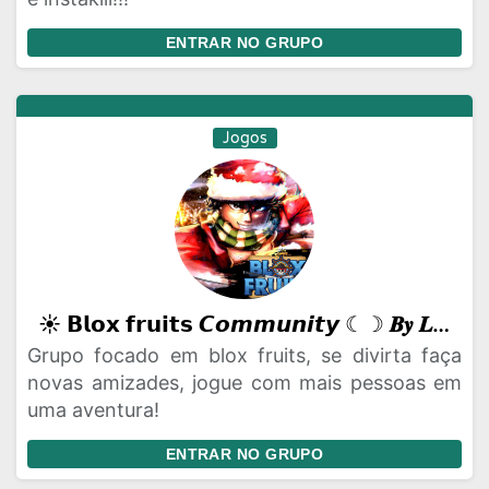
ENTRAR NO GRUPO
Jogos
☀︎︎ 𝗕𝗹𝗼𝘅 𝗳𝗿𝘂𝗶𝘁𝘀 𝘾𝙤𝙢𝙢𝙪𝙣𝙞𝙩𝙮 ☾︎☽︎ 𝑩𝒚 𝑳𝒐𝒑𝒆𝒛 シ︎ ☀︎︎
Grupo focado em blox fruits, se divirta faça
novas amizades, jogue com mais pessoas em
uma aventura!
ENTRAR NO GRUPO