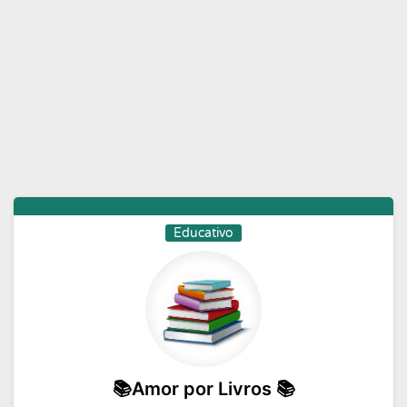
Moda e Beleza
Musicas
Namoro
Negocios
Novelas
Profissoes
Receitas
Redes Sociais
Religiao
Status
Tecnologia
Vagas de Emprego
Videos
Educativo
📚Amor por Livros 📚