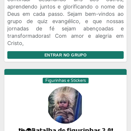
aprendendo juntos e glorificando o nome de
Deus em cada passo. Sejam bem-vindos ao
grupo de quiz evangélico, e que nossas
jornadas de fé sejam abençoadas e
transformadoras! Com amor e alegria em
Cristo,
ENTRAR NO GRUPO
Figurinhas e Stickers
❗💫👽𝔹𝕒𝕥𝕒𝕝𝕙𝕒 𝕕𝕖 𝕗𝕚𝕘𝕦𝕣𝕚𝕟𝕙𝕒𝕤 𝟚.𝟘❗