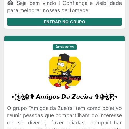
🏟️ Seja bem vindo ! Confiança e visibilidade
para melhorar nossas perfomece
ENTRAR NO GRUPO
Amizades
꧁ঔৣ☬✞ 𝘼𝙢𝙞𝙜𝙤𝙨 𝘿𝙖 𝙕𝙪𝙚𝙞𝙧𝙖 ✞☬ঔৣ꧂
O grupo “Amigos da Zueira“ tem como objetivo
reunir pessoas que compartilham do interesse
de se divertir, fazer piadas, compartilhar