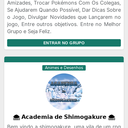
Amizades, Trocar Pokémons Com Os Colegas,
Se Ajudarem Quando Possível, Dar Dicas Sobre
o Jogo, Divulgar Novidades que Lançarem no
jogo, Entre outros objetivos. Entre no Melhor
Grupo e Seja Feliz.
ENTRAR NO GRUPO
Animes e Desenhos
🌨️ 𝗔𝗰𝗮𝗱𝗲𝗺𝗶𝗮 𝗱𝗲 𝗦𝗵𝗶𝗺𝗼𝗴𝗮𝗸𝘂𝗿𝗲 🌨️
Bem vindo a shimogakure, uma vila de um rpg