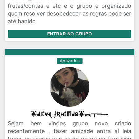
frutas/contas e etc e o grupo e organizado
quem resolver desobedecer as regras pode ser
até banido
ENTRAR NO GRUPO
Amizades
🌟ᖱ៩⩔ɨɭ ⨏Ʀɨ៩⩎ᖱន🌟︻┳═─-
Sejam bem vindos grupo novo criado
recentemente , fazer amizade entra aí leia
todas as regras que estão no grupo fora isso