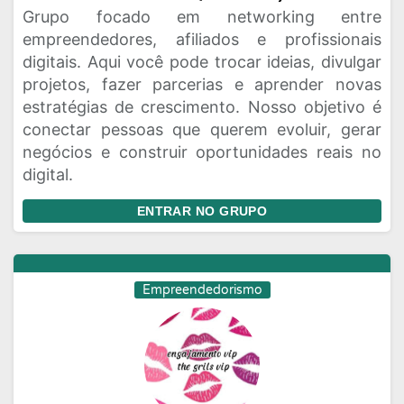
Grupo focado em networking entre
Moda e Beleza
Musicas
Namoro
empreendedores, afiliados e profissionais
digitais. Aqui você pode trocar ideias, divulgar
Negocios
Novelas
Profissoes
projetos, fazer parcerias e aprender novas
Receitas
Redes Sociais
Religiao
estratégias de crescimento. Nosso objetivo é
conectar pessoas que querem evoluir, gerar
Status
Tecnologia
Vagas de Emprego
negócios e construir oportunidades reais no
Videos
digital.
ENTRAR NO GRUPO
Empreendedorismo