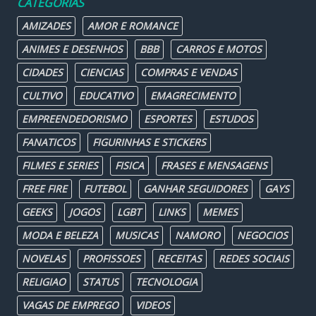
CATEGORIAS
AMIZADES
AMOR E ROMANCE
ANIMES E DESENHOS
BBB
CARROS E MOTOS
CIDADES
CIENCIAS
COMPRAS E VENDAS
CULTIVO
EDUCATIVO
EMAGRECIMENTO
EMPREENDEDORISMO
ESPORTES
ESTUDOS
FANATICOS
FIGURINHAS E STICKERS
FILMES E SERIES
FISICA
FRASES E MENSAGENS
FREE FIRE
FUTEBOL
GANHAR SEGUIDORES
GAYS
GEEKS
JOGOS
LGBT
LINKS
MEMES
MODA E BELEZA
MUSICAS
NAMORO
NEGOCIOS
NOVELAS
PROFISSOES
RECEITAS
REDES SOCIAIS
RELIGIAO
STATUS
TECNOLOGIA
VAGAS DE EMPREGO
VIDEOS