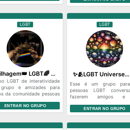
por isso falo a todos vocês 
S Sejam bem vindos meus
💌
res
LGBT
LGBT
Trilhagem👑 LGBT🌈 Official
✨🫂LGBT Universe🏳️‍🌈🪽
po LGBT de interatividade
Esse é um grupo par
grupo e amizades para
pessoas LGBT convers
os da comunidade pessoas
fazerem amigos e
todas localidades são bem
divertirem sem serem julg
ENTRAR NO GRUPO
dos compartilhem seus
ENTRAR NO GRUPO
pelo que eles são é um l
entos em conjunto e crie
onde queremos ter respei
 especial
paz uns com os outros