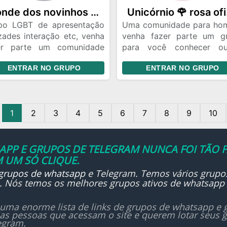
Bonde dos novinhos sensação 🌈 arco-íris oficial 🐱
Un
po LGBT de apresentação
Uma comunidade para ho
zades interação etc, venha
venha fazer parte um g
er parte um comunidade
para você conhecer ou
enas para homens da
como você e criar a
ENTRAR NO GRUPO
ENTRAR NO GRUPO
unidade LGBT
especial compartilhe 
momentos em grupo aq
viva um mundo de no
descobertas
1
2
3
4
5
6
7
8
9
10
PP E GRUPOS DE TELEGRAM NUNCA FOI TÃO F
 UM SÓ CLIQUE.
grupos de whatsapp
e Telegram. Temos vários grupo
... Nós temos os melhores grupos ativos de whatsapp
uma enorme lista de links de grupos de whatsapp e g
las pessoas que acessam o site e querem lotar seus
egram.