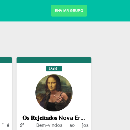
ENVIAR GRUPO
Ciencias
Compras e Vendas
Cultivo
Figurinhas e Stickers
Filmes e Series
s
Jogos
LGBT
Links
Memes
Redes Sociais
Religiao
Status
LGBT
𝐎𝐬 𝐑𝐞𝐣𝐞𝐢𝐭𝐚𝐝𝐨𝐬 Nova Era by rodrigo
 “ é
🌈 Bem-vindos ao [os