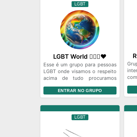
LGBT
R
LGBT World 🏳️‍🌈🌈❤
Gru
Esse é um grupo para pessoas
int
LGBT onde visamos o respeito
com
acima de tudo procuramos
des
criar um espaço para pessoas
vin
ENTRAR NO GRUPO
da nossa comunidade se
sentirem acolhidas e
respeitadas e achem um lugar
para conversar e fazer
LGBT
amizade com pessoas “iguais“
a elas todos são bem vindos