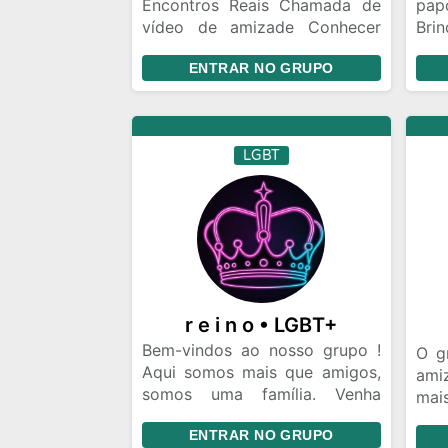
Encontros Reais Chamada de
pap
vídeo de amizade Conhecer
Bri
pessoas de todo Brasil
gru
ENTRAR NO GRUPO
Namoro virtual Conhecer
pessoas na vida real
Relacionamento LGBT Maior
grupo LGBT do Brasil
LGBT
r e i n o • LGBT+
Bem-vindos ao nosso grupo !
O g
Aqui somos mais que amigos,
ami
somos uma família. Venha
mai
fazer parte e seja membro
tod
ENTRAR NO GRUPO
“REINO LGBT+“ Ao entrar,
alg