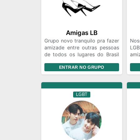
Amigas LB
Grupo novo tranquilo pra fazer
Nos
amizade entre outras pessoas
LG
de todos os lugares do Brasil
ami
estamos esperando você pra
lov
ENTRAR NO GRUPO
conversar
pes
div
LGBT