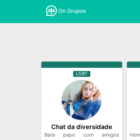
On Grupos
Amizades
Amor e Romance
Anime
Educativo
Emagrecimento
Empree
Fisica
Frases e Mensagens
Free Fi
Moda e Beleza
Musicas
Namoro
LGBT
Tecnologia
Vagas de Emprego
Vi
Chat da diversidade
Bate papo com amigos
Hom