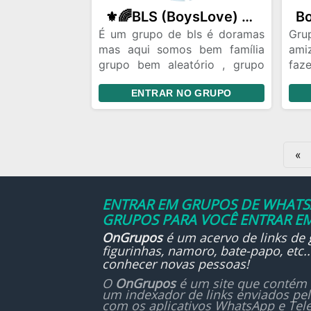
⚜️🌈BLS (BoysLove) Oficial /encontrei seu Fic ou seu amor aqui❤️🌈
É um grupo de bls é doramas
Gru
mas aqui somos bem família
ami
grupo bem aleatório , grupo
faz
para maiores ,aqui vc pode
ap
ENTRAR NO GRUPO
desabafar,rir temos esse
com
acolhimento ,não aceitamos
brigas, tudo no respeito , é se
quiser fazer casal fic com
«
alguém fique a vontade .
ENTRAR EM GRUPOS DE WHATSA
GRUPOS PARA VOCÊ ENTRAR EM
OnGrupos
é um acervo de links de
figurinhas, namoro, bate-papo, etc
conhecer novas pessoas!
O
OnGrupos
é um site que contém 
um indexador de links enviados pe
com os aplicativos WhatsApp e Tel