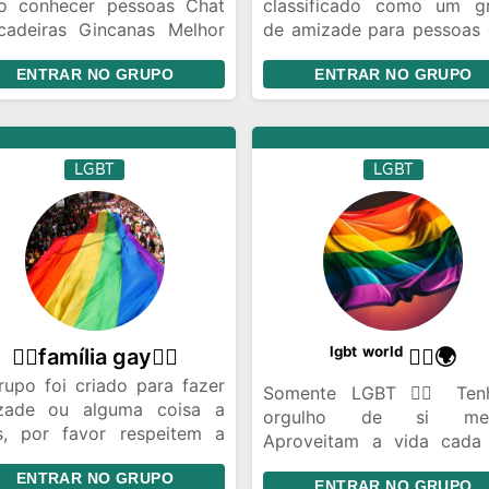
o conhecer pessoas Chat
classificado como um g
ncadeiras Gincanas Melhor
de amizade para pessoas
po de amizade
HIV visando criar laç
ENTRAR NO GRUPO
ENTRAR NO GRUPO
relacionamentos duradou
Importância dos Grupo
Amizade: Psicólogos ressa
a importância desses gr
LGBT
LGBT
na juventude para o sens
pertencimento, com o univ
virtual facilitando a form
de amizades. Benefício
Grupo No grupo “V
POSITIVA“, os participa
podem conversar sobre t
de interesse comum, apre
🏳‍🌈família gay🏳‍🌈
ˡᵍᵇᵗ ʷᵒʳˡᵈ 🏳️‍🌈🌍
e fazer amizades.
rupo foi criado para fazer
Somente LGBT 🏳️‍🌈 Ten
zade ou alguma coisa a
orgulho de si me
s, por favor respeitem a
Aproveitam a vida cada
os e se precisarem de
mais amam quem vcs Go
ENTRAR NO GRUPO
uma coisa falem com o(s)
ENTRAR NO GRUPO