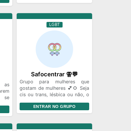
️‍🌈
LGBT
Safocentrar ⚢💬
Grupo para mulheres que
a as
gostam de mulheres 💕🌻 Seja
arem
cis ou trans, lésbica ou não, o
 se
importante é ser safica. Sejam
ados
ENTRAR NO GRUPO
todas bem vindas 🧡
ugar
to e