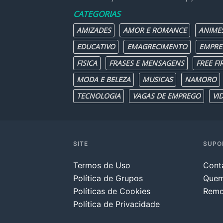
CATEGORIAS
AMIZADES
AMOR E ROMANCE
ANIME
EDUCATIVO
EMAGRECIMENTO
EMPRE
FISICA
FRASES E MENSAGENS
FREE FI
MODA E BELEZA
MUSICAS
NAMORO
TECNOLOGIA
VAGAS DE EMPREGO
VI
SITE
SUPO
Termos de Uso
Cont
Política de Grupos
Que
Políticas de Cookies
Remo
Política de Privacidade