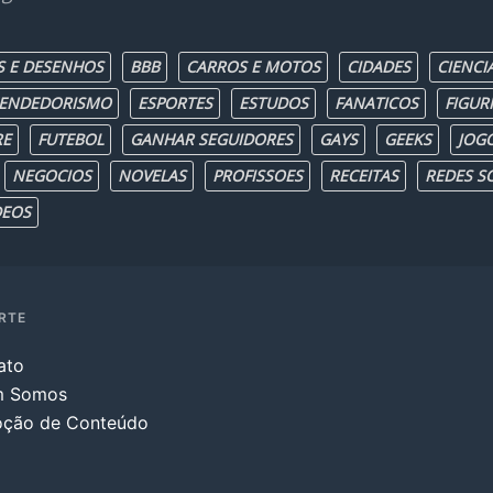
S E DESENHOS
BBB
CARROS E MOTOS
CIDADES
CIENCI
ENDEDORISMO
ESPORTES
ESTUDOS
FANATICOS
FIGUR
RE
FUTEBOL
GANHAR SEGUIDORES
GAYS
GEEKS
JOG
NEGOCIOS
NOVELAS
PROFISSOES
RECEITAS
REDES SO
DEOS
RTE
ato
m Somos
ção de Conteúdo