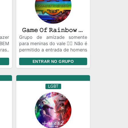
𝙶𝚊𝚖𝚎 𝙾𝚏 𝚁𝚊𝚒𝚗𝚋𝚘𝚠 𝙾𝚏𝚒𝚌𝚒𝚊𝚕
zer
Grupo de amizade somente
 BEM
para meninas do vale 🏳️‍🌈 Não é
as..
permitido a entrada de homens
zer
pois o grupo é destinado
ENTRAR NO GRUPO
 BEM
apenas para meninas!!!
as..
LGBT