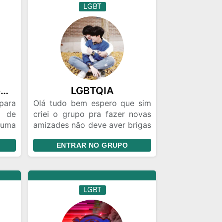
LGBT
Homem arco-íris🌈 oficial
LGBTQIA
para
Olá tudo bem espero que sim
e de
criei o grupo pra fazer novas
 uma
amizades não deve aver brigas
ra
ou racismo bom grupo divirta-
ENTRAR NO GRUPO
s em
se😍
algo
ades
 com
LGBT