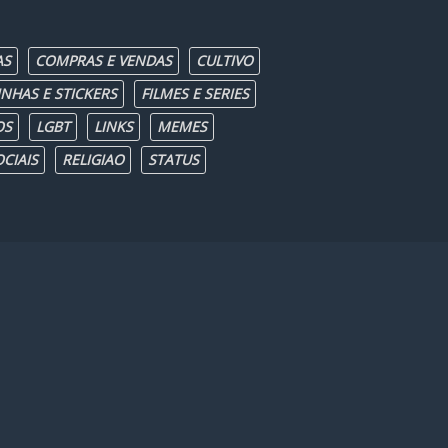
so-mun surge bem mais forte,
aliando-se a implacáveis
AS
COMPRAS E VENDAS
CULTIVO
guerreiros na luta contra
perversos demônios que se
INHAS E STICKERS
FILMES E SERIES
alimentam de humanos.
OS
LGBT
LINKS
MEMES
CIAIS
RELIGIAO
STATUS