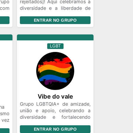
rupo
rejeitados]! Aqui celebramos a
 com
diversidade e a liberdade de
os e
ser quem você é. 🏳️‍🌈 ✨ Um
ENTRAR NO GRUPO
ros.
espaço seguro e acolhedor
s de
para pessoas LGBTQIAPN+ e
ltam
aliados discutirem,
upos
compartilharem histórias,
LGBT
o de
oferecerem apoio e se
erso
conectarem. Seja para
ação
desabafar, trocar informações
s do
ou apenas bater um papo,
IDA
você está entre amigos.
ntes
emas
nder
Vibe do vale
Grupo LGBTQIA+ de amizade,
ha
união e apoio, celebrando a
smo
diversidade e fortalecendo
 vez
laços de respeito.
stam
ENTRAR NO GRUPO