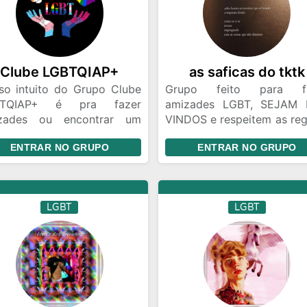
Clube LGBTQIAP+
as saficas do tktk
so intuito do Grupo Clube
Grupo feito para fa
BTQIAP+ é pra fazer
amizades LGBT, SEJAM
zades ou encontrar um
VINDOS e respeitem as regr
ezin, então respeite as
Grupo feito para fa
ENTRAR NO GRUPO
ENTRAR NO GRUPO
soas e as regras e se
amizades LGBT, SEJAM
irtam 😊✨💖
VINDOS e respeitem as regr
LGBT
LGBT