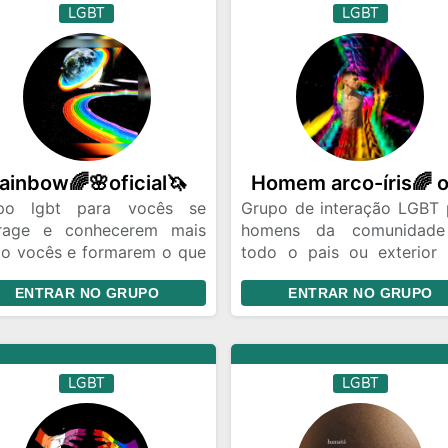
LGBT
LGBT
ainbow🌈🌸oficial🦄
po lgbt para vocês se
Grupo de interação LGBT 
erage e conhecerem mais
homens da comunidad
o vocês e formarem o que
todo o pais ou exterior
ejar amizades afims bem
comunidade pa
ENTRAR NO GRUPO
ENTRAR NO GRUPO
dos
compartilharem momento
conjunto e criarem 
especial formarem amiz
ou algo em especial
alguem como você
LGBT
LGBT