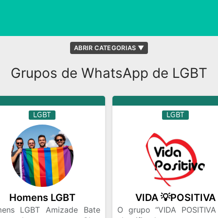
ABRIR CATEGORIAS ▼
s e Desenhos
BBB
Carros e Motos
Cidades
ndedorismo
Grupos de WhatsApp de LGBT
Esportes
Estudos
Fanaticos
re
Futebol
Ganhar Seguidores
Gays
Geek
Negocios
Novelas
Profissoes
Receitas
LGBT
LGBT
deos
Homens LGBT
VIDA 💡POSITIVA
ens LGBT Amizade Bate
O grupo “VIDA POSITIVA