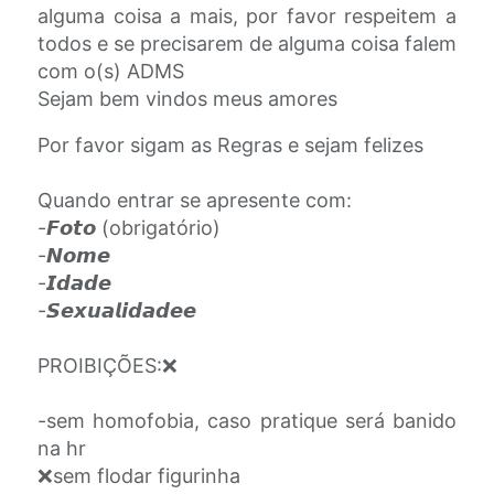
alguma coisa a mais, por favor respeitem a
todos e se precisarem de alguma coisa falem
com o(s) ADMS
Sejam bem vindos meus amores
Por favor sigam as Regras e sejam felizes
Quando entrar se apresente com:
-𝙁𝙤𝙩𝙤 (obrigatório)
-𝙉𝙤𝙢𝙚
-𝙄𝙙𝙖𝙙𝙚
-𝙎𝙚𝙭𝙪𝙖𝙡𝙞𝙙𝙖𝙙𝙚𝙚
PROIBIÇÕES:❌
-sem homofobia, caso pratique será banido
na hr
❌sem flodar figurinha