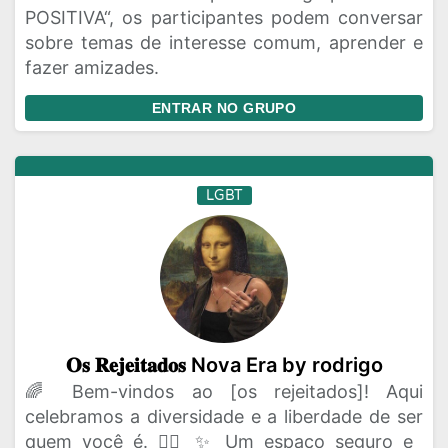
POSITIVA“, os participantes podem conversar
sobre temas de interesse comum, aprender e
fazer amizades.
ENTRAR NO GRUPO
LGBT
𝐎𝐬 𝐑𝐞𝐣𝐞𝐢𝐭𝐚𝐝𝐨𝐬 Nova Era by rodrigo
🌈 Bem-vindos ao [os rejeitados]! Aqui
celebramos a diversidade e a liberdade de ser
quem você é. 🏳️‍🌈 ✨ Um espaço seguro e