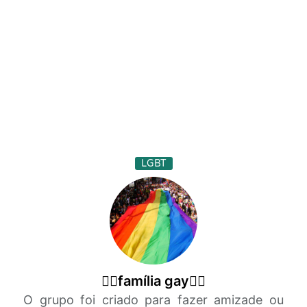
LGBT
🏳‍🌈família gay🏳‍🌈
O grupo foi criado para fazer amizade ou