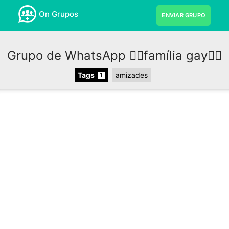
On Grupos
ENVIAR GRUPO
Grupo de WhatsApp 🏳‍🌈família gay🏳‍🌈
Tags
amizades
1