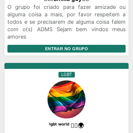
O grupo foi criado para fazer amizade ou
alguma coisa a mais, por favor respeitem a
todos e se precisarem de alguma coisa falem
com o(s) ADMS Sejam bem vindos meus
amores
ENTRAR NO GRUPO
LGBT
ˡᵍᵇᵗ ʷᵒʳˡᵈ 🏳️‍🌈🌍