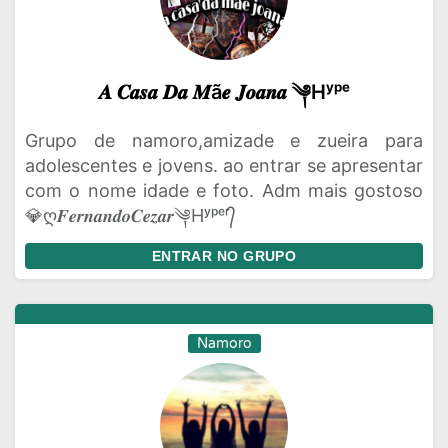
𝑨 𝑪𝒂𝒔𝒂 𝑫𝒂 𝑴ã𝒆 𝑱𝒐𝒂𝒏𝒂 ༆Hʸᵖᵉ
Grupo de namoro,amizade e zueira para
adolescentes e jovens. ao entrar se apresentar
com o nome idade e foto. Adm mais gostoso
💎ღ𝑭𝒆𝒓𝒏𝒂𝒏𝒅𝒐𝑪𝒆𝒛𝒂𝒓༆Hʸᵖᵉʳ᭄
ENTRAR NO GRUPO
Namoro