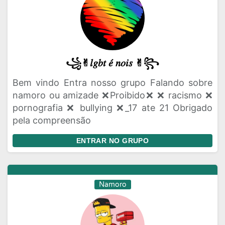
꧁✌︎𝑙𝑔𝑏𝑡 𝑒́ 𝑛𝑜𝑖𝑠 ✌︎꧂
Bem vindo Entra nosso grupo Falando sobre
namoro ou amizade ❌Proibido❌ ❌ racismo ❌
pornografia ❌ bullying ❌_17 ate 21 Obrigado
pela compreensão
ENTRAR NO GRUPO
Namoro