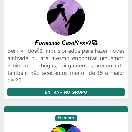
𝙁𝑜𝑟𝑚𝑎𝑛𝑑𝑜 𝘾𝒂𝒔𝒂𝒍ʕ•ᴥ•ʔ🥰
Bem vindos🥰 impulsionados para fazer novas
amizade ou até mesmo encontrar um amor.
Proibido brigas,chingamentos,preconceito
também não aceitamos menor de 15 e maior
de 22.
ENTRAR NO GRUPO
Namoro