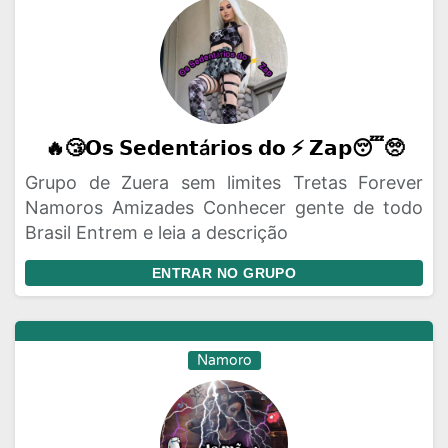
🔥😴𝗢𝘀 𝗦𝗲𝗱𝗲𝗻𝘁á𝗿𝗶𝗼𝘀 𝗱𝗼 ⚡ 𝗭𝗮𝗽😴🥺
Grupo de Zuera sem limites Tretas Forever
Namoros Amizades Conhecer gente de todo
Brasil Entrem e leia a descrição
ENTRAR NO GRUPO
Namoro