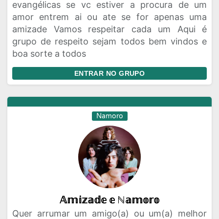
evangélicas se vc estiver a procura de um
amor entrem ai ou ate se for apenas uma
Moda e Beleza
Musicas
Namoro
amizade Vamos respeitar cada um Aqui é
Negocios
Novelas
Profissoes
grupo de respeito sejam todos bem vindos e
boa sorte a todos
Receitas
Redes Sociais
Religiao
Status
Tecnologia
Vagas de Emprego
ENTRAR NO GRUPO
Videos
Namoro
𝔸𝕞𝕚𝕫𝕒𝕕𝕖 𝕖 ℕ𝕒𝕞𝕠𝕣𝕠
Quer arrumar um amigo(a) ou um(a) melhor