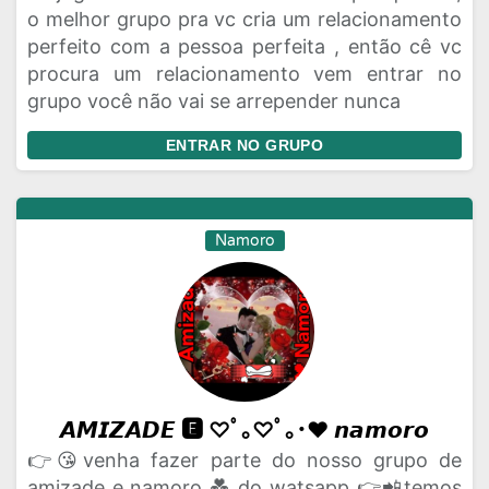
o melhor grupo pra vc cria um relacionamento
perfeito com a pessoa perfeita , então cê vc
procura um relacionamento vem entrar no
grupo você não vai se arrepender nunca
ENTRAR NO GRUPO
Namoro
𝘼𝙈𝙄𝙕𝘼𝘿𝙀 🅴 ♡ﾟ｡♡ﾟ｡･♥ 𝙣𝙖𝙢𝙤𝙧𝙤
👉😘venha fazer parte do nosso grupo de
amizade e namoro 💑 do watsapp 👉📲temos