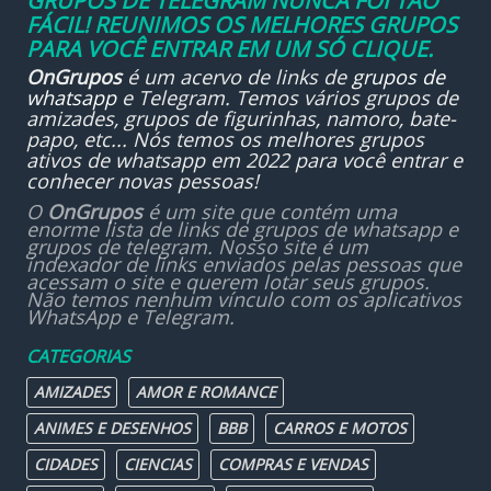
GRUPOS DE TELEGRAM NUNCA FOI TÃO
FÁCIL! REUNIMOS OS MELHORES GRUPOS
PARA VOCÊ ENTRAR EM UM SÓ CLIQUE.
OnGrupos
é um acervo de links de
grupos de
whatsapp
e Telegram. Temos vários grupos de
amizades, grupos de figurinhas, namoro, bate-
papo, etc... Nós temos os melhores grupos
ativos de whatsapp em 2022 para você entrar e
conhecer novas pessoas!
O
OnGrupos
é um site que contém uma
enorme lista de links de grupos de whatsapp e
grupos de telegram. Nosso site é um
indexador de links enviados pelas pessoas que
acessam o site e querem lotar seus grupos.
Não temos nenhum vínculo com os aplicativos
WhatsApp e Telegram.
CATEGORIAS
AMIZADES
AMOR E ROMANCE
ANIMES E DESENHOS
BBB
CARROS E MOTOS
CIDADES
CIENCIAS
COMPRAS E VENDAS