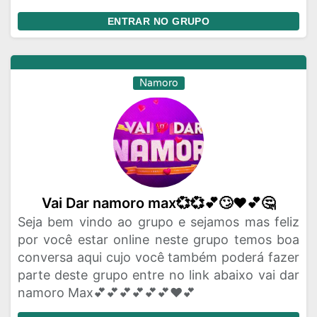
ENTRAR NO GRUPO
Namoro
Vai Dar namoro max💞💞💕🙄♥️💕🤔
Seja bem vindo ao grupo e sejamos mas feliz
por você estar online neste grupo temos boa
conversa aqui cujo você também poderá fazer
parte deste grupo entre no link abaixo vai dar
namoro Max💕💕💕💕💕💕❤️💕