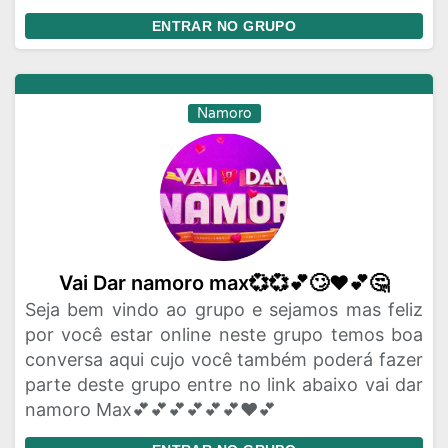
ENTRAR NO GRUPO
Namoro
Vai Dar namoro max💞💞💕🙄♥️💕🤔
Seja bem vindo ao grupo e sejamos mas feliz
por você estar online neste grupo temos boa
conversa aqui cujo você também poderá fazer
parte deste grupo entre no link abaixo vai dar
namoro Max💕💕💕💕💕💕❤️💕