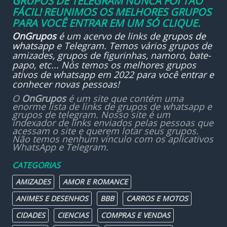
GRUPOS DE TELEGRAM NUNCA FOI TÃO
FÁCIL! REUNIMOS OS MELHORES GRUPOS
PARA VOCÊ ENTRAR EM UM SÓ CLIQUE.
OnGrupos
é um acervo de links de
grupos de
whatsapp
e Telegram. Temos vários grupos de
amizades, grupos de figurinhas, namoro, bate-
papo, etc... Nós temos os melhores grupos
ativos de whatsapp em 2022 para você entrar e
conhecer novas pessoas!
O
OnGrupos
é um site que contém uma
enorme lista de links de grupos de whatsapp e
grupos de telegram. Nosso site é um
indexador de links enviados pelas pessoas que
acessam o site e querem lotar seus grupos.
Não temos nenhum vínculo com os aplicativos
WhatsApp e Telegram.
CATEGORIAS
AMIZADES
AMOR E ROMANCE
ANIMES E DESENHOS
BBB
CARROS E MOTOS
CIDADES
CIENCIAS
COMPRAS E VENDAS