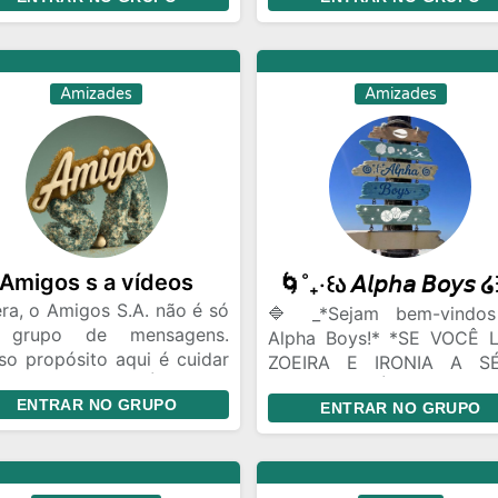
r de minas e do brasil.
Gincanas Bate Papo Conh
pessoas de todo Bra
Relacionamento Namo
distância
Amizades
Amizades
Amigos s a vídeos
ra, o Amigos S.A. não é só
🔷 _*Sejam bem-vindo
 grupo de mensagens.
Alpha Boys!* *SE VOCÊ 
so propósito aqui é cuidar
ZOEIRA E IRONIA A SÉ
nossa amizade. É ter um
ESSE NAO É UM AMBIE
ENTRAR NO GRUPO
ar onde a gente pode ser
ENTRAR NO GRUPO
PRA VOCÊ!* 🔻 Se aprese
 a gente é, dar risada das
com: 🔸 Foto em Visualiz
mas coisas de sempre e
Única 🔸 Idade 🔸 Sexuali
antir que, aconteça o que
e Orientação sexual (At