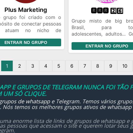
leve ao brutal… Esse grupo
Plus Marketing
ra quem sente a música,
🅱️🅱️🅱️ 2️⃣6️⃣
 só escuta. 🔊 Aumenta o
e grupo foi criado com o
Grupo misto de big bro
ume e se joga! manda
pósito de conectar pessoas
Brasil, para tod
ela banda que você ama
e atuam no nicho de
adolescentes, adultos... G
keting, promovendo um
animado e divertido, não
ENTRAR NO GRUPO
iente de colaboração,
ENTRAR NO GRUPO
se arrepender.
escimento e troca de
hecimentos. Aqui você
: Partilhar ideias, projetos
1
2
3
4
5
6
7
8
9
10
tratégias Formar equipas e
cerias Resolver problemas
 conjunto Trocar
PP E GRUPOS DE TELEGRAM NUNCA FOI TÃO F
riências reais do dia a dia
 UM SÓ CLIQUE.
luir continuamente no
grupos de whatsapp
e Telegram. Temos vários grupo
keting Nosso objetivo é
... Nós temos os melhores grupos ativos de whatsapp
ar um espaço onde todos
sam aprender, contribuir e
uma enorme lista de links de grupos de whatsapp e g
ntrar direção para crescer
las pessoas que acessam o site e querem lotar seus
issionalmente.
egram.