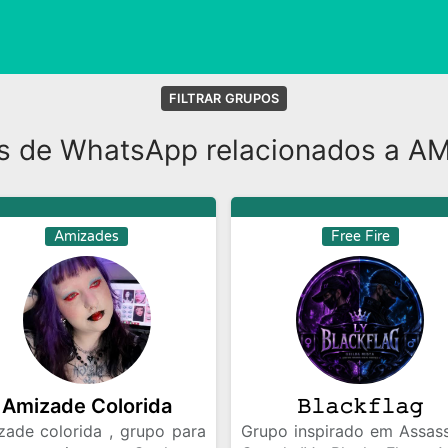
FILTRAR GRUPOS
s de WhatsApp relacionados a A
Amizades
Free Fire
Amizade Colorida
𝙱𝚕𝚊𝚌𝚔𝚏𝚕𝚊𝚐
zade colorida , grupo para
Grupo inspirado em Assass