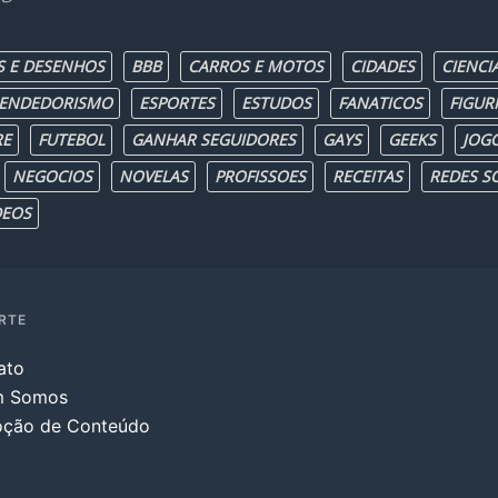
S E DESENHOS
BBB
CARROS E MOTOS
CIDADES
CIENCI
ENDEDORISMO
ESPORTES
ESTUDOS
FANATICOS
FIGUR
RE
FUTEBOL
GANHAR SEGUIDORES
GAYS
GEEKS
JOG
NEGOCIOS
NOVELAS
PROFISSOES
RECEITAS
REDES SO
DEOS
RTE
ato
m Somos
ção de Conteúdo