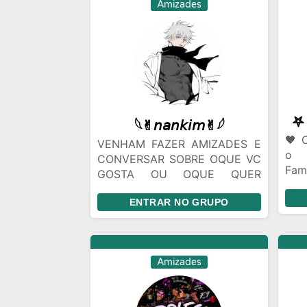
evite ficar enviando seu perfil
aco
Amizades
toda hora. Mande seu @ uma
send
vez e quem tiver interesse
pode seguir. Se alguém te
seguir, o ideal é retribuir o
follow. 🎉 Aproveite a resenha
e faça novas amizades!
𓆩✌︎𝘯𝘢𝘯𝘬𝘪𝘮✌︎𓆪
🖤 O
VENHAM FAZER AMIZADES E
o 
CONVERSAR SOBRE OQUE VC
Fam
GOSTA OU OQUE QUER
Sup
FAZER, SER OUVIDO E QM
con
ENTRAR NO GRUPO
SABE SER UM MEMBRO
teo
QUERIDO
tudo
Esp
em 
Amizades
fam
bem