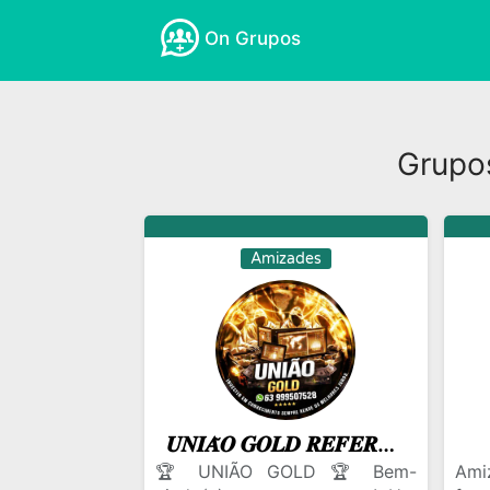
On Grupos
Grupo
Amizades
𝑼𝑵𝑰𝑨̃𝑶 𝑮𝑶𝑳𝑫 𝑹𝑬𝑭𝑬𝑹𝑬̂𝑵𝑪𝑰𝑨 /CONSULTÁVEIS NF👑
🏆 UNIÃO GOLD 🏆 Bem-
Ami