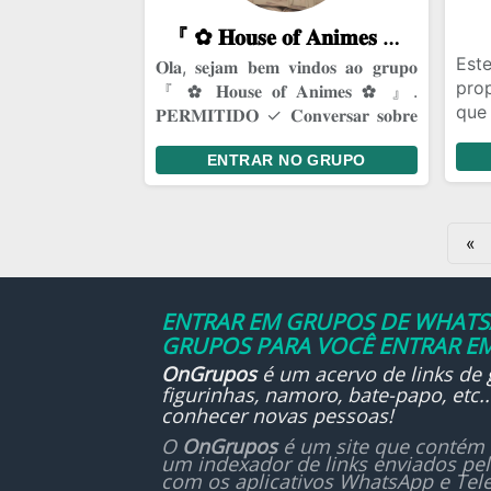
do 
『 ✿⁠ 𝐇𝐨𝐮𝐬𝐞 𝐨𝐟 𝐀𝐧𝐢𝐦𝐞𝐬 ✿⁠ 』
é p
não
Est
𝐎𝐥𝐚, 𝐬𝐞𝐣𝐚𝐦 𝐛𝐞𝐦 𝐯𝐢𝐧𝐝𝐨𝐬 𝐚𝐨 𝐠𝐫𝐮𝐩𝐨
vol
pro
『 ✿⁠ 𝐇𝐨𝐮𝐬𝐞 𝐨𝐟 𝐀𝐧𝐢𝐦𝐞𝐬 ✿⁠ 』.
aqu
qu
𝐏𝐄𝐑𝐌𝐈𝐓𝐈𝐃𝐎 ✓ 𝐂𝐨𝐧𝐯𝐞𝐫𝐬𝐚𝐫 𝐬𝐨𝐛𝐫𝐞
mar
𝐚𝐧𝐢𝐦𝐞𝐬 ✓ 𝐅𝐚𝐳𝐞𝐫 𝐚𝐦𝐢𝐳𝐚𝐝𝐞𝐬
amb
ENTRAR NO GRUPO
cr
con
pode
«
e es
par
em
ENTRAR EM GRUPOS DE WHATSA
expe
GRUPOS PARA VOCÊ ENTRAR EM
Evo
OnGrupos
é um acervo de links de
mar
figurinhas, namoro, bate-papo, etc
cri
conhecer novas pessoas!
pos
O
OnGrupos
é um site que contém 
enco
um indexador de links enviados pe
prof
com os aplicativos WhatsApp e Tel