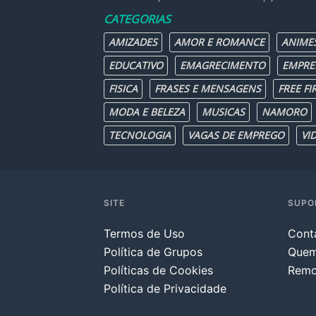
CATEGORIAS
AMIZADES
AMOR E ROMANCE
ANIME
EDUCATIVO
EMAGRECIMENTO
EMPRE
FISICA
FRASES E MENSAGENS
FREE FI
MODA E BELEZA
MUSICAS
NAMORO
TECNOLOGIA
VAGAS DE EMPREGO
VI
SITE
SUPO
Termos de Uso
Cont
Política de Grupos
Que
Políticas de Cookies
Remo
Política de Privacidade