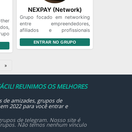
NEXPAY (Network)
Grupo focado em networking
ther
entre empreendedores,
os,
afiliados e profissionais
rupo
digitais. Aqui você pode trocar
 vão
ENTRAR NO GRUPO
ideias, divulgar projetos, fazer
parcerias e aprender novas
estratégias de crescimento.
Nosso objetivo é conectar
»
pessoas que querem evoluir,
gerar negócios e construir
oportunidades reais no digital.
ÁCIL! REUNIMOS OS MELHORES
s de amizades, grupos de
 em 2022 para você entrar e
rupos de telegram. Nosso site é
 grupos. Não temos nenhum vínculo