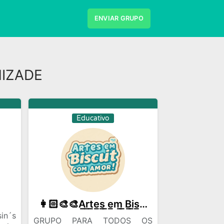
ENVIAR GRUPO
MIZADE
Educativo
👩🏻‍🎨🎨A̲r̲t̲e̲s̲ ̲e̲m̲ ̲B̲i̲s̲c̲u̲i̲t̲ ̲c̲o̲m̲ ̲a̲m̲o̲r̲💕✍️
in´s
GRUPO PARA TODOS OS