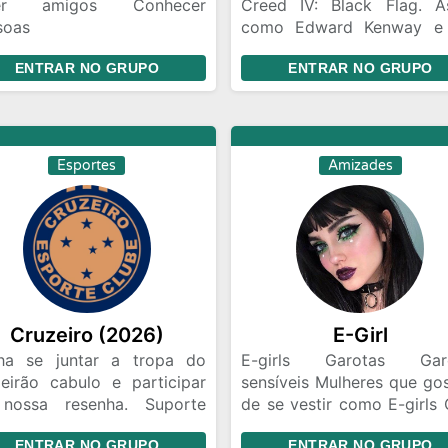
zer amigos Conhecer
Creed IV: Black Flag. A
soas
como Edward Kenway e
acionamento,amizade
tripulação no JackdawPor
ENTRAR NO GRUPO
ENTRAR NO GRUPO
orida ou algo mais Chat e
Black Flag? Porque a band
e papo Gincanas Chamadas
preta representa a liber
vídeo em grupo Marcar
total. Na era dos piratas 
contros Amizades com
Credo dos Assassinos), ela
undas intenções
o símbolo de quem nã
Esportes
Amizades
curvava a nenhuma coro
governo. No punk, é o sím
de quem faz o próp
caminho. Esse grupo é par
renegados, os parceiro
jogatina e quem curte uma
resenha sem filtro. Saqu
Cruzeiro (2026)
E-Girl
os memes e divirtam-se!
ha se juntar a tropa do
E-girls Garotas Gar
zeirão cabulo e participar
sensíveis Mulheres que go
nossa resenha. Suporte
de se vestir como E-girls 
rs. Venha se juntar ao
de amizade Brincade
ENTRAR NO GRUPO
ENTRAR NO GRUPO