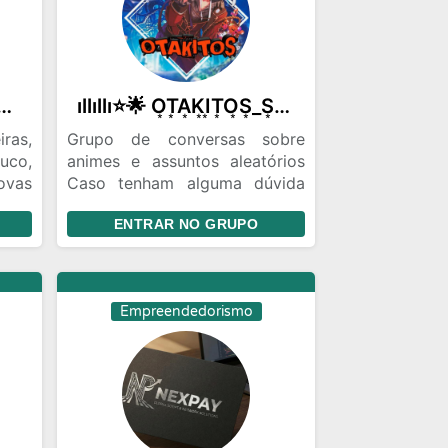
dade
Deve
ação
da *
Terra do nunca ✨✨
ıllıllı⭐🌟 O͙T͙A͙K͙I͙T͙O͙S͙_S͙E͙Ⓜ️ E͙V͙E͙N͙T͙O͙S͙ 🌟⭐ıllıllı
 não
 por
ras,
Grupo de conversas sobre
juda
uco,
animes e assuntos aleatórios
ão e
vas
Caso tenham alguma dúvida
l ao
.
ao entrar chame o ADM Silva
ENTRAR NO GRUPO
no PV que ele respondera
assim que puder Não precisa
se apresentar quando entrar
no grupo
Empreendedorismo