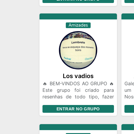
𝗣𝗔𝗣𝗢 𝗙𝗟𝗨𝗜... 😂 Zoeira pesada
maio
(☠️🫣). 🤝 Amizades novas 🤡.
🔥 Flerte liberado +18. 🎈
𝗩𝗢𝗖Ê 𝗣𝗢𝗗𝗘 𝗘𝗡𝗧𝗥𝗔𝗥 𝗦𝗘𝗠
Amizades
𝗖𝗢𝗡𝗛𝗘𝗖𝗘𝗥 𝗡𝗜𝗡𝗚𝗨É𝗠. Todo
mundo começa assim. Talvez
você encontre um amigo...
Talvez um contatinho... Talvez
alguém que vire parte da sua
rotina. 😏🔥 📣 𝗘𝗡𝗧𝗥𝗔... ✔
Pessoal conversa. ✔ Memes. ✔
Flertes.
Los vadios
🔥 BEM-VINDOS AO GRUPO 🔥
Gale
Este grupo foi criado para
um
resenhas de todo tipo, fazer
Nos
amizades, conversar, trocar
da 
ENTRAR NO GRUPO
ideias e se divertir. 📌
lug
Divulgação de Instagram: Você
quem
pode divulgar seu Instagram e
mes
fazer amigos de story. Porém,
gar