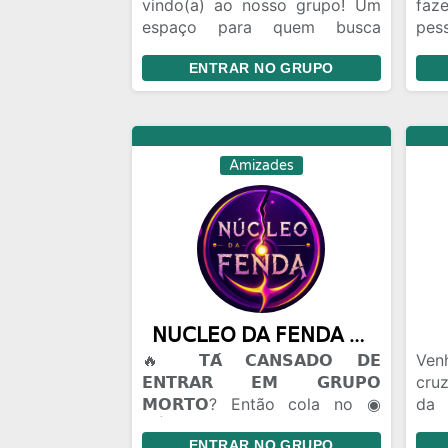
vindo(a) ao nosso grupo! Um
fa
espaço para quem busca
pes
oportunidades, parceria,
Rel
ENTRAR NO GRUPO
respeito e crescimento. Faça
col
parte da nossa comunidade e
bat
fortaleça essa união. 🤝
de 
Respeito • 💬 Interação • 🚀
en
Evolução
Seg
Amizades
𝖭𝖴𝖢𝖫𝖤𝖮 𝖣𝖠 𝖥𝖤𝖭𝖣𝖠 ◉ 100m
🔥 𝗧𝗔́ 𝗖𝗔𝗡𝗦𝗔𝗗𝗢 𝗗𝗘
Ven
𝗘𝗡𝗧𝗥𝗔𝗥 𝗘𝗠 𝗚𝗥𝗨𝗣𝗢
cru
𝗠𝗢𝗥𝗧𝗢? Então cola no ◉
da 
𝖭Ú𝖢𝖫𝖤𝖮 𝖣𝖠 𝖥𝖤𝖭𝖣𝖠. 🫟 𝗔𝗤𝗨𝗜 𝗢
24h
ENTRAR NO GRUPO