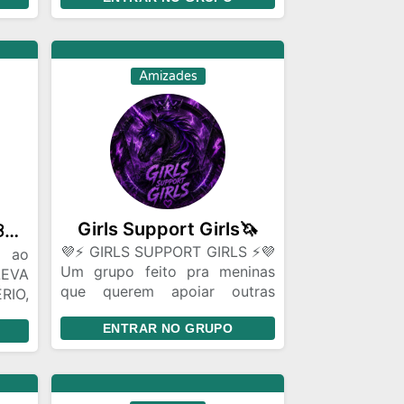
ecer
sil
ro a
Amizades
Girls Support Girls🦄
🌀˚₊‧꒰ა 𝘈𝘭𝘱𝘩𝘢 𝘉𝘰𝘺𝘴 ໒꒱ ‧₊˚ 🌀
💜⚡ GIRLS SUPPORT GIRLS ⚡💜
s ao
Um grupo feito pra meninas
LEVA
que querem apoiar outras
RIO,
meninas de verdade. 🦄⚔️ Aqui
NTE
ENTRAR NO GRUPO
nós: ✨ ajudamos perfis a
ntem
crescer ✨ curtimos e
ação
comentamos posts umas das
dade
outras ✨ fazemos amizades ✨
ivo,