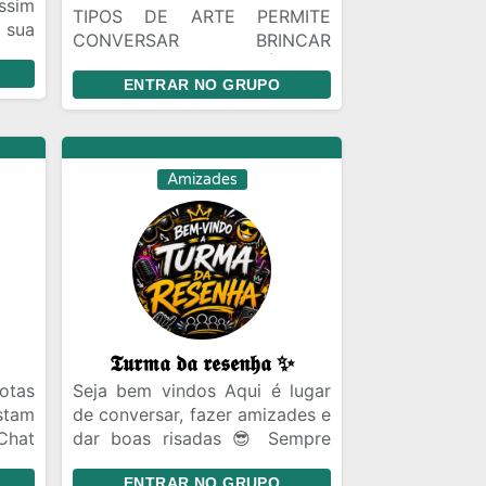
ssim
TIPOS DE ARTE PERMITE
 sua
CONVERSAR BRINCAR
 que
AMIZADES ,,GRUPO É TIPO
eira
ENTRAR NO GRUPO
FAMÍLIA MESMO ENTRE E
dade
MOSTRE SUA ARTE
(e no
 era
o se
Amizades
a ou
bolo
rio
a os
s de
 boa
eiem
𝕿𝖚𝖗𝖒𝖆 𝖉𝖆 𝖗𝖊𝖘𝖊𝖓𝖍𝖆 ✨
otas
Seja bem vindos Aqui é lugar
stam
de conversar, fazer amizades e
Chat
dar boas risadas 😎 Sempre
iras
com respeito entre todos.
ENTRAR NO GRUPO