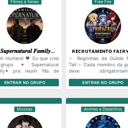
ntecer, a gente continue
Filmes e Series
Free Fire
Passivo ou Versátil
o essa turma unida.
Instagram (Opcional
Cidade e Estado *(Se t
cara de velho com 23, 
banido do mesmo jeito)
𖤐 𝑺𝒖𝒑𝒆𝒓𝒏𝒂𝒕𝒖𝒓𝒂𝒍 𝑭𝒂𝒎𝒊𝒍𝒚 𖤐
ii Hunters! 🖤 Eu que criei
✨ Regrinhas da Guilda F
grupo ✦ Supernatural
Tail ✨ Cada membro da gu
ily✦ pra reunir fãs de
deve obrigatoriame
ernatural que gostam de
escolher um personage
ENTRAR NO GRUPO
ENTRAR NO GRUPO
versar sobre a série,
anime Fairy Tail p
rias, personagens, memes e
representar dentro da guil
 desse universo incrível 😭
escolha é única, ou seja,
ero que vocês se sintam
pode repetir personagem e
casa aqui no bunker da
os membros. ⚠️ Important
Musicas
Animes e Desenhos
ília Winchester 🖤 Sejam
A escolha do personag
-vindos e aproveitem o
obrigatória para participa
grupo ✦
guilda * O persona