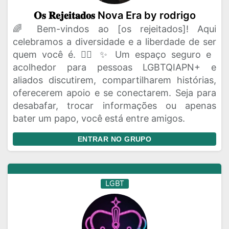
𝐎𝐬 𝐑𝐞𝐣𝐞𝐢𝐭𝐚𝐝𝐨𝐬 Nova Era by rodrigo
🌈 Bem-vindos ao [os rejeitados]! Aqui
celebramos a diversidade e a liberdade de ser
quem você é. 🏳️‍🌈 ✨ Um espaço seguro e
acolhedor para pessoas LGBTQIAPN+ e
aliados discutirem, compartilharem histórias,
oferecerem apoio e se conectarem. Seja para
desabafar, trocar informações ou apenas
bater um papo, você está entre amigos.
ENTRAR NO GRUPO
LGBT