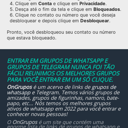
Clique em
Conta
e clique em
Privacidade
.
Desça até o fim da tela e clique em
Bloqueados
.
Clique no contato ou número que você deseja
desbloquear e depois clique em
Desbloquear
.
Pronto, você desbloqueou seu contato ou número
que estava bloqueado.
ENTRAR EM GRUPOS DE WHATSAPP E
GRUPOS DE TELEGRAM NUNCA FOI TÃO
FÁCIL! REUNIMOS OS MELHORES GRUPOS
PARA VOCÊ ENTRAR EM UM SÓ CLIQUE.
OnGrupos
é um acervo de links de
grupos de
whatsapp
e Telegram. Temos vários grupos de
amizades, grupos de figurinhas, namoro, bate-
papo, etc... Nós temos os melhores grupos
ativos de whatsapp em 2022 para você entrar e
conhecer novas pessoas!
O
OnGrupos
é um site que contém uma
enorme lista de links de grupos de whatsapp e