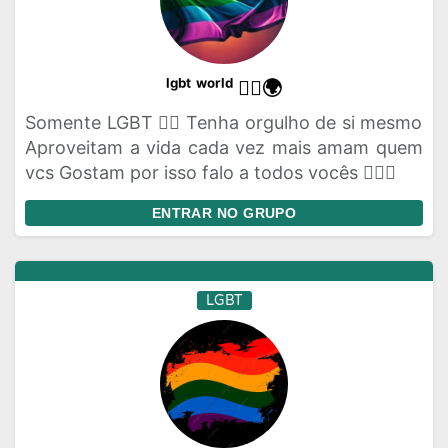
ˡᵍᵇᵗ ʷᵒʳˡᵈ 🏳️‍🌈🌍
Somente LGBT 🏳️‍🌈 Tenha orgulho de si mesmo
Aproveitam a vida cada vez mais amam quem
vcs Gostam por isso falo a todos vocês 🏳️‍🌈💌
ENTRAR NO GRUPO
LGBT