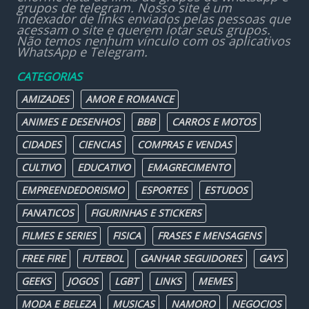
grupos de telegram. Nosso site é um
indexador de links enviados pelas pessoas que
acessam o site e querem lotar seus grupos.
Não temos nenhum vínculo com os aplicativos
WhatsApp e Telegram.
CATEGORIAS
AMIZADES
AMOR E ROMANCE
ANIMES E DESENHOS
BBB
CARROS E MOTOS
CIDADES
CIENCIAS
COMPRAS E VENDAS
CULTIVO
EDUCATIVO
EMAGRECIMENTO
EMPREENDEDORISMO
ESPORTES
ESTUDOS
FANATICOS
FIGURINHAS E STICKERS
FILMES E SERIES
FISICA
FRASES E MENSAGENS
FREE FIRE
FUTEBOL
GANHAR SEGUIDORES
GAYS
GEEKS
JOGOS
LGBT
LINKS
MEMES
MODA E BELEZA
MUSICAS
NAMORO
NEGOCIOS