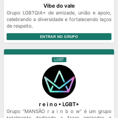
Vibe do vale
Grupo LGBTQIA+ de amizade, união e apoio,
celebrando a diversidade e fortalecendo laços
de respeito.
ENTRAR NO GRUPO
LGBT
r e i n o • LGBT+
Grupo “MANSÃO r a i n b o w“ é um grupo
totalmente dedicado a fazer amizades e