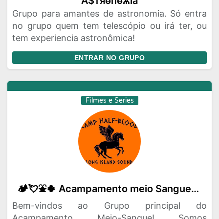
А$тяѳпѳѫїа
Grupo para amantes de astronomia. Só entra
no grupo quem tem telescópio ou irá ter, ou
tem experiencia astronômica!
ENTRAR NO GRUPO
Filmes e Series
🏕️💘⛲🍀 Acampamento meio Sangue⚡🌙🍷
Bem-vindos ao Grupo principal do
Acampamento Meio-Sangue! Somos