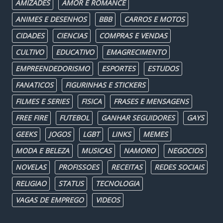
AMIZADES
AMOR E ROMANCE
ANIMES E DESENHOS
BBB
CARROS E MOTOS
CIDADES
CIENCIAS
COMPRAS E VENDAS
CULTIVO
EDUCATIVO
EMAGRECIMENTO
EMPREENDEDORISMO
ESPORTES
ESTUDOS
FANATICOS
FIGURINHAS E STICKERS
FILMES E SERIES
FISICA
FRASES E MENSAGENS
FREE FIRE
FUTEBOL
GANHAR SEGUIDORES
GAYS
GEEKS
JOGOS
LGBT
LINKS
MEMES
MODA E BELEZA
MUSICAS
NAMORO
NEGOCIOS
NOVELAS
PROFISSOES
RECEITAS
REDES SOCIAIS
RELIGIAO
STATUS
TECNOLOGIA
VAGAS DE EMPREGO
VIDEOS