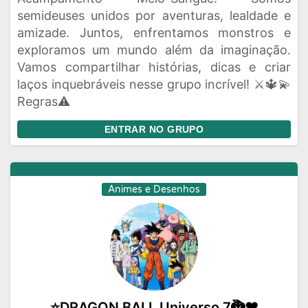
semideuses unidos por aventuras, lealdade e
amizade. Juntos, enfrentamos monstros e
exploramos um mundo além da imaginação.
Vamos compartilhar histórias, dicas e criar
laços inquebráveis nesse grupo incrível! ⚔️🔱💫
Regras⚠️
ENTRAR NO GRUPO
Animes e Desenhos
⭐DRAGON BALL Universo 7🐉♥️