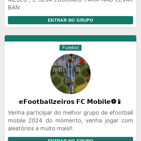
BAN
ENTRAR NO GRUPO
Futebol
𝗲𝗙𝗼𝗼𝘁𝗯𝗮𝗹𝗹𝘇𝗲𝗶𝗿𝗼𝘀 𝗙𝗖 𝗠𝗼𝗯𝗶𝗹𝗲⚽📱
Venha participar do melhor grupo de efootball
mobile 2024 do momento, venha jogar com
aleatórios e muito mais!!.