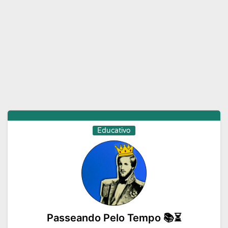
Moda e Beleza
Musicas
Namoro
Negocios
Novelas
Profissoes
Receitas
Redes Sociais
Religiao
Status
Tecnologia
Vagas de Emprego
Videos
Educativo
Passeando Pelo Tempo 📚⏳