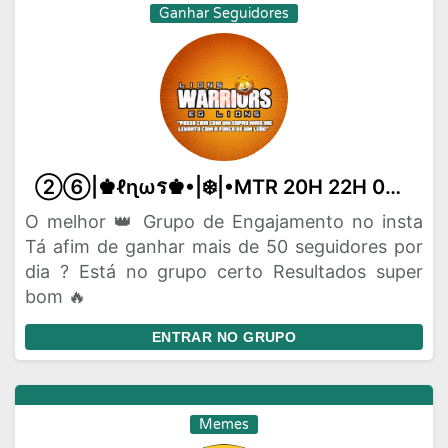
Ganhar Seguidores
②⑥|♚ℓɳωร♚•|❄️|•MTR 20H 22H 00H•|☃️|
O melhor 👑 Grupo de Engajamento no insta
Tá afim de ganhar mais de 50 seguidores por
dia ? Está no grupo certo Resultados super
bom 🔥
ENTRAR NO GRUPO
Memes