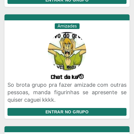
ENTRAR NO GRUPO
Amizades
𝗖𝗵𝗮𝘁 𝗱𝗮 𝗸𝗮🫡
So brota grupo pra fazer amizade com outras
pessoas, manda figurinhas se apresente se
quiser caguei kkkk.
ENTRAR NO GRUPO