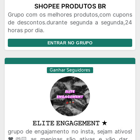
SHOPEE PRODUTOS BR
Grupo com os melhores produtos,com cupons
de descontos.durante segunda a segunda,24
horas por dia.
ENTRAR NO GRUPO
Ganhar Seguidores
𝙴𝙻𝙸𝚃𝙴 𝙴𝙽𝙶𝙰𝙶𝙴𝙼𝙴𝙽𝚃 ★
grupo de engajamento no insta, sejam ativos!
❤️🫶🏻 as meninas são ativas e vão dar