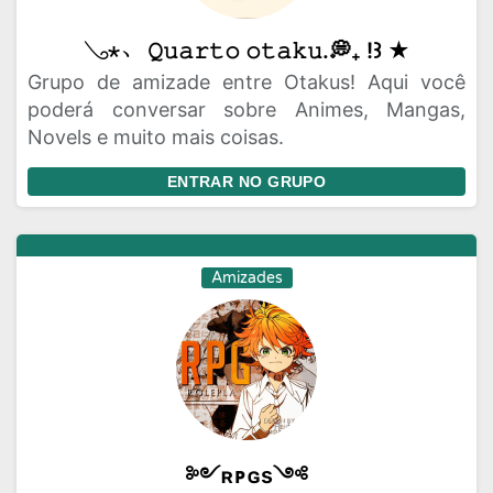
𓂅⋆﹅ 𝚀𝚞𝚊𝚛𝚝𝚘 𝚘𝚝𝚊𝚔𝚞.💭₊ !꒱ ★
Grupo de amizade entre Otakus! Aqui você
poderá conversar sobre Animes, Mangas,
Novels e muito mais coisas.
ENTRAR NO GRUPO
Amizades
༻ʀᴘɢs༺