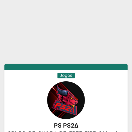
Moda e Beleza
Musicas
Namoro
Negocios
Novelas
Profissoes
Receitas
Redes Sociais
Religiao
Status
Tecnologia
Vagas de Emprego
Videos
Jogos
PS PS2∆