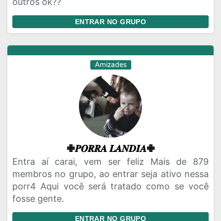
outros ok??
ENTRAR NO GRUPO
Amizades
✙𝑷𝑶𝑹𝑹𝑨 𝑳𝑨𝑵𝑫𝑰𝑨✙
Entra aí carai, vem ser feliz Mais de 879
membros no grupo, ao entrar seja ativo nessa
porr4 Aqui você será tratado como se você
fosse gente.
ENTRAR NO GRUPO