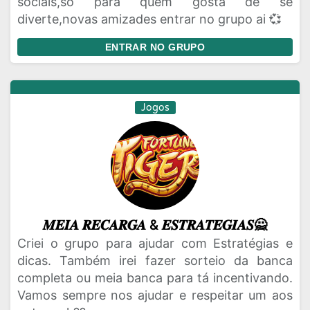
sociais,so para quem gosta de se
diverte,novas amizades entrar no grupo ai 💞
ENTRAR NO GRUPO
Jogos
𝑴𝑬𝑰𝑨 𝑹𝑬𝑪𝑨𝑹𝑮𝑨 & 𝑬𝑺𝑻𝑹𝑨𝑻𝑬𝑮𝑰𝑨𝑺🙅
Criei o grupo para ajudar com Estratégias e
dicas. Também irei fazer sorteio da banca
completa ou meia banca para tá incentivando.
Vamos sempre nos ajudar e respeitar um aos