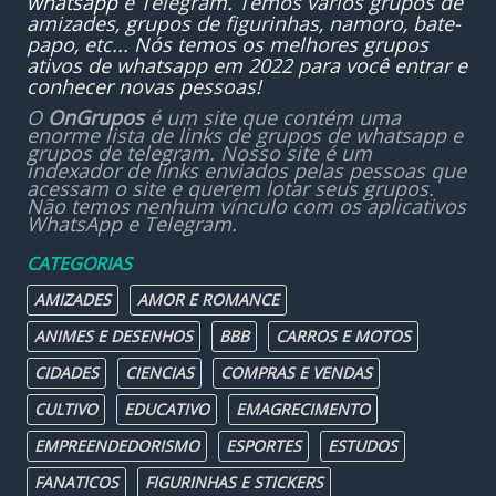
whatsapp
e Telegram. Temos vários grupos de
amizades, grupos de figurinhas, namoro, bate-
papo, etc... Nós temos os melhores grupos
ativos de whatsapp em 2022 para você entrar e
conhecer novas pessoas!
O
OnGrupos
é um site que contém uma
enorme lista de links de grupos de whatsapp e
grupos de telegram. Nosso site é um
indexador de links enviados pelas pessoas que
acessam o site e querem lotar seus grupos.
Não temos nenhum vínculo com os aplicativos
WhatsApp e Telegram.
CATEGORIAS
AMIZADES
AMOR E ROMANCE
ANIMES E DESENHOS
BBB
CARROS E MOTOS
CIDADES
CIENCIAS
COMPRAS E VENDAS
CULTIVO
EDUCATIVO
EMAGRECIMENTO
EMPREENDEDORISMO
ESPORTES
ESTUDOS
FANATICOS
FIGURINHAS E STICKERS