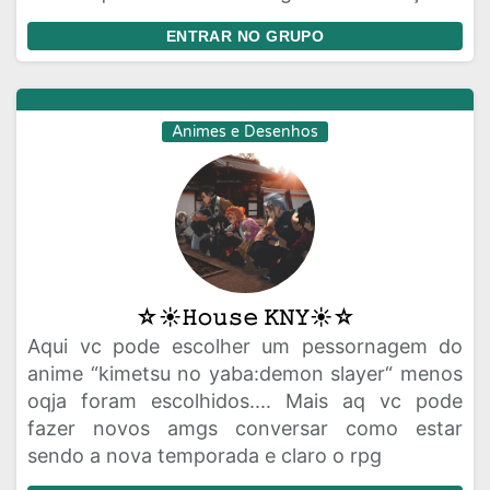
ENTRAR NO GRUPO
Animes e Desenhos
☆☀︎︎𝙷𝚘𝚞𝚜𝚎 𝙺𝙽𝚈☀︎︎☆
Aqui vc pode escolher um pessornagem do
anime “kimetsu no yaba:demon slayer“ menos
oqja foram escolhidos.... Mais aq vc pode
fazer novos amgs conversar como estar
sendo a nova temporada e claro o rpg