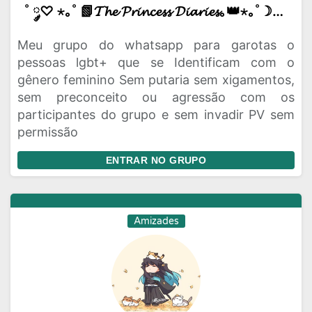
˚ ༘♡ ⋆｡˚ 📗𝓣𝓱𝓮 𝓟𝓻𝓲𝓷𝓬𝓮𝓼𝓼 𝓓𝓲𝓪𝓻𝓲𝓮𝓼｡👑⋆｡˚☽˚｡⋆.
Meu grupo do whatsapp para garotas o
pessoas lgbt+ que se Identificam com o
gênero feminino Sem putaria sem xigamentos,
sem preconceito ou agressão com os
participantes do grupo e sem invadir PV sem
permissão
ENTRAR NO GRUPO
Amizades