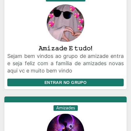
𝙰𝚖𝚒𝚣𝚊𝚍𝚎 𝙴 𝚝𝚞𝚍𝚘!
Sejam bem vindos ao grupo de amizade entra
e seja feliz com a família de amizades novas
aqui vc e muito bem vindo
ENTRAR NO GRUPO
Amizades