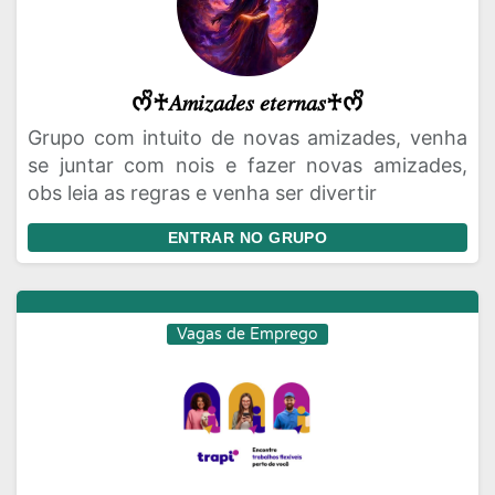
ᰔᩚ♰𝐴𝑚𝑖𝑧𝑎𝑑𝑒𝑠 𝑒𝑡𝑒𝑟𝑛𝑎𝑠♰ᰔᩚ
Grupo com intuito de novas amizades, venha
se juntar com nois e fazer novas amizades,
obs leia as regras e venha ser divertir
ENTRAR NO GRUPO
Vagas de Emprego