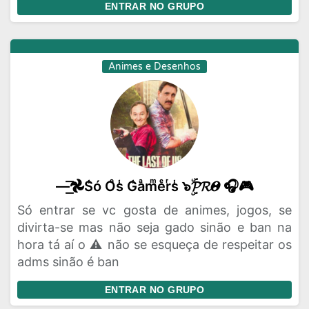
ENTRAR NO GRUPO
Animes e Desenhos
—͟͟͞͞𖣘S̾ó Oͦs̾ G̾aͣmͫeͤrͬs̾ ๖ۣۜ𝓟𝓡𝜣 🎧🎮
Só entrar se vc gosta de animes, jogos, se
divirta-se mas não seja gado sinão e ban na
hora tá aí o ⚠️ não se esqueça de respeitar os
adms sinão é ban
ENTRAR NO GRUPO