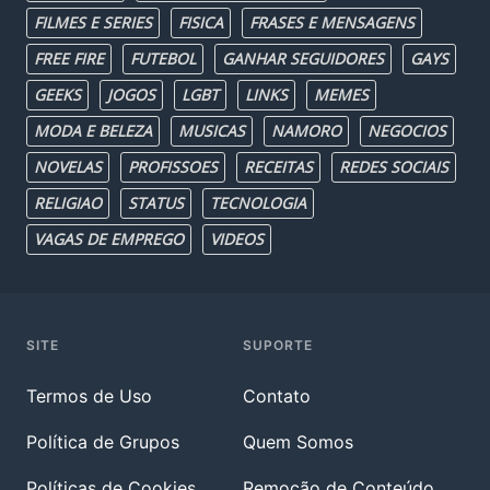
FILMES E SERIES
FISICA
FRASES E MENSAGENS
FREE FIRE
FUTEBOL
GANHAR SEGUIDORES
GAYS
GEEKS
JOGOS
LGBT
LINKS
MEMES
MODA E BELEZA
MUSICAS
NAMORO
NEGOCIOS
NOVELAS
PROFISSOES
RECEITAS
REDES SOCIAIS
RELIGIAO
STATUS
TECNOLOGIA
VAGAS DE EMPREGO
VIDEOS
SITE
SUPORTE
Termos de Uso
Contato
Política de Grupos
Quem Somos
Políticas de Cookies
Remoção de Conteúdo