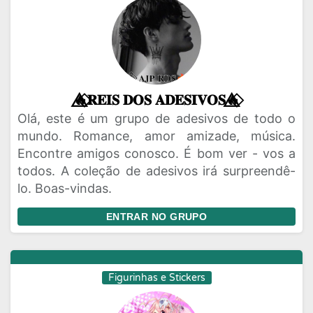
🔥⃟⃤𝐑𝐄𝐈𝐒 𝐃𝐎𝐒 𝐀𝐃𝐄𝐒𝐈𝐕𝐎𝐒🔥⃟⃤
Olá, este é um grupo de adesivos de todo o
mundo. Romance, amor amizade, música.
Encontre amigos conosco. É bom ver - vos a
todos. A coleção de adesivos irá surpreendê-
lo. Boas-vindas.
ENTRAR NO GRUPO
Figurinhas e Stickers