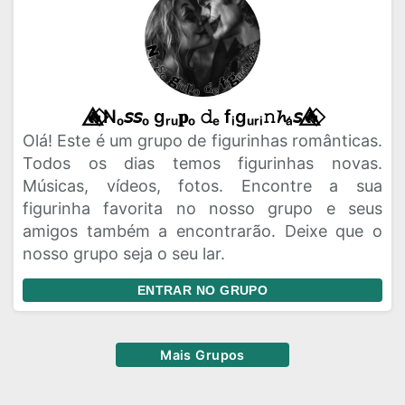
🔥⃟⃤Nₒ𝘴𝘴ₒ gᵣᵤ𝐩ₒ 𝚍ₑ fᵢgᵤᵣᵢ𝚗𝓱ₐ𝘴🔥⃟⃤
Olá! Este é um grupo de figurinhas românticas.
Todos os dias temos figurinhas novas.
Músicas, vídeos, fotos. Encontre a sua
figurinha favorita no nosso grupo e seus
amigos também a encontrarão. Deixe que o
nosso grupo seja o seu lar.
ENTRAR NO GRUPO
Mais Grupos