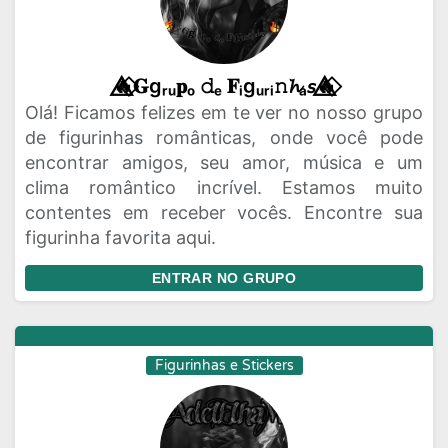
🔥⃟⃤𝐆gᵣᵤ𝐩ₒ 𝚍ₑ 𝐅ᵢgᵤᵣᵢ𝚗𝓱ₐ𝘴🔥⃟⃤
Olá! Ficamos felizes em te ver no nosso grupo
de figurinhas românticas, onde você pode
encontrar amigos, seu amor, música e um
clima romântico incrível. Estamos muito
contentes em receber vocês. Encontre sua
figurinha favorita aqui.
ENTRAR NO GRUPO
Figurinhas e Stickers