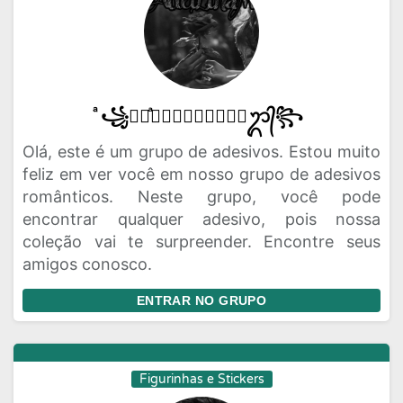
ͣ꧁ᬊᬁͣ𝑨𝑫𝑬𝑳𝑬𝑳𝑯𝑨𝑴ᬊ᭄꧂
Olá, este é um grupo de adesivos. Estou muito
feliz em ver você em nosso grupo de adesivos
românticos. Neste grupo, você pode
encontrar qualquer adesivo, pois nossa
coleção vai te surpreender. Encontre seus
amigos conosco.
ENTRAR NO GRUPO
Figurinhas e Stickers