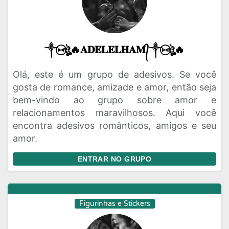
༒⑅⃝ঔৣ🔥𝐀𝐃𝐄𝐋𝐄𝐋𝐇𝐀𝐌᭄༒⑅⃝ঔৣ🔥
Olá, este é um grupo de adesivos. Se você
gosta de romance, amizade e amor, então seja
bem-vindo ao grupo sobre amor e
relacionamentos maravilhosos. Aqui você
encontra adesivos românticos, amigos e seu
amor.
ENTRAR NO GRUPO
Figurinhas e Stickers