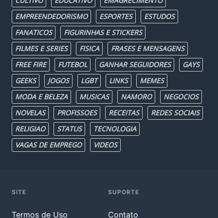
CULTIVO
EDUCATIVO
EMAGRECIMENTO
EMPREENDEDORISMO
ESPORTES
ESTUDOS
FANATICOS
FIGURINHAS E STICKERS
FILMES E SERIES
FISICA
FRASES E MENSAGENS
FREE FIRE
FUTEBOL
GANHAR SEGUIDORES
GAYS
GEEKS
JOGOS
LGBT
LINKS
MEMES
MODA E BELEZA
MUSICAS
NAMORO
NEGOCIOS
NOVELAS
PROFISSOES
RECEITAS
REDES SOCIAIS
RELIGIAO
STATUS
TECNOLOGIA
VAGAS DE EMPREGO
VIDEOS
SITE
SUPORTE
Termos de Uso
Contato