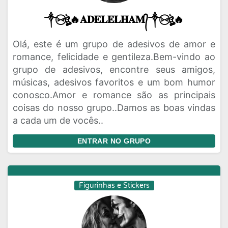
༒⑅⃝ঔৣ🔥𝐀𝐃𝐄𝐋𝐄𝐋𝐇𝐀𝐌᭄༒⑅⃝ঔৣ🔥
Olá, este é um grupo de adesivos de amor e
romance, felicidade e gentileza.Bem-vindo ao
grupo de adesivos, encontre seus amigos,
músicas, adesivos favoritos e um bom humor
conosco.Amor e romance são as principais
coisas do nosso grupo..Damos as boas vindas
a cada um de vocês..
ENTRAR NO GRUPO
Figurinhas e Stickers