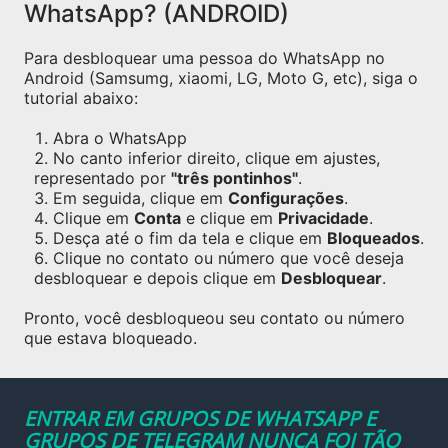
WhatsApp? (ANDROID)
Para desbloquear uma pessoa do WhatsApp no
Android (Samsumg, xiaomi, LG, Moto G, etc), siga o
tutorial abaixo:
Abra o WhatsApp
No canto inferior direito, clique em ajustes,
representado por
"três pontinhos"
.
Em seguida, clique em
Configurações
.
Clique em
Conta
e clique em
Privacidade
.
Desça até o fim da tela e clique em
Bloqueados
.
Clique no contato ou número que você deseja
desbloquear e depois clique em
Desbloquear
.
Pronto, você desbloqueou seu contato ou número
que estava bloqueado.
ENTRAR EM GRUPOS DE WHATSAPP E
GRUPOS DE TELEGRAM NUNCA FOI TÃO