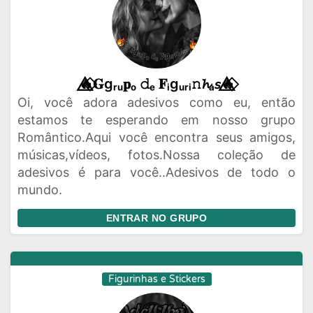
🔥⃟⃤𝐆gᵣᵤ𝐩ₒ 𝚍ₑ 𝐅ᵢgᵤᵣᵢ𝚗𝓱ₐ𝘴🔥⃟⃤
Oi, você adora adesivos como eu, então
estamos te esperando em nosso grupo
Romântico.Aqui você encontra seus amigos,
músicas,vídeos, fotos.Nossa coleção de
adesivos é para você..Adesivos de todo o
mundo.
ENTRAR NO GRUPO
Figurinhas e Stickers