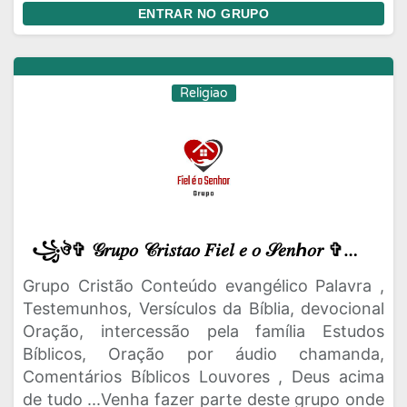
ENTRAR NO GRUPO
Religiao
꧁ঔ✞ 𝒢𝑟𝑢𝑝𝑜 𝒞𝑟𝑖𝑠𝑡𝑎𝑜 𝐹𝑖𝑒𝑙 𝑒 𝑜 𝒮𝑒𝑛ℎ𝑜𝑟 ✞꧂ 🤲
Grupo Cristão Conteúdo evangélico Palavra ,
Testemunhos, Versículos da Bíblia, devocional
Oração, intercessão pela família Estudos
Bíblicos, Oração por áudio chamanda,
Comentários Bíblicos Louvores , Deus acima
de tudo ...Venha fazer parte deste grupo onde