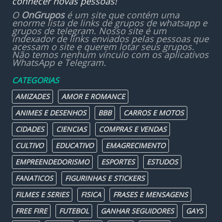
conhecer novas pessoas!
O
OnGrupos
é um site que contém uma
enorme lista de links de grupos de whatsapp e
grupos de telegram. Nosso site é um
indexador de links enviados pelas pessoas que
acessam o site e querem lotar seus grupos.
Não temos nenhum vínculo com os aplicativos
WhatsApp e Telegram.
CATEGORIAS
AMIZADES
AMOR E ROMANCE
ANIMES E DESENHOS
BBB
CARROS E MOTOS
CIDADES
CIENCIAS
COMPRAS E VENDAS
CULTIVO
EDUCATIVO
EMAGRECIMENTO
EMPREENDEDORISMO
ESPORTES
ESTUDOS
FANATICOS
FIGURINHAS E STICKERS
FILMES E SERIES
FISICA
FRASES E MENSAGENS
FREE FIRE
FUTEBOL
GANHAR SEGUIDORES
GAYS