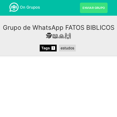
On Grupos
ENVIAR GRUPO
Grupo de WhatsApp FATOS BIBLICOS
🕵📖🙏🙌
Tags
estudos
1