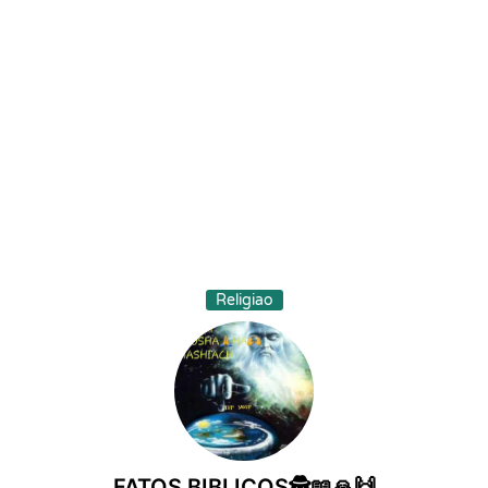
Religiao
FATOS BIBLICOS🕵📖🙏🙌