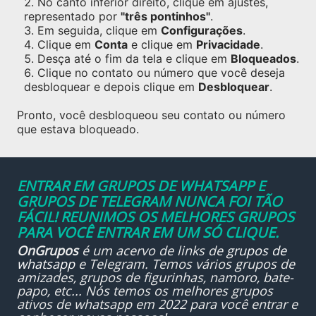
No canto inferior direito, clique em ajustes,
representado por
"três pontinhos"
.
Em seguida, clique em
Configurações
.
Clique em
Conta
e clique em
Privacidade
.
Desça até o fim da tela e clique em
Bloqueados
.
Clique no contato ou número que você deseja
desbloquear e depois clique em
Desbloquear
.
Pronto, você desbloqueou seu contato ou número
que estava bloqueado.
ENTRAR EM GRUPOS DE WHATSAPP E
GRUPOS DE TELEGRAM NUNCA FOI TÃO
FÁCIL! REUNIMOS OS MELHORES GRUPOS
PARA VOCÊ ENTRAR EM UM SÓ CLIQUE.
OnGrupos
é um acervo de links de
grupos de
whatsapp
e Telegram. Temos vários grupos de
amizades, grupos de figurinhas, namoro, bate-
papo, etc... Nós temos os melhores grupos
ativos de whatsapp em 2022 para você entrar e