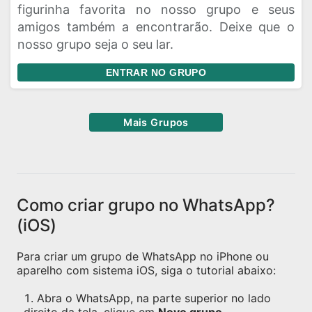
figurinha favorita no nosso grupo e seus
amigos também a encontrarão. Deixe que o
nosso grupo seja o seu lar.
ENTRAR NO GRUPO
Mais Grupos
Como criar grupo no WhatsApp?
(iOS)
Para criar um grupo de WhatsApp no iPhone ou
aparelho com sistema iOS, siga o tutorial abaixo:
Abra o WhatsApp, na parte superior no lado