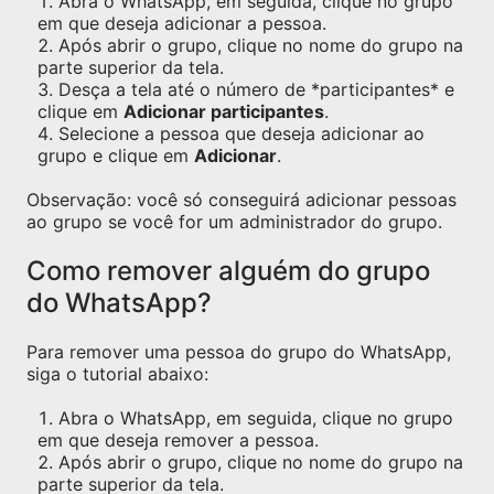
Abra o WhatsApp, em seguida, clique no grupo
em que deseja adicionar a pessoa.
Após abrir o grupo, clique no nome do grupo na
parte superior da tela.
Desça a tela até o número de *participantes* e
clique em
Adicionar participantes
.
Selecione a pessoa que deseja adicionar ao
grupo e clique em
Adicionar
.
Observação: você só conseguirá adicionar pessoas
ao grupo se você for um administrador do grupo.
Como remover alguém do grupo
do WhatsApp?
Para remover uma pessoa do grupo do WhatsApp,
siga o tutorial abaixo:
Abra o WhatsApp, em seguida, clique no grupo
em que deseja remover a pessoa.
Após abrir o grupo, clique no nome do grupo na
parte superior da tela.