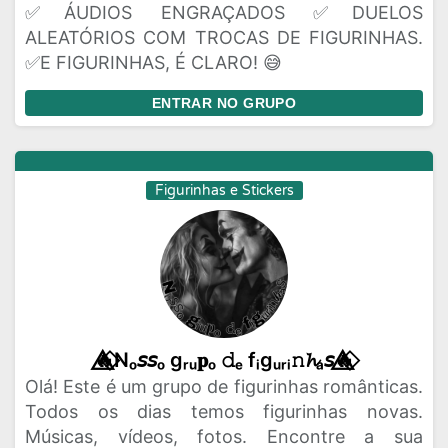
✅ÁUDIOS ENGRAÇADOS ✅DUELOS
ALEATÓRIOS COM TROCAS DE FIGURINHAS.
✅E FIGURINHAS, É CLARO! 😅
ENTRAR NO GRUPO
Figurinhas e Stickers
🔥⃟⃤Nₒ𝘴𝘴ₒ gᵣᵤ𝐩ₒ 𝚍ₑ fᵢgᵤᵣᵢ𝚗𝓱ₐ𝘴🔥⃟⃤
Olá! Este é um grupo de figurinhas românticas.
Todos os dias temos figurinhas novas.
Músicas, vídeos, fotos. Encontre a sua