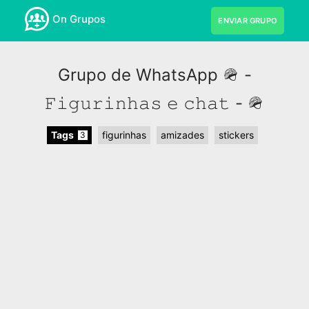
On Grupos
ENVIAR GRUPO
Grupo de WhatsApp 🪖 -
𝙵𝚒𝚐𝚞𝚛𝚒𝚗𝚑𝚊𝚜 𝚎 𝚌𝚑𝚊𝚝 - 🪖
Tags
figurinhas
amizades
stickers
3