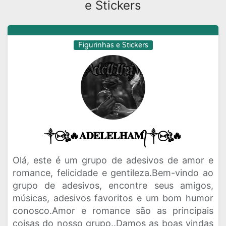
e Stickers
Figurinhas e Stickers
༒⑅⃝ঔৣ🔥𝐀𝐃𝐄𝐋𝐄𝐋𝐇𝐀𝐌᭄༒⑅⃝ঔৣ🔥
Olá, este é um grupo de adesivos de amor e
romance, felicidade e gentileza.Bem-vindo ao
grupo de adesivos, encontre seus amigos,
músicas, adesivos favoritos e um bom humor
conosco.Amor e romance são as principais
coisas do nosso grupo..Damos as boas vindas