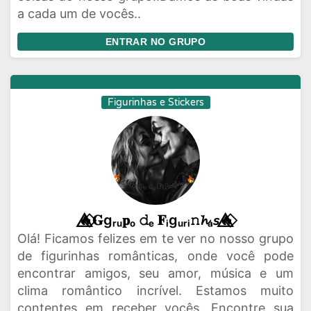
a cada um de vocês..
ENTRAR NO GRUPO
Figurinhas e Stickers
🔥⃟⃤𝐆gᵣᵤ𝐩ₒ 𝚍ₑ 𝐅ᵢgᵤᵣᵢ𝚗𝓱ₐ𝘴🔥⃟⃤
Olá! Ficamos felizes em te ver no nosso grupo
de figurinhas românticas, onde você pode
encontrar amigos, seu amor, música e um
clima romântico incrível. Estamos muito
contentes em receber vocês. Encontre sua