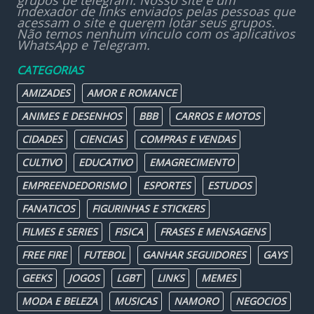
grupos de telegram. Nosso site é um
indexador de links enviados pelas pessoas que
acessam o site e querem lotar seus grupos.
Não temos nenhum vínculo com os aplicativos
WhatsApp e Telegram.
CATEGORIAS
AMIZADES
AMOR E ROMANCE
ANIMES E DESENHOS
BBB
CARROS E MOTOS
CIDADES
CIENCIAS
COMPRAS E VENDAS
CULTIVO
EDUCATIVO
EMAGRECIMENTO
EMPREENDEDORISMO
ESPORTES
ESTUDOS
FANATICOS
FIGURINHAS E STICKERS
FILMES E SERIES
FISICA
FRASES E MENSAGENS
FREE FIRE
FUTEBOL
GANHAR SEGUIDORES
GAYS
GEEKS
JOGOS
LGBT
LINKS
MEMES
MODA E BELEZA
MUSICAS
NAMORO
NEGOCIOS