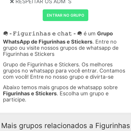
❌ RESPEITAR OS ADM´S
ENTRAR NO GRUPO
🪖 - 𝙵𝚒𝚐𝚞𝚛𝚒𝚗𝚑𝚊𝚜 𝚎 𝚌𝚑𝚊𝚝 - 🪖
é um
Grupo
WhatsApp de Figurinhas e Stickers
. Entre no
grupo ou visite nossos grupos de whatsapp de
Figurinhas e Stickers
Grupo de Figurinhas e Stickers. Os melhores
grupos no whatsapp para você entrar. Contamos
com você! Entre no nosso grupo e divirta-se
Abaixo temos mais grupos de whatsapp sobre
Figurinhas e Stickers
. Escolha um grupo e
participe.
Mais grupos relacionados a Figurinhas