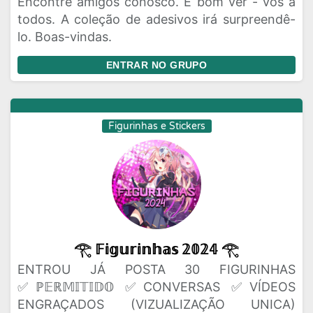
Encontre amigos conosco. É bom ver - vos a
todos. A coleção de adesivos irá surpreendê-
lo. Boas-vindas.
ENTRAR NO GRUPO
Figurinhas e Stickers
𓂀 𝔽𝕚𝕘𝕦𝕣𝕚𝕟𝕙𝕒𝕤 𝟚𝟘𝟚𝟜 𓂀
ENTROU JÁ POSTA 30 FIGURINHAS
✅ℙ𝔼ℝ𝕄𝕀𝕋𝕀𝔻𝕆 ✅CONVERSAS ✅VÍDEOS
ENGRAÇADOS (VIZUALIZAÇÃO UNICA)