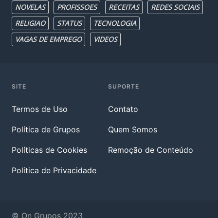
NOVELAS
PROFISSOES
RECEITAS
REDES SOCIAIS
RELIGIAO
STATUS
TECNOLOGIA
VAGAS DE EMPREGO
VIDEOS
SITE
SUPORTE
Termos de Uso
Contato
Política de Grupos
Quem Somos
Políticas de Cookies
Remoção de Conteúdo
Política de Privacidade
© On Grupos 2023