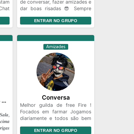
stam
de conversar, fazer amizades e
Chat
dar boas risadas 😎 Sempre
iras
com respeito entre todos.
ENTRAR NO GRUPO
ecer
sil
ro a
Amizades
Conversa
☠️༒𝑮𝑹𝑼𝑷𝑶 𝑶𝑭𝑰𝑪𝑰𝑨𝑳 𝑭𝑭༒☠️
Melhor guilda de free Fire !
Focados em farmar Jogamos
𝒂𝒍𝒂,
diariamente e todos são bem
𝒄𝒊𝒎𝒂
vindos Respeitamos o teu
𝒊𝒈𝒂𝒔
ENTRAR NO GRUPO
limite 🔫🥷🏿🐺