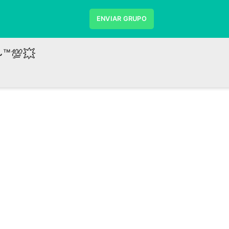
ENVIAR GRUPO
~™💯💥