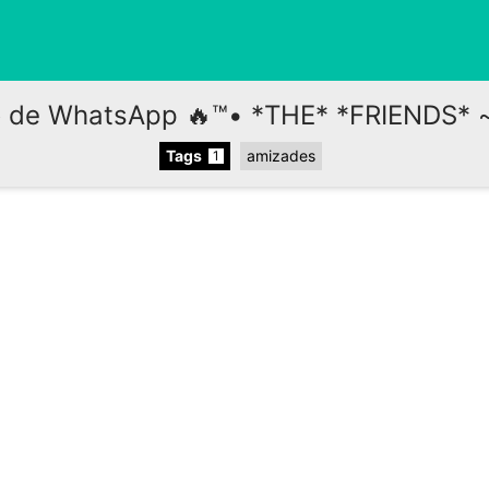
 de WhatsApp 🔥™• *THE* *FRIENDS* 
Tags
amizades
1