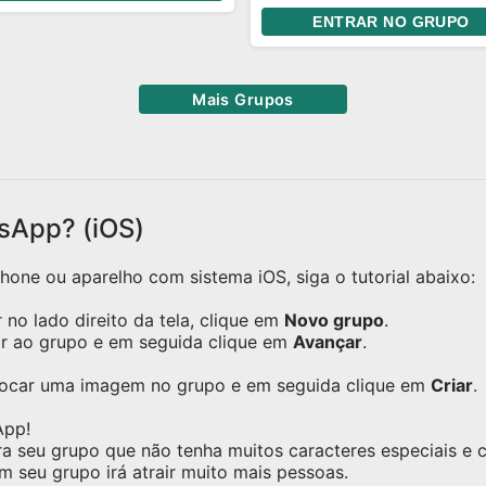
💥 𝑩𝒐𝒓𝒂 𝒔𝒖𝒃𝒊𝒓 𝒄𝒂𝒑𝒂!
 a gente é, dar risada das
ENTRAR NO GRUPO
mas coisas de sempre e
antir que, aconteça o que
ntecer, a gente continue
Mais Grupos
o essa turma unida.
sApp? (iOS)
one ou aparelho com sistema iOS, siga o tutorial abaixo:
no lado direito da tela, clique em
Novo grupo
.
ar ao grupo e em seguida clique em
Avançar
.
olocar uma imagem no grupo e em seguida clique em
Criar
.
App!
ra seu grupo que não tenha muitos caracteres especiais e
m seu grupo irá atrair muito mais pessoas.