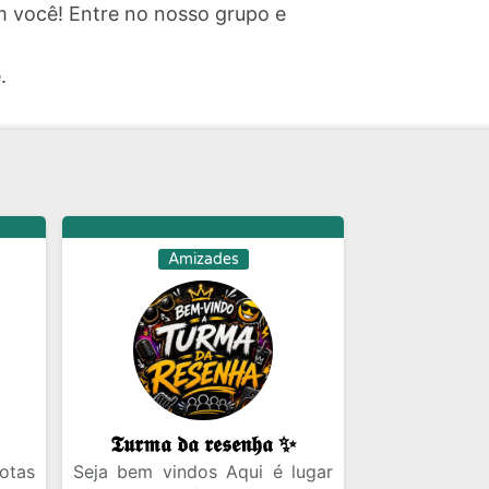
 você! Entre no nosso grupo e
.
Amizades
𝕿𝖚𝖗𝖒𝖆 𝖉𝖆 𝖗𝖊𝖘𝖊𝖓𝖍𝖆 ✨
otas
Seja bem vindos Aqui é lugar