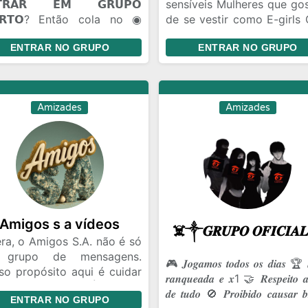
𝗧𝗥𝗔𝗥 𝗘𝗠 𝗚𝗥𝗨𝗣𝗢
sensíveis Mulheres que go
𝗥𝗧𝗢? Então cola no ◉
de se vestir como E-girls 
𝖫𝖤𝖮 𝖣𝖠 𝖥𝖤𝖭𝖣𝖠. 🫟 𝗔𝗤𝗨𝗜 𝗢
de amizade Brincade
ENTRAR NO GRUPO
ENTRAR NO GRUPO
𝗢 𝗙𝗟𝗨𝗜... 😂 Zoeira pesada
Gincanas Bate Papo Conh
🫣). 🤝 Amizades novas 🤡.
pessoas de todo Bra
Flerte liberado +18. 🎈
Relacionamento Namo
𝗖Ê 𝗣𝗢𝗗𝗘 𝗘𝗡𝗧𝗥𝗔𝗥 𝗦𝗘𝗠
distância
Amizades
Amizades
𝗡𝗛𝗘𝗖𝗘𝗥 𝗡𝗜𝗡𝗚𝗨É𝗠. Todo
do começa assim. Talvez
ê encontre um amigo...
ez um contatinho... Talvez
uém que vire parte da sua
na. 😏🔥 📣 𝗘𝗡𝗧𝗥𝗔... ✔
soal conversa. ✔ Memes. ✔
tes.
Amigos s a vídeos
ra, o Amigos S.A. não é só
 grupo de mensagens.
🎮 𝑱𝒐𝒈𝒂𝒎𝒐𝒔 𝒕𝒐𝒅𝒐𝒔 𝒐𝒔 𝒅𝒊𝒂𝒔 🏆 
so propósito aqui é cuidar
𝒓𝒂𝒏𝒒𝒖𝒆𝒂𝒅𝒂 𝒆 𝒙1 🤝 𝑹𝒆𝒔𝒑𝒆𝒊𝒕𝒐 𝒂
nossa amizade. É ter um
𝒅𝒆 𝒕𝒖𝒅𝒐 🚫 𝑷𝒓𝒐𝒊𝒃𝒊𝒅𝒐 𝒄𝒂𝒖𝒔𝒂𝒓 𝒃𝒓
ENTRAR NO GRUPO
ar onde a gente pode ser