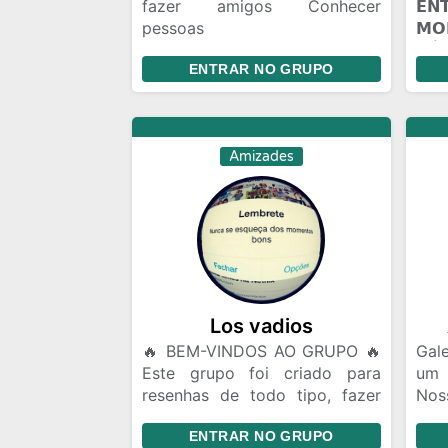
fazer amigos Conhecer
𝗘
pessoas
𝗠
Relacionamento,amizade
𝖭Ú𝖢
ENTRAR NO GRUPO
colorida ou algo mais Chat e
𝗣𝗔
bate papo Gincanas Chamadas
(☠️
de vídeo em grupo Marcar
🔥 
encontros Amizades com
𝗩𝗢
Amizades
Segundas intenções
𝗖𝗢
mun
voc
Talv
alg
roti
Pes
Fler
Los vadios
🔥 BEM-VINDOS AO GRUPO 🔥
Gale
Este grupo foi criado para
um
resenhas de todo tipo, fazer
Nos
amizades, conversar, trocar
da 
ENTRAR NO GRUPO
ideias e se divertir. 📌
lug