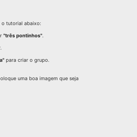
 tutorial abaixo:
or
"três pontinhos"
.
.
a"
para criar o grupo.
 coloque uma boa imagem que seja