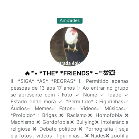
Amizades
🔥™• *THE* *FRIENDS* ~™💯💥
‼️ *SIGA* *AS* *REGRAS* ‼️ Permitido apenas
pessoas de 13 aos 17 anos ✨ Ao entrar no grupo
se apresente com : Foto ✓ Nome ✓ Idade ✓
Estado onde mora ✓ *Permitido* : Figurinhas✅
Áudios✅ Memes✅ Fotos✅ Vídeos✅ Músicas✅
*Proibido* : Brigas ❌ Racismo❌ Homofobia ❌
Machismo ❌ Gordofobia❌ Bullying❌ Intolerância
religiosa ❌ Debate político ❌ Pornografia ( seja
ela fotos , vídeos , figurinhas ...❌ Nudes❌ zoofilia