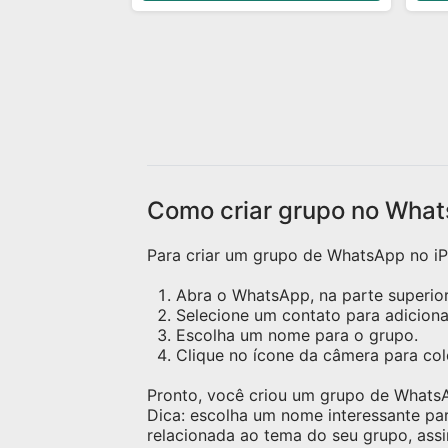
Divulgação de Instagram: Você
quem
pode divulgar seu Instagram e
mes
fazer amigos de story. Porém,
gar
evite ficar enviando seu perfil
aco
toda hora. Mande seu @ uma
send
vez e quem tiver interesse
pode seguir. Se alguém te
seguir, o ideal é retribuir o
follow. 🎉 Aproveite a resenha
Como criar grupo no What
e faça novas amizades!
Para criar um grupo de WhatsApp no iPh
Abra o WhatsApp, na parte superior 
Selecione um contato para adicion
Escolha um nome para o grupo.
Clique no ícone da câmera para c
Pronto, você criou um grupo de Whats
Dica: escolha um nome interessante pa
relacionada ao tema do seu grupo, assi