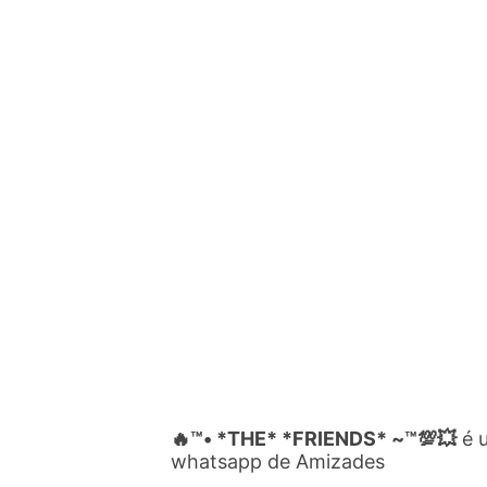
🔥™• *THE* *FRIENDS* ~™💯💥
é 
whatsapp de Amizades