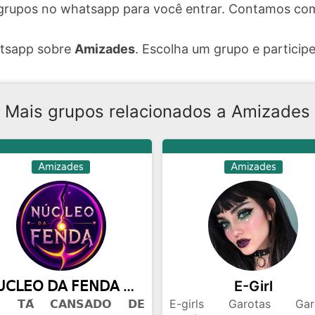
grupos no whatsapp para você entrar. Contamos com
atsapp sobre
Amizades
. Escolha um grupo e participe
Mais grupos relacionados a Amizades
Amizades
Amizades
𝖭𝖴𝖢𝖫𝖤𝖮 𝖣𝖠 𝖥𝖤𝖭𝖣𝖠 ◉ 100m
E-Girl
𝗧𝗔́ 𝗖𝗔𝗡𝗦𝗔𝗗𝗢 𝗗𝗘
E-girls Garotas Gar