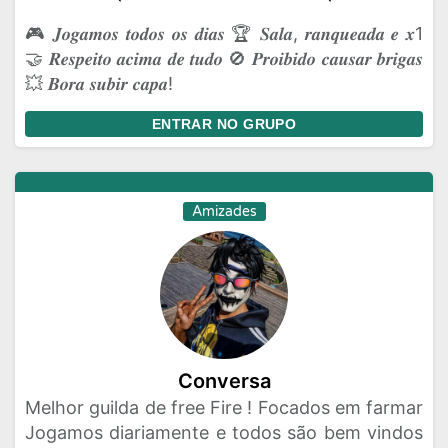
🎮 𝑱𝒐𝒈𝒂𝒎𝒐𝒔 𝒕𝒐𝒅𝒐𝒔 𝒐𝒔 𝒅𝒊𝒂𝒔 🏆 𝑺𝒂𝒍𝒂, 𝒓𝒂𝒏𝒒𝒖𝒆𝒂𝒅𝒂 𝒆 𝒙1
🤝 𝑹𝒆𝒔𝒑𝒆𝒊𝒕𝒐 𝒂𝒄𝒊𝒎𝒂 𝒅𝒆 𝒕𝒖𝒅𝒐 🚫 𝑷𝒓𝒐𝒊𝒃𝒊𝒅𝒐 𝒄𝒂𝒖𝒔𝒂𝒓 𝒃𝒓𝒊𝒈𝒂𝒔
💥 𝑩𝒐𝒓𝒂 𝒔𝒖𝒃𝒊𝒓 𝒄𝒂𝒑𝒂!
ENTRAR NO GRUPO
Amizades
Conversa
Melhor guilda de free Fire ! Focados em farmar
Jogamos diariamente e todos são bem vindos