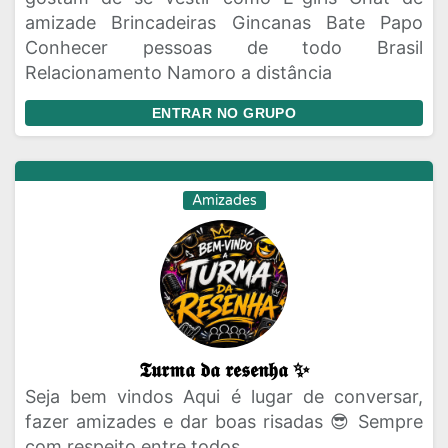
amizade Brincadeiras Gincanas Bate Papo
Conhecer pessoas de todo Brasil
Relacionamento Namoro a distância
ENTRAR NO GRUPO
Amizades
𝕿𝖚𝖗𝖒𝖆 𝖉𝖆 𝖗𝖊𝖘𝖊𝖓𝖍𝖆 ✨
Seja bem vindos Aqui é lugar de conversar,
fazer amizades e dar boas risadas 😎 Sempre
com respeito entre todos.