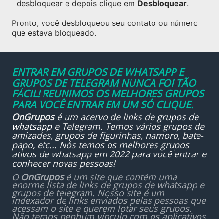
desbloquear e depois clique em
Desbloquear
.
Pronto, você desbloqueou seu contato ou número
que estava bloqueado.
ENTRAR EM GRUPOS DE WHATSAPP E
GRUPOS DE TELEGRAM NUNCA FOI TÃO
FÁCIL! REUNIMOS OS MELHORES GRUPOS
PARA VOCÊ ENTRAR EM UM SÓ CLIQUE.
OnGrupos
é um acervo de links de
grupos de
whatsapp
e Telegram. Temos vários grupos de
amizades, grupos de figurinhas, namoro, bate-
papo, etc... Nós temos os melhores grupos
ativos de whatsapp em 2022 para você entrar e
conhecer novas pessoas!
O
OnGrupos
é um site que contém uma
enorme lista de links de grupos de whatsapp e
grupos de telegram. Nosso site é um
indexador de links enviados pelas pessoas que
acessam o site e querem lotar seus grupos.
Não temos nenhum vínculo com os aplicativos