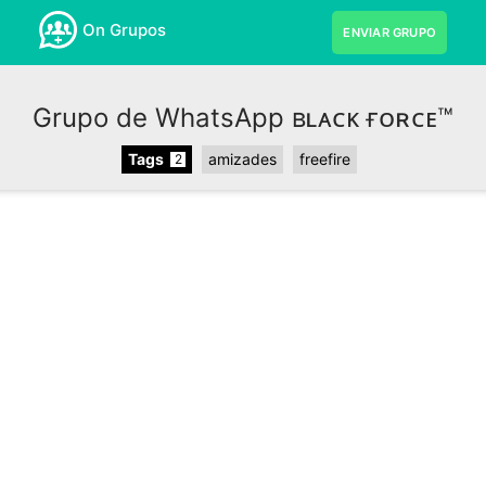
On Grupos
ENVIAR GRUPO
Grupo de WhatsApp ʙʟᴀᴄᴋ ғᴏʀᴄᴇ™
Tags
amizades
freefire
2