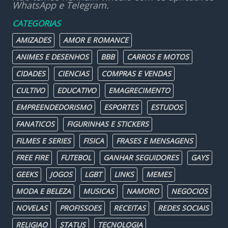
WhatsApp e Telegram.
CATEGORIAS
AMIZADES
AMOR E ROMANCE
ANIMES E DESENHOS
BBB
CARROS E MOTOS
CIDADES
CIENCIAS
COMPRAS E VENDAS
CULTIVO
EDUCATIVO
EMAGRECIMENTO
EMPREENDEDORISMO
ESPORTES
ESTUDOS
FANATICOS
FIGURINHAS E STICKERS
FILMES E SERIES
FISICA
FRASES E MENSAGENS
FREE FIRE
FUTEBOL
GANHAR SEGUIDORES
GAYS
GEEKS
JOGOS
LGBT
LINKS
MEMES
MODA E BELEZA
MUSICAS
NAMORO
NEGOCIOS
NOVELAS
PROFISSOES
RECEITAS
REDES SOCIAIS
RELIGIAO
STATUS
TECNOLOGIA