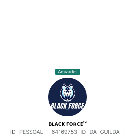
Amizades
ʙʟᴀᴄᴋ ғᴏʀᴄᴇ™
ID PESSOAL : 64169753 ID DA GUILDA :