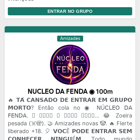
ENTRAR NO GRUPO
Amizades
𝖭𝖴𝖢𝖫𝖤𝖮 𝖣𝖠 𝖥𝖤𝖭𝖣𝖠 ◉ 100m
🔥 𝗧𝗔́ 𝗖𝗔𝗡𝗦𝗔𝗗𝗢 𝗗𝗘 𝗘𝗡𝗧𝗥𝗔𝗥 𝗘𝗠 𝗚𝗥𝗨𝗣𝗢
𝗠𝗢𝗥𝗧𝗢? Então cola no ◉ 𝖭Ú𝖢𝖫𝖤𝖮 𝖣𝖠
𝖥𝖤𝖭𝖣𝖠. 🫟 𝗔𝗤𝗨𝗜 𝗢 𝗣𝗔𝗣𝗢 𝗙𝗟𝗨𝗜... 😂 Zoeira
pesada (☠️🫣). 🤝 Amizades novas 🤡. 🔥 Flerte
liberado +18. 🎈 𝗩𝗢𝗖Ê 𝗣𝗢𝗗𝗘 𝗘𝗡𝗧𝗥𝗔𝗥 𝗦𝗘𝗠
𝗖𝗢𝗡𝗛𝗘𝗖𝗘𝗥 𝗡𝗜𝗡𝗚𝗨É𝗠. Todo mundo