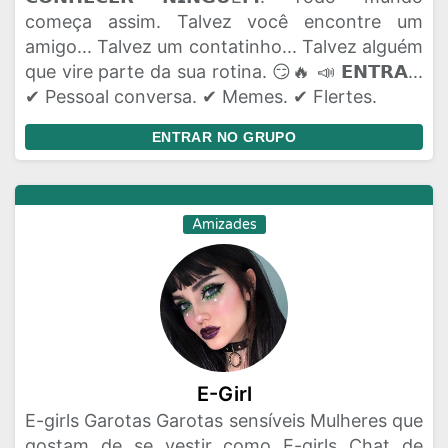
começa assim. Talvez você encontre um
amigo... Talvez um contatinho... Talvez alguém
que vire parte da sua rotina. 😏🔥 📣 𝗘𝗡𝗧𝗥𝗔...
✔ Pessoal conversa. ✔ Memes. ✔ Flertes.
ENTRAR NO GRUPO
Amizades
E-Girl
E-girls Garotas Garotas sensíveis Mulheres que
gostam de se vestir como E-girls Chat de