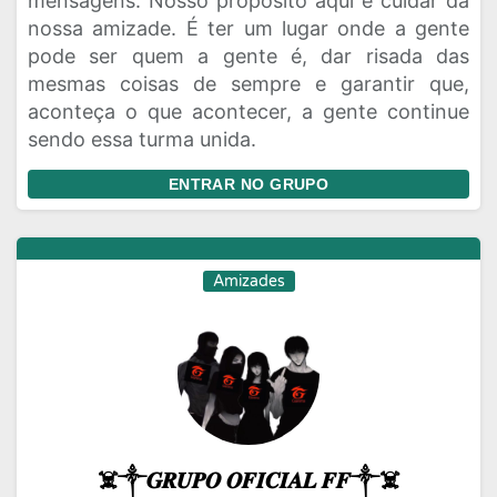
mensagens. Nosso propósito aqui é cuidar da
nossa amizade. É ter um lugar onde a gente
pode ser quem a gente é, dar risada das
mesmas coisas de sempre e garantir que,
aconteça o que acontecer, a gente continue
sendo essa turma unida.
ENTRAR NO GRUPO
Amizades
☠️༒𝑮𝑹𝑼𝑷𝑶 𝑶𝑭𝑰𝑪𝑰𝑨𝑳 𝑭𝑭༒☠️