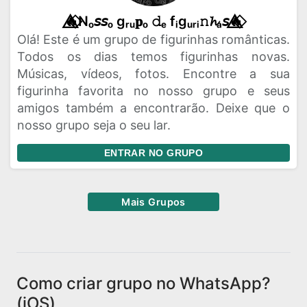
🔥⃟⃤Nₒ𝘴𝘴ₒ gᵣᵤ𝐩ₒ 𝚍ₑ fᵢgᵤᵣᵢ𝚗𝓱ₐ𝘴🔥⃟⃤
Olá! Este é um grupo de figurinhas românticas.
Todos os dias temos figurinhas novas.
Músicas, vídeos, fotos. Encontre a sua
figurinha favorita no nosso grupo e seus
amigos também a encontrarão. Deixe que o
nosso grupo seja o seu lar.
ENTRAR NO GRUPO
Mais Grupos
Como criar grupo no WhatsApp?
(iOS)