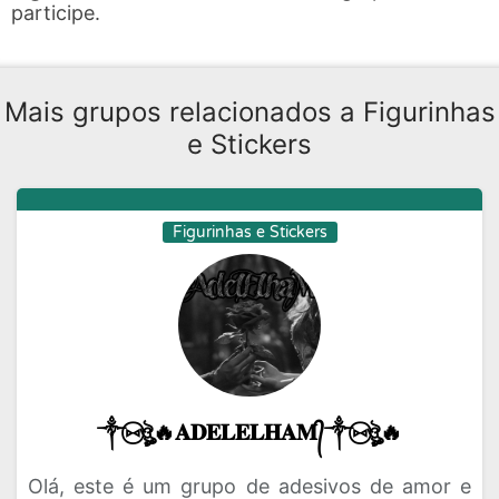
participe.
Mais grupos relacionados a Figurinhas
e Stickers
Figurinhas e Stickers
༒⑅⃝ঔৣ🔥𝐀𝐃𝐄𝐋𝐄𝐋𝐇𝐀𝐌᭄༒⑅⃝ঔৣ🔥
Olá, este é um grupo de adesivos de amor e