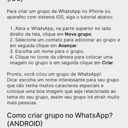
Para criar um grupo de WhatsApp no iPhone ou
aparelho com sistema iOS, siga o tutorial abaixo:
Abra o WhatsApp, na parte superior no lado
direito da tela, clique em
Novo grupo
.
Selecione um contato para adicionar ao grupo e
em seguida clique em
Avançar
.
Escolha um nome para o grupo.
Clique no ícone da câmera para colocar uma
imagem no grupo e em seguida clique em
Criar
.
Pronto, você criou um grupo de WhatsApp!
Dica: escolha um nome interessante para seu grupo
que não tenha muitos caracteres especiais e
coloque uma boa imagem que seja relacionada ao
tema do seu grupo, assim seu grupo irá atrair muito
mais pessoas.
Como criar grupo no WhatsApp?
(ANDROID)