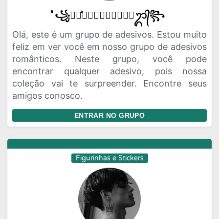
ͣ꧁ᬊᬁͣ𝑨𝑫𝑬𝑳𝑬𝑳𝑯𝑨𝑴ᬊ᭄꧂
Olá, este é um grupo de adesivos. Estou muito
feliz em ver você em nosso grupo de adesivos
românticos. Neste grupo, você pode
encontrar qualquer adesivo, pois nossa
coleção vai te surpreender. Encontre seus
amigos conosco.
ENTRAR NO GRUPO
Figurinhas e Stickers