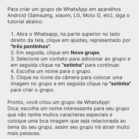
Para criar um grupo de WhatsApp em aparelhos
Android (Samsumg, xiaomi, LG, Moto G, etc), siga o
tutorial abaixo:
Abra o Whatsapp, na parte superior no lado
direito da tela, clique em ajustes, representado por
"três pontinhos"
.
Em seguida, clique em
Novo grupo
.
Selecione um contato para adicionar ao grupo e
em seguida clique na
"setinha"
para continuar.
Escolha um nome para o grupo.
Clique no ícone da câmera para colocar uma
imagem no grupo e em seguida clique na
"setinha"
para criar o grupo.
Pronto, você criou um grupo de WhatsApp!
Dica: escolha um nome interessante para seu grupo
que não tenha muitos caracteres especiais e
coloque uma boa imagem que seja relacionada ao
tema do seu grupo, assim seu grupo irá atrair muito
mais pessoas.