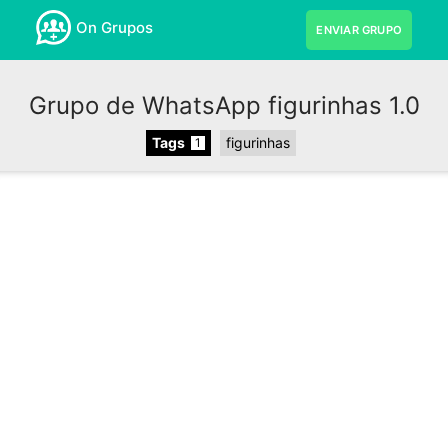
On Grupos
ENVIAR GRUPO
Grupo de WhatsApp figurinhas 1.0
Tags
figurinhas
1