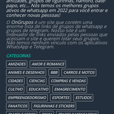
amizades, grupos de figurinhas, namoro, bate-
papo, etc... Nós temos os melhores grupos
ativos de whatsapp em 2022 para você entrar e
conhecer novas pessoas!
O
OnGrupos
é um site que contém uma
enorme lista de links de grupos de whatsapp e
grupos de telegram. Nosso site é um
indexador de links enviados pelas pessoas que
acessam o site e querem lotar seus grupos.
Não temos nenhum vínculo com os aplicativos
WhatsApp e Telegram.
CATEGORIAS
AMIZADES
AMOR E ROMANCE
ANIMES E DESENHOS
BBB
CARROS E MOTOS
CIDADES
CIENCIAS
COMPRAS E VENDAS
CULTIVO
EDUCATIVO
EMAGRECIMENTO
EMPREENDEDORISMO
ESPORTES
ESTUDOS
FANATICOS
FIGURINHAS E STICKERS