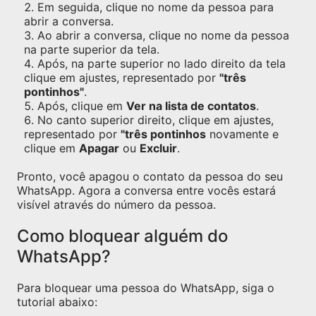
Em seguida, clique no nome da pessoa para
abrir a conversa.
Ao abrir a conversa, clique no nome da pessoa
na parte superior da tela.
Após, na parte superior no lado direito da tela
clique em ajustes, representado por
"três
pontinhos"
.
Após, clique em
Ver na lista de contatos
.
No canto superior direito, clique em ajustes,
representado por
"três pontinhos
novamente e
clique em
Apagar
ou
Excluir
.
Pronto, você apagou o contato da pessoa do seu
WhatsApp. Agora a conversa entre vocês estará
visível através do número da pessoa.
Como bloquear alguém do
WhatsApp?
Para bloquear uma pessoa do WhatsApp, siga o
tutorial abaixo: