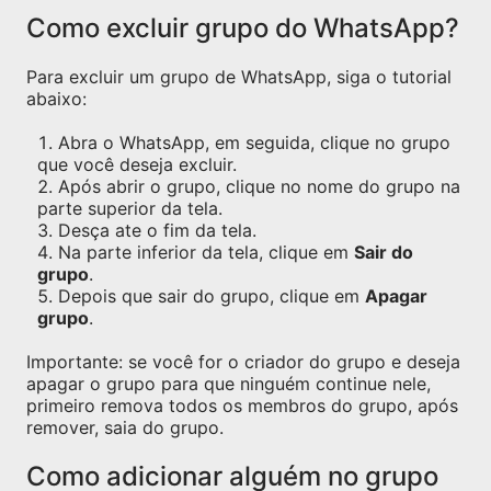
Como excluir grupo do WhatsApp?
Para excluir um grupo de WhatsApp, siga o tutorial
abaixo:
Abra o WhatsApp, em seguida, clique no grupo
que você deseja excluir.
Após abrir o grupo, clique no nome do grupo na
parte superior da tela.
Desça ate o fim da tela.
Na parte inferior da tela, clique em
Sair do
grupo
.
Depois que sair do grupo, clique em
Apagar
grupo
.
Importante: se você for o criador do grupo e deseja
apagar o grupo para que ninguém continue nele,
primeiro remova todos os membros do grupo, após
remover, saia do grupo.
Como adicionar alguém no grupo