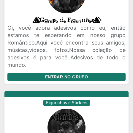
🔥⃟⃤𝐆gᵣᵤ𝐩ₒ 𝚍ₑ 𝐅ᵢgᵤᵣᵢ𝚗𝓱ₐ𝘴🔥⃟⃤
Oi, você adora adesivos como eu, então
estamos te esperando em nosso grupo
Romântico.Aqui você encontra seus amigos,
músicas,vídeos, fotos.Nossa coleção de
adesivos é para você..Adesivos de todo o
mundo.
ENTRAR NO GRUPO
Figurinhas e Stickers