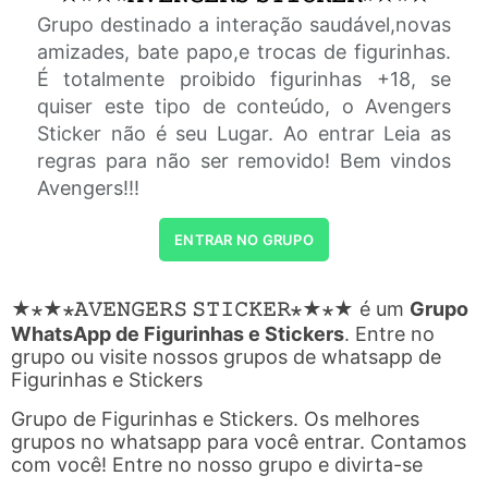
Grupo destinado a interação saudável,novas
amizades, bate papo,e trocas de figurinhas.
É totalmente proibido figurinhas +18, se
quiser este tipo de conteúdo, o Avengers
Sticker não é seu Lugar. Ao entrar Leia as
regras para não ser removido! Bem vindos
Avengers!!!
ENTRAR NO GRUPO
★⋆★⋆𝙰𝚅𝙴𝙽𝙶𝙴𝚁𝚂 𝚂𝚃𝙸𝙲𝙺𝙴𝚁⋆★⋆★
é um
Grupo
WhatsApp de Figurinhas e Stickers
. Entre no
grupo ou visite nossos grupos de whatsapp de
Figurinhas e Stickers
Grupo de Figurinhas e Stickers. Os melhores
grupos no whatsapp para você entrar. Contamos
com você! Entre no nosso grupo e divirta-se