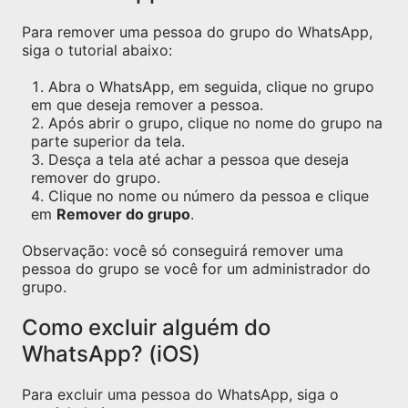
Para remover uma pessoa do grupo do WhatsApp,
siga o tutorial abaixo:
Abra o WhatsApp, em seguida, clique no grupo
em que deseja remover a pessoa.
Após abrir o grupo, clique no nome do grupo na
parte superior da tela.
Desça a tela até achar a pessoa que deseja
remover do grupo.
Clique no nome ou número da pessoa e clique
em
Remover do grupo
.
Observação: você só conseguirá remover uma
pessoa do grupo se você for um administrador do
grupo.
Como excluir alguém do
WhatsApp? (iOS)
Para excluir uma pessoa do WhatsApp, siga o