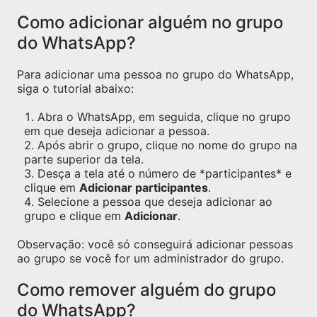
Como adicionar alguém no grupo
do WhatsApp?
Para adicionar uma pessoa no grupo do WhatsApp,
siga o tutorial abaixo:
Abra o WhatsApp, em seguida, clique no grupo
em que deseja adicionar a pessoa.
Após abrir o grupo, clique no nome do grupo na
parte superior da tela.
Desça a tela até o número de *participantes* e
clique em
Adicionar participantes
.
Selecione a pessoa que deseja adicionar ao
grupo e clique em
Adicionar
.
Observação: você só conseguirá adicionar pessoas
ao grupo se você for um administrador do grupo.
Como remover alguém do grupo
do WhatsApp?