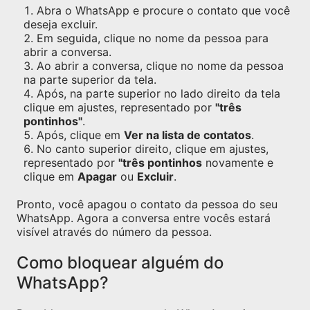
Abra o WhatsApp e procure o contato que você
deseja excluir.
Em seguida, clique no nome da pessoa para
abrir a conversa.
Ao abrir a conversa, clique no nome da pessoa
na parte superior da tela.
Após, na parte superior no lado direito da tela
clique em ajustes, representado por
"três
pontinhos"
.
Após, clique em
Ver na lista de contatos
.
No canto superior direito, clique em ajustes,
representado por
"três pontinhos
novamente e
clique em
Apagar
ou
Excluir
.
Pronto, você apagou o contato da pessoa do seu
WhatsApp. Agora a conversa entre vocês estará
visível através do número da pessoa.
Como bloquear alguém do
WhatsApp?