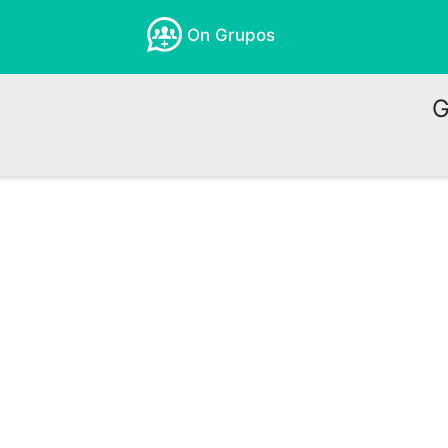
On Grupos
G