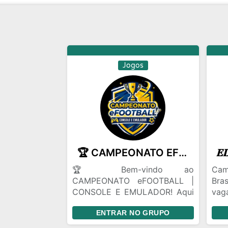
Jogos
🏆 CAMPEONATO EFOOTBALL | CONSOLE E EMULADOR
🏆 Bem-vindo ao
Cam
CAMPEONATO eFOOTBALL |
Bra
CONSOLE E EMULADOR! Aqui
vag
a competição é levada a sério
só e
ENTRAR NO GRUPO
🔥⚽ 🎮 Campeonatos
organizados 📅 Calendário