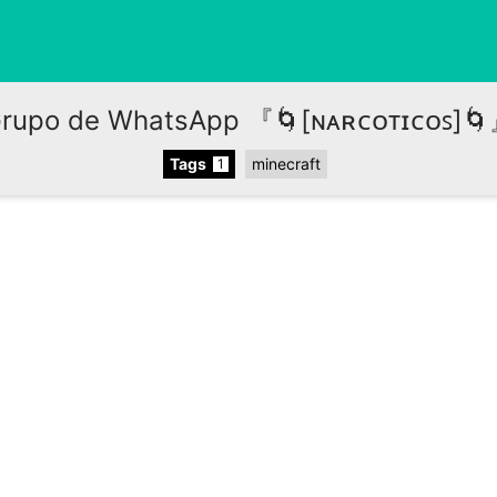
rupo de WhatsApp 『🌀[ɴᴀʀᴄᴏᴛɪᴄᴏꜱ]
Tags
minecraft
1