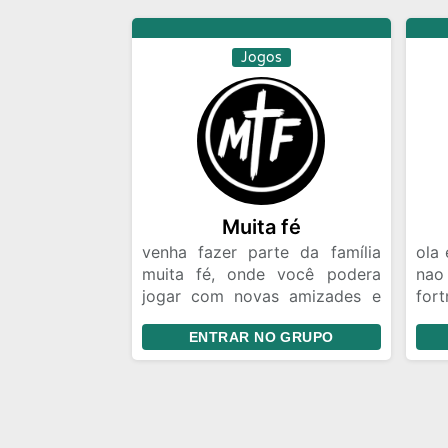
atualizado 🏟️ Brasileirão,
Libertadores, Copa do Brasil e
Jogos
muito mais 🌎 Console &
Emulador 🤝 Respeito entre os
participantes 📲 Divulgação de
lives, jogos e conteúdos da
comunidade Entre, monte seu
elenco e venha disputar contra
jogadores de todo o Brasil! 🚀
Muita fé
venha fazer parte da família
ola 
muita fé, onde você podera
nao
jogar com novas amizades e
for
poder subir patente com elas.
vamo
ENTRAR NO GRUPO