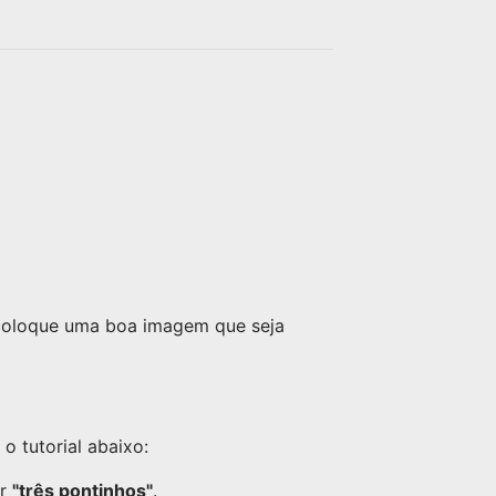
rola no grupo: ✔ Partidas em
squad, duo e criativas ✔
Resenhas e memes 🤣 ✔ Dicas,
desafios e trocas de
experiências ✔ Novas
amizades dentro e fora do
game ❤️ 🚫 Sem toxicidade, só
vibes positivas! 🎉 Chega mais,
pega teu loot e vem fazer
parte da nossa tropa! Amizade
é Victory Royale por aqui! 🏆💛
 coloque uma boa imagem que seja
 tutorial abaixo:
or
"três pontinhos"
.