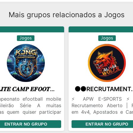
Mais grupos relacionados a Jogos
Jogos
Jogos
𝑬𝑳𝑰𝑻𝑬 𝑪𝑨𝑴𝑷 𝑬𝑭𝑶𝑶𝑻𝑩𝑨𝑳𝑳 ⚽👑
🟠⚫️RECRUT
peonato efootball mobile
⚡️ APW E-SPORTS ⚡️
sileirão Série A muitas
Recrutamento Aberto | 
as quem quiser participar
em 4v4, Apostados e Ca
ntrar proibidos links
🔹 Requisitos: Microfone
ENTRAR NO GRUPO
ENTRAR NO GRUPO
Lealdade e Visão de Jogo
Clima: Sem toxicidade. Aqu