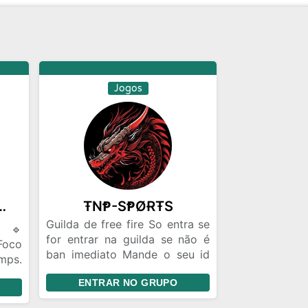
Jogos
AMENTO APW⚫️🟠
ŦNⱣ-SⱣØɌŦS
Guilda de free fire So entra se
 🔹
for entrar na guilda se não é
Foco
ban imediato Mande o seu id
mps.
no privado do ADM Sem pedir
 ON,
ENTRAR NO GRUPO
admin
. 🔹
i só