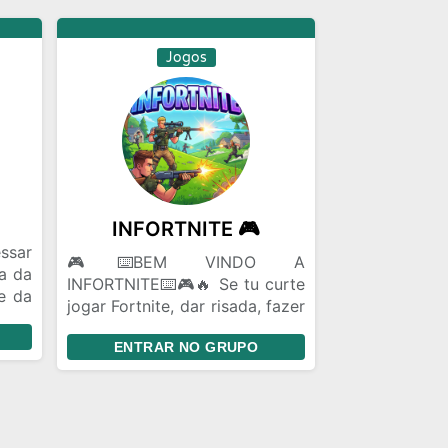
o ao
Jogos
INFORTNITE 🎮
ssar
🎮⌨️BEM VINDO A
a da
INFORTNITE⌨️🎮🔥 Se tu curte
e da
jogar Fortnite, dar risada, fazer
novo
novas amizades e trocar ideia,
e da
ENTRAR NO GRUPO
esse é o lugar certo! 🎮💬 Aqui
não importa se tu é pro player,
casual ou só entra pra zoar… o
importante é ser gente boa e
jogar em equipe 🤝✨ 🌟 O que