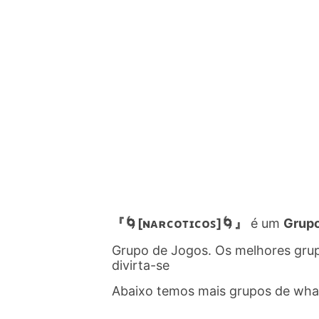
『🌀[ɴᴀʀᴄᴏᴛɪᴄᴏꜱ]🌀』
é um
Grup
Grupo de Jogos. Os melhores gru
divirta-se
Abaixo temos mais grupos de wh