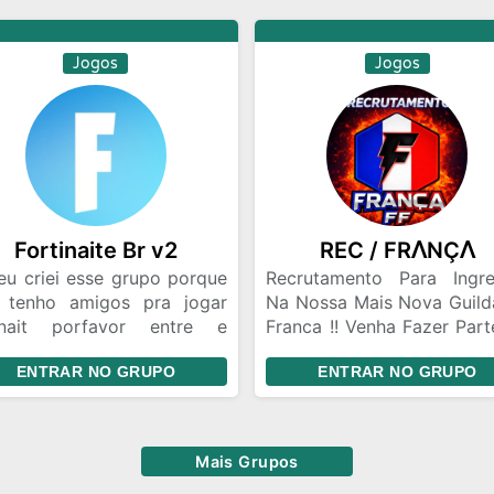
jogam os brabos! 📍 Rum
topo com a APW!
Jogos
Jogos
Fortinaite Br v2
REC / FRꓥNÇꓥ
eu criei esse grupo porque
Recrutamento Para Ingre
 tenho amigos pra jogar
Na Nossa Mais Nova Guild
tnait porfavor entre e
Franca !! Venha Fazer Part
s se divertir
Tropa e Seja o Mais 
ENTRAR NO GRUPO
ENTRAR NO GRUPO
Renomado Representant
Guilda !!
Mais Grupos