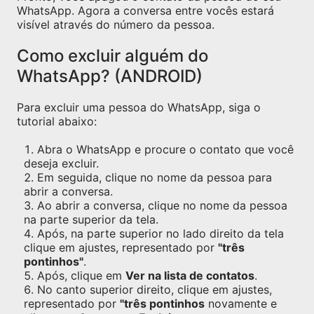
WhatsApp. Agora a conversa entre vocês estará
visível através do número da pessoa.
Como excluir alguém do
WhatsApp? (ANDROID)
Para excluir uma pessoa do WhatsApp, siga o
tutorial abaixo:
Abra o WhatsApp e procure o contato que você
deseja excluir.
Em seguida, clique no nome da pessoa para
abrir a conversa.
Ao abrir a conversa, clique no nome da pessoa
na parte superior da tela.
Após, na parte superior no lado direito da tela
clique em ajustes, representado por
"três
pontinhos"
.
Após, clique em
Ver na lista de contatos
.
No canto superior direito, clique em ajustes,
representado por
"três pontinhos
novamente e