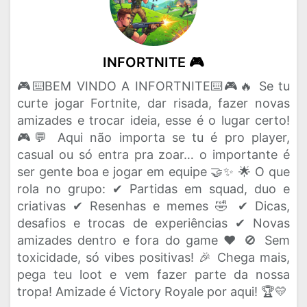
INFORTNITE 🎮
🎮⌨️BEM VINDO A INFORTNITE⌨️🎮🔥 Se tu
curte jogar Fortnite, dar risada, fazer novas
amizades e trocar ideia, esse é o lugar certo!
🎮💬 Aqui não importa se tu é pro player,
casual ou só entra pra zoar… o importante é
ser gente boa e jogar em equipe 🤝✨ 🌟 O que
rola no grupo: ✔ Partidas em squad, duo e
criativas ✔ Resenhas e memes 🤣 ✔ Dicas,
desafios e trocas de experiências ✔ Novas
amizades dentro e fora do game ❤️ 🚫 Sem
toxicidade, só vibes positivas! 🎉 Chega mais,
pega teu loot e vem fazer parte da nossa
tropa! Amizade é Victory Royale por aqui! 🏆💛