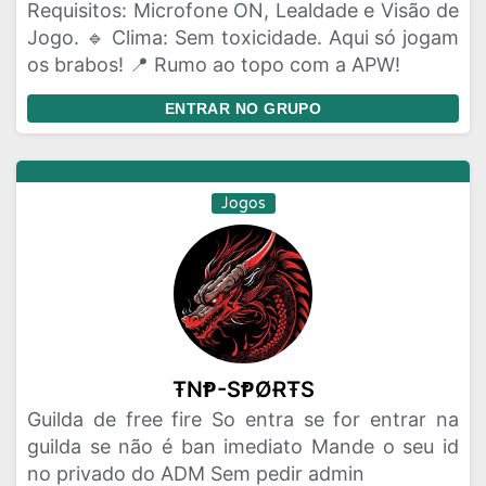
Requisitos: Microfone ON, Lealdade e Visão de
Jogo. 🔹 Clima: Sem toxicidade. Aqui só jogam
os brabos! 📍 Rumo ao topo com a APW!
ENTRAR NO GRUPO
Jogos
ŦNⱣ-SⱣØɌŦS
Guilda de free fire So entra se for entrar na
guilda se não é ban imediato Mande o seu id
no privado do ADM Sem pedir admin