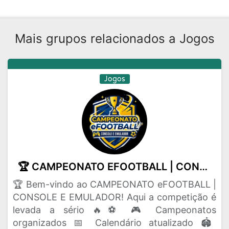
Mais grupos relacionados a Jogos
Jogos
🏆 CAMPEONATO EFOOTBALL | CONSOLE E EMULADOR
🏆 Bem-vindo ao CAMPEONATO eFOOTBALL |
CONSOLE E EMULADOR! Aqui a competição é
levada a sério 🔥⚽ 🎮 Campeonatos
organizados 📅 Calendário atualizado 🏟️