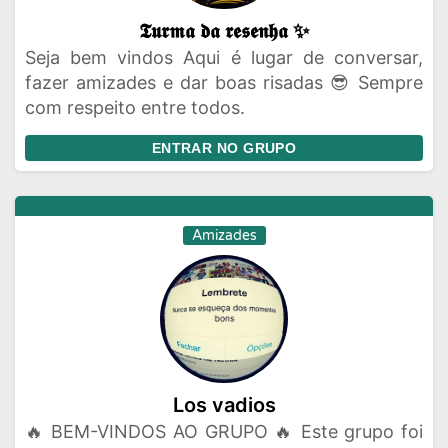
𝕿𝖚𝖗𝖒𝖆 𝖉𝖆 𝖗𝖊𝖘𝖊𝖓𝖍𝖆 ✨
Seja bem vindos Aqui é lugar de conversar,
fazer amizades e dar boas risadas 😎 Sempre
com respeito entre todos.
ENTRAR NO GRUPO
Amizades
Los vadios
🔥 BEM-VINDOS AO GRUPO 🔥 Este grupo foi