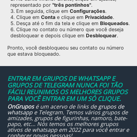
representado por
"três pontinhos"
.
Em seguida, clique em
Configurações
.
Clique em
Conta
e clique em
Privacidade
.
Desça até o fim da tela e clique em
Bloqueados
.
Clique no contato ou número que você deseja
desbloquear e depois clique em
Desbloquear
.
Pronto, você desbloqueou seu contato ou número
que estava bloqueado.
ENTRAR EM GRUPOS DE WHATSAPP E
GRUPOS DE TELEGRAM NUNCA FOI TÃO
FÁCIL! REUNIMOS OS MELHORES GRUPOS
PARA VOCÊ ENTRAR EM UM SÓ CLIQUE.
OnGrupos
é um acervo de links de
grupos de
whatsapp
e Telegram. Temos vários grupos de
amizades, grupos de figurinhas, namoro, bate-
papo, etc... Nós temos os melhores grupos
ativos de whatsapp em 2022 para você entrar e
conhecer novas pessoas!