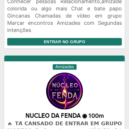
Conhecer pessoas Relacionamento,amizade
colorida ou algo mais Chat e bate papo
Gincanas Chamadas de vídeo em grupo
Marcar encontros Amizades com Segundas
intenções
ENTRAR NO GRUPO
Amizades
𝖭𝖴𝖢𝖫𝖤𝖮 𝖣𝖠 𝖥𝖤𝖭𝖣𝖠 ◉ 100m
🔥 𝗧𝗔́ 𝗖𝗔𝗡𝗦𝗔𝗗𝗢 𝗗𝗘 𝗘𝗡𝗧𝗥𝗔𝗥 𝗘𝗠 𝗚𝗥𝗨𝗣𝗢