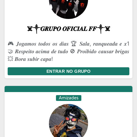
☠️༒𝑮𝑹𝑼𝑷𝑶 𝑶𝑭𝑰𝑪𝑰𝑨𝑳 𝑭𝑭༒☠️
🎮 𝑱𝒐𝒈𝒂𝒎𝒐𝒔 𝒕𝒐𝒅𝒐𝒔 𝒐𝒔 𝒅𝒊𝒂𝒔 🏆 𝑺𝒂𝒍𝒂, 𝒓𝒂𝒏𝒒𝒖𝒆𝒂𝒅𝒂 𝒆 𝒙1
🤝 𝑹𝒆𝒔𝒑𝒆𝒊𝒕𝒐 𝒂𝒄𝒊𝒎𝒂 𝒅𝒆 𝒕𝒖𝒅𝒐 🚫 𝑷𝒓𝒐𝒊𝒃𝒊𝒅𝒐 𝒄𝒂𝒖𝒔𝒂𝒓 𝒃𝒓𝒊𝒈𝒂𝒔
💥 𝑩𝒐𝒓𝒂 𝒔𝒖𝒃𝒊𝒓 𝒄𝒂𝒑𝒂!
ENTRAR NO GRUPO
Amizades