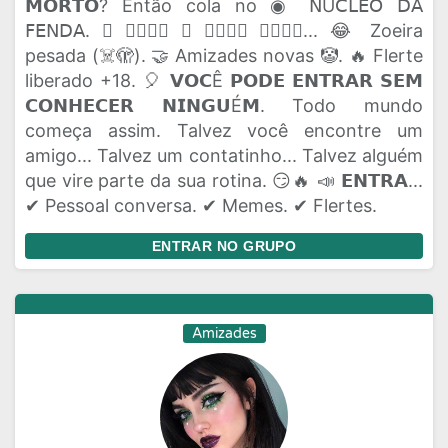
𝗠𝗢𝗥𝗧𝗢? Então cola no ◉ 𝖭Ú𝖢𝖫𝖤𝖮 𝖣𝖠
𝖥𝖤𝖭𝖣𝖠. 🫟 𝗔𝗤𝗨𝗜 𝗢 𝗣𝗔𝗣𝗢 𝗙𝗟𝗨𝗜... 😂 Zoeira
pesada (☠️🫣). 🤝 Amizades novas 🤡. 🔥 Flerte
liberado +18. 🎈 𝗩𝗢𝗖Ê 𝗣𝗢𝗗𝗘 𝗘𝗡𝗧𝗥𝗔𝗥 𝗦𝗘𝗠
𝗖𝗢𝗡𝗛𝗘𝗖𝗘𝗥 𝗡𝗜𝗡𝗚𝗨É𝗠. Todo mundo
começa assim. Talvez você encontre um
amigo... Talvez um contatinho... Talvez alguém
que vire parte da sua rotina. 😏🔥 📣 𝗘𝗡𝗧𝗥𝗔...
✔ Pessoal conversa. ✔ Memes. ✔ Flertes.
ENTRAR NO GRUPO
Amizades