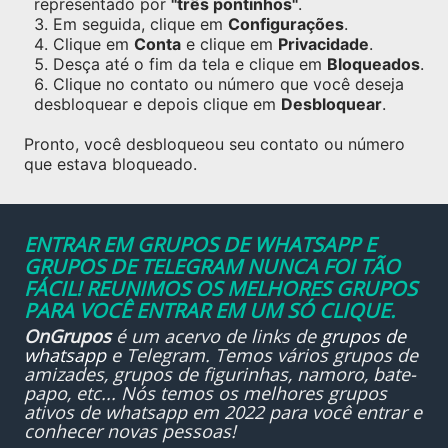
representado por
"três pontinhos"
.
Em seguida, clique em
Configurações
.
Clique em
Conta
e clique em
Privacidade
.
Desça até o fim da tela e clique em
Bloqueados
.
Clique no contato ou número que você deseja
desbloquear e depois clique em
Desbloquear
.
Pronto, você desbloqueou seu contato ou número
que estava bloqueado.
ENTRAR EM GRUPOS DE WHATSAPP E
GRUPOS DE TELEGRAM NUNCA FOI TÃO
FÁCIL! REUNIMOS OS MELHORES GRUPOS
PARA VOCÊ ENTRAR EM UM SÓ CLIQUE.
OnGrupos
é um acervo de links de
grupos de
whatsapp
e Telegram. Temos vários grupos de
amizades, grupos de figurinhas, namoro, bate-
papo, etc... Nós temos os melhores grupos
ativos de whatsapp em 2022 para você entrar e
conhecer novas pessoas!