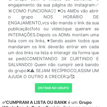
engajamento da sua página do instagram✅
🚨COMO FUNCIONA👇🏽 ◾️Os AMDs vão abrir
o grupo NOS HORÁRIO DE
ENGAJAMENTO,vcs vão manda o link da sua
publicação(foto ou vídeo)que queiram as
INTERAÇÕES.Depois os ADMs montam uma
lista com os links, ◾️Sendo assim todos que
mandaram os link deverão entrar em cada
um dos links na lista e interagir da forma que
se pedi(COMENTANDO 3X CURTINDO E
SALVANDO) Quem não cumprir será banido
do grupo❌⚠️ SEJAM RECÍPROCO,ASSIM UM
AJUDA O OUTRO A CRECER🤝🥰
ENTRAR NO GRUPO
✅CUMPRAM A LISTA OU BAN❌
é um
Grupo