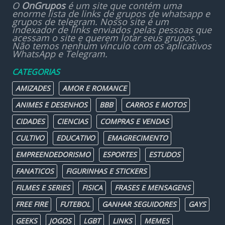
O
OnGrupos
é um site que contém uma
enorme lista de links de grupos de whatsapp e
grupos de telegram. Nosso site é um
indexador de links enviados pelas pessoas que
acessam o site e querem lotar seus grupos.
Não temos nenhum vínculo com os aplicativos
WhatsApp e Telegram.
CATEGORIAS
AMIZADES
AMOR E ROMANCE
ANIMES E DESENHOS
BBB
CARROS E MOTOS
CIDADES
CIENCIAS
COMPRAS E VENDAS
CULTIVO
EDUCATIVO
EMAGRECIMENTO
EMPREENDEDORISMO
ESPORTES
ESTUDOS
FANATICOS
FIGURINHAS E STICKERS
FILMES E SERIES
FISICA
FRASES E MENSAGENS
FREE FIRE
FUTEBOL
GANHAR SEGUIDORES
GAYS
GEEKS
JOGOS
LGBT
LINKS
MEMES