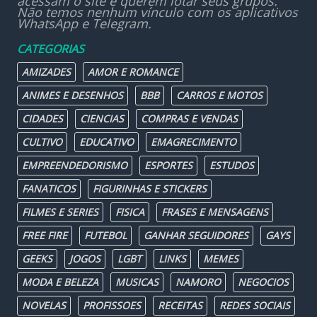
acessam o site e querem lotar seus grupos.
Não temos nenhum vínculo com os aplicativos
WhatsApp e Telegram.
CATEGORIAS
AMIZADES
AMOR E ROMANCE
ANIMES E DESENHOS
BBB
CARROS E MOTOS
CIDADES
CIENCIAS
COMPRAS E VENDAS
CULTIVO
EDUCATIVO
EMAGRECIMENTO
EMPREENDEDORISMO
ESPORTES
ESTUDOS
FANATICOS
FIGURINHAS E STICKERS
FILMES E SERIES
FISICA
FRASES E MENSAGENS
FREE FIRE
FUTEBOL
GANHAR SEGUIDORES
GAYS
GEEKS
JOGOS
LGBT
LINKS
MEMES
MODA E BELEZA
MUSICAS
NAMORO
NEGOCIOS
NOVELAS
PROFISSOES
RECEITAS
REDES SOCIAIS