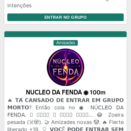
intenções
ENTRAR NO GRUPO
Amizades
𝖭𝖴𝖢𝖫𝖤𝖮 𝖣𝖠 𝖥𝖤𝖭𝖣𝖠 ◉ 100m
🔥 𝗧𝗔́ 𝗖𝗔𝗡𝗦𝗔𝗗𝗢 𝗗𝗘 𝗘𝗡𝗧𝗥𝗔𝗥 𝗘𝗠 𝗚𝗥𝗨𝗣𝗢
𝗠𝗢𝗥𝗧𝗢? Então cola no ◉ 𝖭Ú𝖢𝖫𝖤𝖮 𝖣𝖠
𝖥𝖤𝖭𝖣𝖠. 🫟 𝗔𝗤𝗨𝗜 𝗢 𝗣𝗔𝗣𝗢 𝗙𝗟𝗨𝗜... 😂 Zoeira
pesada (☠️🫣). 🤝 Amizades novas 🤡. 🔥 Flerte
liberado +18. 🎈 𝗩𝗢𝗖Ê 𝗣𝗢𝗗𝗘 𝗘𝗡𝗧𝗥𝗔𝗥 𝗦𝗘𝗠