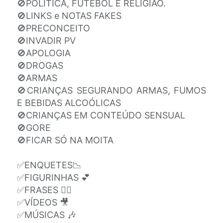
🚫POLITICA, FUTEBOL E RELIGIÃO.
🚫LINKS e NOTAS FAKES
🚫PRECONCEITO
🚫INVADIR PV
🚫APOLOGIA
🚫DROGAS
🚫ARMAS
🚫CRIANÇAS SEGURANDO ARMAS, FUMOS
E BEBIDAS ALCOÓLICAS
🚫CRIANÇAS EM CONTEÚDO SENSUAL
🚫GORE
🚫FICAR SÓ NA MOITA
✅ENQUETES📉
✅FIGURINHAS 💕
✅FRASES ✍🏽
✅VÍDEOS 🎥
✅MÚSICAS 🎶