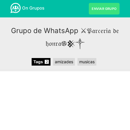
On Grupos
ENVIAR GRUPO
Grupo de WhatsApp ⚔️𝔓𝔞𝔯𝔠𝔢𝔯𝔦𝔞 𝔡𝔢
𝔥𝔬𝔫𝔯𝔞࿌𒆜༒
Tags
amizades
musicas
2