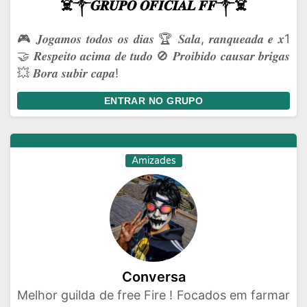
☠️༒𝑮𝑹𝑼𝑷𝑶 𝑶𝑭𝑰𝑪𝑰𝑨𝑳 𝑭𝑭༒☠️
🎮 𝑱𝒐𝒈𝒂𝒎𝒐𝒔 𝒕𝒐𝒅𝒐𝒔 𝒐𝒔 𝒅𝒊𝒂𝒔 🏆 𝑺𝒂𝒍𝒂, 𝒓𝒂𝒏𝒒𝒖𝒆𝒂𝒅𝒂 𝒆 𝒙1
🤝 𝑹𝒆𝒔𝒑𝒆𝒊𝒕𝒐 𝒂𝒄𝒊𝒎𝒂 𝒅𝒆 𝒕𝒖𝒅𝒐 🚫 𝑷𝒓𝒐𝒊𝒃𝒊𝒅𝒐 𝒄𝒂𝒖𝒔𝒂𝒓 𝒃𝒓𝒊𝒈𝒂𝒔
💥 𝑩𝒐𝒓𝒂 𝒔𝒖𝒃𝒊𝒓 𝒄𝒂𝒑𝒂!
ENTRAR NO GRUPO
Amizades
Conversa
Melhor guilda de free Fire ! Focados em farmar