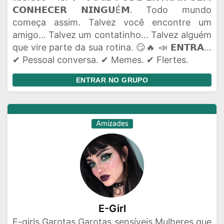
𝗖𝗢𝗡𝗛𝗘𝗖𝗘𝗥 𝗡𝗜𝗡𝗚𝗨É𝗠. Todo mundo
começa assim. Talvez você encontre um
amigo... Talvez um contatinho... Talvez alguém
que vire parte da sua rotina. 😏🔥 📣 𝗘𝗡𝗧𝗥𝗔...
✔ Pessoal conversa. ✔ Memes. ✔ Flertes.
ENTRAR NO GRUPO
Amizades
E-Girl
E-girls Garotas Garotas sensíveis Mulheres que