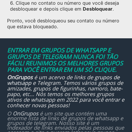
Clique no contato ou número que você deseja
desbloquear e depois clique em
Desbloquear
.
Pronto, você desbloqueou seu contato ou número
que estava bloqueado.
ENTRAR EM GRUPOS DE WHATSAPP E
GRUPOS DE TELEGRAM NUNCA FOI TÃO
FÁCIL! REUNIMOS OS MELHORES GRUPOS
PARA VOCÊ ENTRAR EM UM SÓ CLIQUE.
OnGrupos
é um acervo de links de
grupos de
whatsapp
e Telegram. Temos vários grupos de
amizades, grupos de figurinhas, namoro, bate-
papo, etc... Nós temos os melhores grupos
ativos de whatsapp em 2022 para você entrar e
conhecer novas pessoas!
O
OnGrupos
é um site que contém uma
enorme lista de links de grupos de whatsapp e
grupos de telegram. Nosso site é um
indexador de links enviados pelas pessoas que