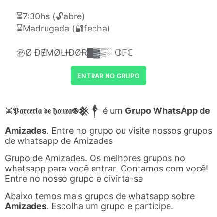
⏳7:30hs (🔓abre)
⌛Madrugada (🔐fecha)
㊗Ø ĐɆMØŁƗĐØɌ█▓▒░ 𝕆𝔽ℂ
ENTRAR NO GRUPO
⚔️𝔓𝔞𝔯𝔠𝔢𝔯𝔦𝔞 𝔡𝔢 𝔥𝔬𝔫𝔯𝔞࿌𒆜༒
é um
Grupo WhatsApp de
Amizades
. Entre no grupo ou visite nossos grupos
de whatsapp de Amizades
Grupo de Amizades. Os melhores grupos no
whatsapp para você entrar. Contamos com você!
Entre no nosso grupo e divirta-se
Abaixo temos mais grupos de whatsapp sobre
Amizades
. Escolha um grupo e participe.