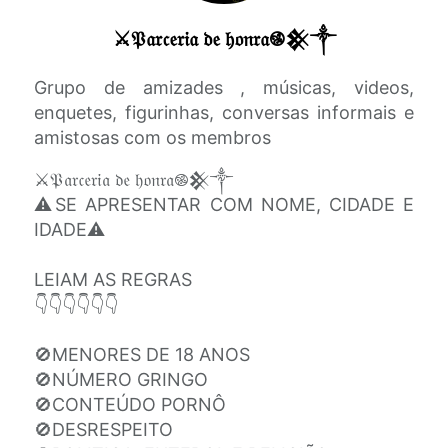
⚔️𝔓𝔞𝔯𝔠𝔢𝔯𝔦𝔞 𝔡𝔢 𝔥𝔬𝔫𝔯𝔞࿌𒆜༒
Grupo de amizades , músicas, videos,
enquetes, figurinhas, conversas informais e
amistosas com os membros
⚔️𝔓𝔞𝔯𝔠𝔢𝔯𝔦𝔞 𝔡𝔢 𝔥𝔬𝔫𝔯𝔞࿌𒆜༒
⚠️SE APRESENTAR COM NOME, CIDADE E
IDADE⚠️
LEIAM AS REGRAS
👇👇👇👇👇👇
🚫MENORES DE 18 ANOS
🚫NÚMERO GRINGO
🚫CONTEÚDO PORNÔ
🚫DESRESPEITO