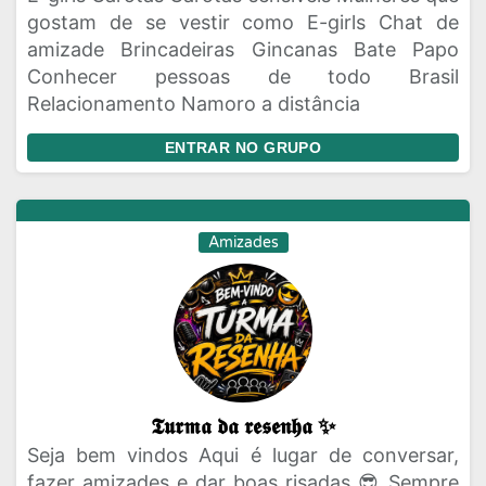
gostam de se vestir como E-girls Chat de
amizade Brincadeiras Gincanas Bate Papo
Conhecer pessoas de todo Brasil
Relacionamento Namoro a distância
ENTRAR NO GRUPO
Amizades
𝕿𝖚𝖗𝖒𝖆 𝖉𝖆 𝖗𝖊𝖘𝖊𝖓𝖍𝖆 ✨
Seja bem vindos Aqui é lugar de conversar,
fazer amizades e dar boas risadas 😎 Sempre