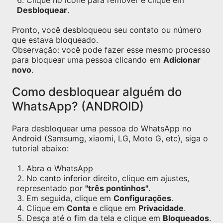
Clique no ícone para remover e clique em
Desbloquear
.
Pronto, você desbloqueou seu contato ou número
que estava bloqueado.
Observação: você pode fazer esse mesmo processo
para bloquear uma pessoa clicando em
Adicionar
novo
.
Como desbloquear alguém do
WhatsApp? (ANDROID)
Para desbloquear uma pessoa do WhatsApp no
Android (Samsumg, xiaomi, LG, Moto G, etc), siga o
tutorial abaixo:
Abra o WhatsApp
No canto inferior direito, clique em ajustes,
representado por
"três pontinhos"
.
Em seguida, clique em
Configurações
.
Clique em
Conta
e clique em
Privacidade
.
Desça até o fim da tela e clique em
Bloqueados
.