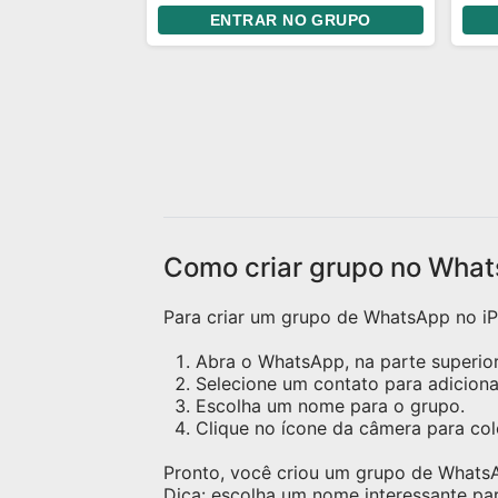
ENTRAR NO GRUPO
ideias e se divertir. 📌
lug
Divulgação de Instagram: Você
quem
pode divulgar seu Instagram e
mes
fazer amigos de story. Porém,
gar
evite ficar enviando seu perfil
aco
toda hora. Mande seu @ uma
send
vez e quem tiver interesse
pode seguir. Se alguém te
seguir, o ideal é retribuir o
follow. 🎉 Aproveite a resenha
Como criar grupo no What
e faça novas amizades!
Para criar um grupo de WhatsApp no iPh
Abra o WhatsApp, na parte superior 
Selecione um contato para adicion
Escolha um nome para o grupo.
Clique no ícone da câmera para c
Pronto, você criou um grupo de Whats
Dica: escolha um nome interessante pa