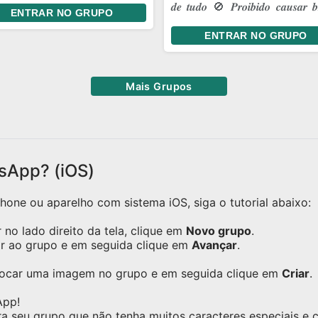
𝒅𝒆 𝒕𝒖𝒅𝒐 🚫 𝑷𝒓𝒐𝒊𝒃𝒊𝒅𝒐 𝒄𝒂𝒖𝒔𝒂𝒓 𝒃𝒓
ENTRAR NO GRUPO
ar onde a gente pode ser
💥 𝑩𝒐𝒓𝒂 𝒔𝒖𝒃𝒊𝒓 𝒄𝒂𝒑𝒂!
 a gente é, dar risada das
ENTRAR NO GRUPO
mas coisas de sempre e
antir que, aconteça o que
ntecer, a gente continue
Mais Grupos
o essa turma unida.
sApp? (iOS)
one ou aparelho com sistema iOS, siga o tutorial abaixo:
no lado direito da tela, clique em
Novo grupo
.
ar ao grupo e em seguida clique em
Avançar
.
olocar uma imagem no grupo e em seguida clique em
Criar
.
App!
ra seu grupo que não tenha muitos caracteres especiais e