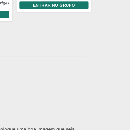
𝒊𝒈𝒂𝒔
ENTRAR NO GRUPO
limite 🔫🥷🏿🐺
 coloque uma boa imagem que seja