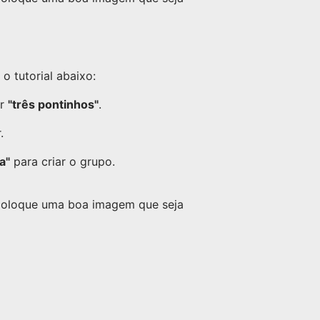
 tutorial abaixo:
or
"três pontinhos"
.
.
a"
para criar o grupo.
 coloque uma boa imagem que seja