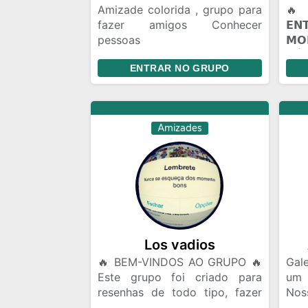
Amizade colorida , grupo para
🔥 
fazer amigos Conhecer
𝗘
pessoas
𝗠
Relacionamento,amizade
𝖭Ú𝖢
ENTRAR NO GRUPO
colorida ou algo mais Chat e
𝗣𝗔
bate papo Gincanas Chamadas
(☠️
de vídeo em grupo Marcar
🔥 
encontros Amizades com
𝗩𝗢
Amizades
Segundas intenções
𝗖𝗢
mun
voc
Talv
alg
roti
Pes
Fler
Los vadios
🔥 BEM-VINDOS AO GRUPO 🔥
Gale
Este grupo foi criado para
um
resenhas de todo tipo, fazer
Nos
amizades, conversar, trocar
da 