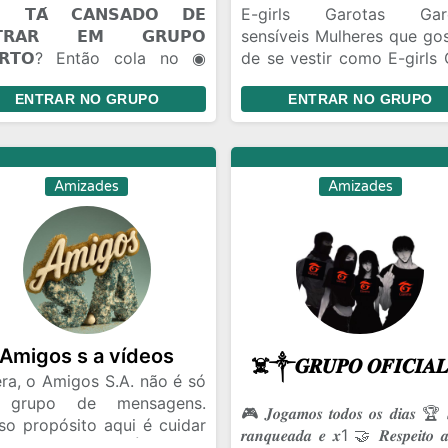
𝗧𝗔́ 𝗖𝗔𝗡𝗦𝗔𝗗𝗢 𝗗𝗘
E-girls Garotas Gar
𝗧𝗥𝗔𝗥 𝗘𝗠 𝗚𝗥𝗨𝗣𝗢
sensíveis Mulheres que go
𝗥𝗧𝗢? Então cola no ◉
de se vestir como E-girls 
𝖫𝖤𝖮 𝖣𝖠 𝖥𝖤𝖭𝖣𝖠. 🫟 𝗔𝗤𝗨𝗜 𝗢
de amizade Brincade
ENTRAR NO GRUPO
ENTRAR NO GRUPO
𝗢 𝗙𝗟𝗨𝗜... 😂 Zoeira pesada
Gincanas Bate Papo Conh
🫣). 🤝 Amizades novas 🤡.
pessoas de todo Bra
Flerte liberado +18. 🎈
Relacionamento Namo
𝗖Ê 𝗣𝗢𝗗𝗘 𝗘𝗡𝗧𝗥𝗔𝗥 𝗦𝗘𝗠
distância
Amizades
Amizades
𝗡𝗛𝗘𝗖𝗘𝗥 𝗡𝗜𝗡𝗚𝗨É𝗠. Todo
do começa assim. Talvez
ê encontre um amigo...
ez um contatinho... Talvez
uém que vire parte da sua
na. 😏🔥 📣 𝗘𝗡𝗧𝗥𝗔... ✔
soal conversa. ✔ Memes. ✔
tes.
Amigos s a vídeos
ra, o Amigos S.A. não é só
 grupo de mensagens.
🎮 𝑱𝒐𝒈𝒂𝒎𝒐𝒔 𝒕𝒐𝒅𝒐𝒔 𝒐𝒔 𝒅𝒊𝒂𝒔 🏆 
so propósito aqui é cuidar
𝒓𝒂𝒏𝒒𝒖𝒆𝒂𝒅𝒂 𝒆 𝒙1 🤝 𝑹𝒆𝒔𝒑𝒆𝒊𝒕𝒐 𝒂
nossa amizade. É ter um