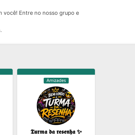
 você! Entre no nosso grupo e
.
Amizades
𝕿𝖚𝖗𝖒𝖆 𝖉𝖆 𝖗𝖊𝖘𝖊𝖓𝖍𝖆 ✨