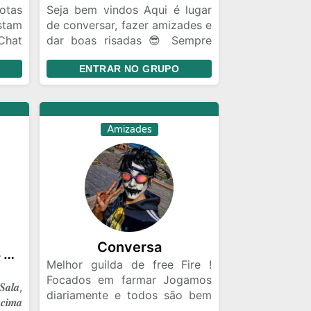
otas
Seja bem vindos Aqui é lugar
stam
de conversar, fazer amizades e
Chat
dar boas risadas 😎 Sempre
iras
com respeito entre todos.
ENTRAR NO GRUPO
ecer
sil
ro a
Amizades
Conversa
☠️༒𝑮𝑹𝑼𝑷𝑶 𝑶𝑭𝑰𝑪𝑰𝑨𝑳 𝑭𝑭༒☠️
Melhor guilda de free Fire !
Focados em farmar Jogamos
𝒂𝒍𝒂,
diariamente e todos são bem
𝒄𝒊𝒎𝒂
vindos Respeitamos o teu