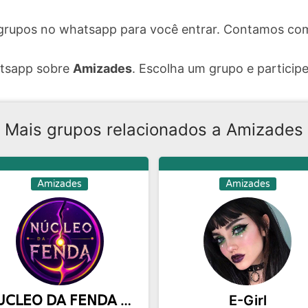
grupos no whatsapp para você entrar. Contamos com
atsapp sobre
Amizades
. Escolha um grupo e participe
Mais grupos relacionados a Amizades
Amizades
Amizades
𝖭𝖴𝖢𝖫𝖤𝖮 𝖣𝖠 𝖥𝖤𝖭𝖣𝖠 ◉ 100m
E-Girl