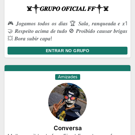
☠️༒𝑮𝑹𝑼𝑷𝑶 𝑶𝑭𝑰𝑪𝑰𝑨𝑳 𝑭𝑭༒☠️
🎮 𝑱𝒐𝒈𝒂𝒎𝒐𝒔 𝒕𝒐𝒅𝒐𝒔 𝒐𝒔 𝒅𝒊𝒂𝒔 🏆 𝑺𝒂𝒍𝒂, 𝒓𝒂𝒏𝒒𝒖𝒆𝒂𝒅𝒂 𝒆 𝒙1
🤝 𝑹𝒆𝒔𝒑𝒆𝒊𝒕𝒐 𝒂𝒄𝒊𝒎𝒂 𝒅𝒆 𝒕𝒖𝒅𝒐 🚫 𝑷𝒓𝒐𝒊𝒃𝒊𝒅𝒐 𝒄𝒂𝒖𝒔𝒂𝒓 𝒃𝒓𝒊𝒈𝒂𝒔
💥 𝑩𝒐𝒓𝒂 𝒔𝒖𝒃𝒊𝒓 𝒄𝒂𝒑𝒂!
ENTRAR NO GRUPO
Amizades
Conversa