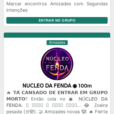
Marcar encontros Amizades com Segundas
intenções
ENTRAR NO GRUPO
Amizades
𝖭𝖴𝖢𝖫𝖤𝖮 𝖣𝖠 𝖥𝖤𝖭𝖣𝖠 ◉ 100m
🔥 𝗧𝗔́ 𝗖𝗔𝗡𝗦𝗔𝗗𝗢 𝗗𝗘 𝗘𝗡𝗧𝗥𝗔𝗥 𝗘𝗠 𝗚𝗥𝗨𝗣𝗢
𝗠𝗢𝗥𝗧𝗢? Então cola no ◉ 𝖭Ú𝖢𝖫𝖤𝖮 𝖣𝖠
𝖥𝖤𝖭𝖣𝖠. 🫟 𝗔𝗤𝗨𝗜 𝗢 𝗣𝗔𝗣𝗢 𝗙𝗟𝗨𝗜... 😂 Zoeira
pesada (☠️🫣). 🤝 Amizades novas 🤡. 🔥 Flerte