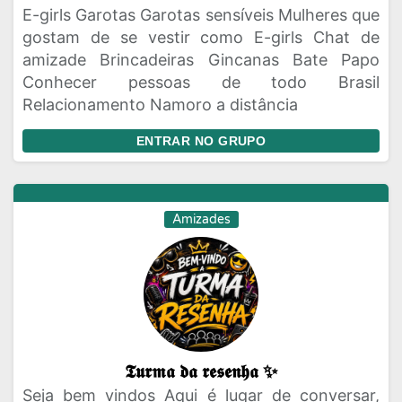
E-girls Garotas Garotas sensíveis Mulheres que
gostam de se vestir como E-girls Chat de
amizade Brincadeiras Gincanas Bate Papo
Conhecer pessoas de todo Brasil
Relacionamento Namoro a distância
ENTRAR NO GRUPO
Amizades
𝕿𝖚𝖗𝖒𝖆 𝖉𝖆 𝖗𝖊𝖘𝖊𝖓𝖍𝖆 ✨
Seja bem vindos Aqui é lugar de conversar,