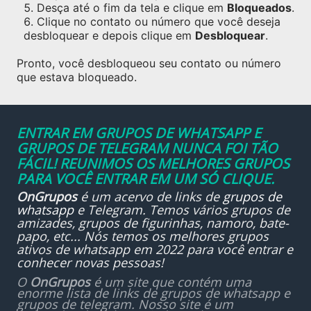
Desça até o fim da tela e clique em
Bloqueados
.
Clique no contato ou número que você deseja
desbloquear e depois clique em
Desbloquear
.
Pronto, você desbloqueou seu contato ou número
que estava bloqueado.
ENTRAR EM GRUPOS DE WHATSAPP E
GRUPOS DE TELEGRAM NUNCA FOI TÃO
FÁCIL! REUNIMOS OS MELHORES GRUPOS
PARA VOCÊ ENTRAR EM UM SÓ CLIQUE.
OnGrupos
é um acervo de links de
grupos de
whatsapp
e Telegram. Temos vários grupos de
amizades, grupos de figurinhas, namoro, bate-
papo, etc... Nós temos os melhores grupos
ativos de whatsapp em 2022 para você entrar e
conhecer novas pessoas!
O
OnGrupos
é um site que contém uma
enorme lista de links de grupos de whatsapp e
grupos de telegram. Nosso site é um