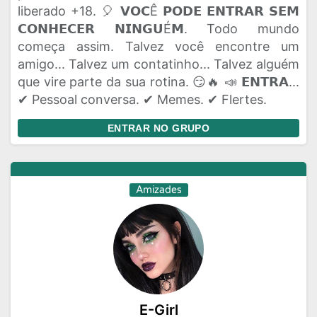
liberado +18. 🎈 𝗩𝗢𝗖Ê 𝗣𝗢𝗗𝗘 𝗘𝗡𝗧𝗥𝗔𝗥 𝗦𝗘𝗠
𝗖𝗢𝗡𝗛𝗘𝗖𝗘𝗥 𝗡𝗜𝗡𝗚𝗨É𝗠. Todo mundo
começa assim. Talvez você encontre um
amigo... Talvez um contatinho... Talvez alguém
que vire parte da sua rotina. 😏🔥 📣 𝗘𝗡𝗧𝗥𝗔...
✔ Pessoal conversa. ✔ Memes. ✔ Flertes.
ENTRAR NO GRUPO
Amizades
E-Girl