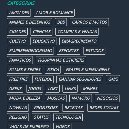
CATEGORIAS
AMIZADES
AMOR E ROMANCE
ANIMES E DESENHOS
BBB
CARROS E MOTOS
CIDADES
CIENCIAS
COMPRAS E VENDAS
CULTIVO
EDUCATIVO
EMAGRECIMENTO
EMPREENDEDORISMO
ESPORTES
ESTUDOS
FANATICOS
FIGURINHAS E STICKERS
FILMES E SERIES
FISICA
FRASES E MENSAGENS
FREE FIRE
FUTEBOL
GANHAR SEGUIDORES
GAYS
GEEKS
JOGOS
LGBT
LINKS
MEMES
MODA E BELEZA
MUSICAS
NAMORO
NEGOCIOS
NOVELAS
PROFISSOES
RECEITAS
REDES SOCIAIS
RELIGIAO
STATUS
TECNOLOGIA
VAGAS DE EMPREGO
VIDEOS