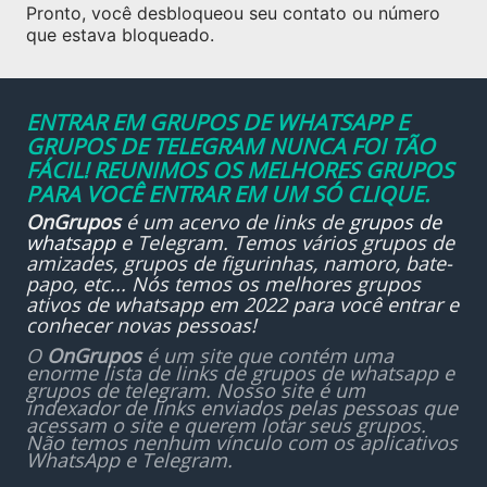
Pronto, você desbloqueou seu contato ou número
que estava bloqueado.
ENTRAR EM GRUPOS DE WHATSAPP E
GRUPOS DE TELEGRAM NUNCA FOI TÃO
FÁCIL! REUNIMOS OS MELHORES GRUPOS
PARA VOCÊ ENTRAR EM UM SÓ CLIQUE.
OnGrupos
é um acervo de links de
grupos de
whatsapp
e Telegram. Temos vários grupos de
amizades, grupos de figurinhas, namoro, bate-
papo, etc... Nós temos os melhores grupos
ativos de whatsapp em 2022 para você entrar e
conhecer novas pessoas!
O
OnGrupos
é um site que contém uma
enorme lista de links de grupos de whatsapp e
grupos de telegram. Nosso site é um
indexador de links enviados pelas pessoas que
acessam o site e querem lotar seus grupos.
Não temos nenhum vínculo com os aplicativos
WhatsApp e Telegram.