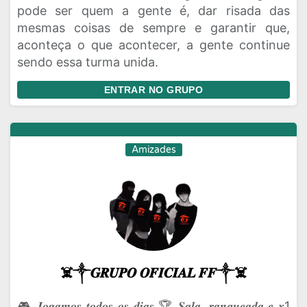
pode ser quem a gente é, dar risada das
mesmas coisas de sempre e garantir que,
aconteça o que acontecer, a gente continue
sendo essa turma unida.
ENTRAR NO GRUPO
Amizades
☠️༒𝑮𝑹𝑼𝑷𝑶 𝑶𝑭𝑰𝑪𝑰𝑨𝑳 𝑭𝑭༒☠️
🎮 𝑱𝒐𝒈𝒂𝒎𝒐𝒔 𝒕𝒐𝒅𝒐𝒔 𝒐𝒔 𝒅𝒊𝒂𝒔 🏆 𝑺𝒂𝒍𝒂, 𝒓𝒂𝒏𝒒𝒖𝒆𝒂𝒅𝒂 𝒆 𝒙1