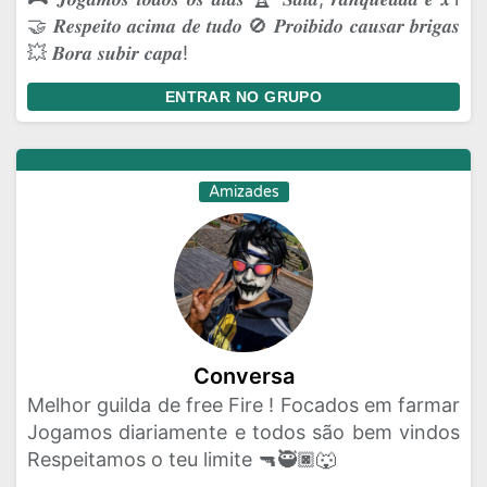
🤝 𝑹𝒆𝒔𝒑𝒆𝒊𝒕𝒐 𝒂𝒄𝒊𝒎𝒂 𝒅𝒆 𝒕𝒖𝒅𝒐 🚫 𝑷𝒓𝒐𝒊𝒃𝒊𝒅𝒐 𝒄𝒂𝒖𝒔𝒂𝒓 𝒃𝒓𝒊𝒈𝒂𝒔
💥 𝑩𝒐𝒓𝒂 𝒔𝒖𝒃𝒊𝒓 𝒄𝒂𝒑𝒂!
ENTRAR NO GRUPO
Amizades
Conversa
Melhor guilda de free Fire ! Focados em farmar
Jogamos diariamente e todos são bem vindos
Respeitamos o teu limite 🔫🥷🏿🐺