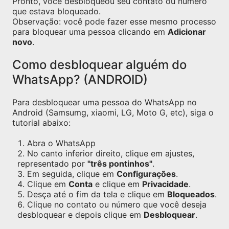
Pronto, você desbloqueou seu contato ou número
que estava bloqueado.
Observação: você pode fazer esse mesmo processo
para bloquear uma pessoa clicando em
Adicionar
novo
.
Como desbloquear alguém do
WhatsApp? (ANDROID)
Para desbloquear uma pessoa do WhatsApp no
Android (Samsumg, xiaomi, LG, Moto G, etc), siga o
tutorial abaixo:
Abra o WhatsApp
No canto inferior direito, clique em ajustes,
representado por
"três pontinhos"
.
Em seguida, clique em
Configurações
.
Clique em
Conta
e clique em
Privacidade
.
Desça até o fim da tela e clique em
Bloqueados
.
Clique no contato ou número que você deseja
desbloquear e depois clique em
Desbloquear
.