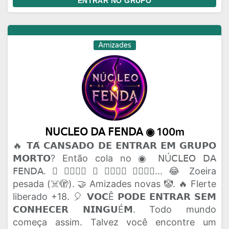
ENTRAR NO GRUPO
Amizades
𝖭𝖴𝖢𝖫𝖤𝖮 𝖣𝖠 𝖥𝖤𝖭𝖣𝖠 ◉ 100m
🔥 𝗧𝗔́ 𝗖𝗔𝗡𝗦𝗔𝗗𝗢 𝗗𝗘 𝗘𝗡𝗧𝗥𝗔𝗥 𝗘𝗠 𝗚𝗥𝗨𝗣𝗢
𝗠𝗢𝗥𝗧𝗢? Então cola no ◉ 𝖭Ú𝖢𝖫𝖤𝖮 𝖣𝖠
𝖥𝖤𝖭𝖣𝖠. 🫟 𝗔𝗤𝗨𝗜 𝗢 𝗣𝗔𝗣𝗢 𝗙𝗟𝗨𝗜... 😂 Zoeira
pesada (☠️🫣). 🤝 Amizades novas 🤡. 🔥 Flerte
liberado +18. 🎈 𝗩𝗢𝗖Ê 𝗣𝗢𝗗𝗘 𝗘𝗡𝗧𝗥𝗔𝗥 𝗦𝗘𝗠
𝗖𝗢𝗡𝗛𝗘𝗖𝗘𝗥 𝗡𝗜𝗡𝗚𝗨É𝗠. Todo mundo
começa assim. Talvez você encontre um