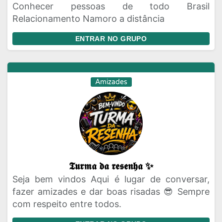
Conhecer pessoas de todo Brasil
Relacionamento Namoro a distância
ENTRAR NO GRUPO
Amizades
𝕿𝖚𝖗𝖒𝖆 𝖉𝖆 𝖗𝖊𝖘𝖊𝖓𝖍𝖆 ✨
Seja bem vindos Aqui é lugar de conversar,
fazer amizades e dar boas risadas 😎 Sempre
com respeito entre todos.