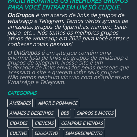
FÁCIL! REUNIMOS OS MELHORES GRUPOS
PARA VOCÊ ENTRAR EM UM SÓ CLIQUE.
OnGrupos
é um acervo de links de
grupos de
whatsapp
e Telegram. Temos vários grupos de
amizades, grupos de figurinhas, namoro, bate-
papo, etc... Nós temos os melhores grupos
ativos de whatsapp em 2022 para você entrar e
conhecer novas pessoas!
O
OnGrupos
é um site que contém uma
enorme lista de links de grupos de whatsapp e
grupos de telegram. Nosso site é um
indexador de links enviados pelas pessoas que
acessam o site e querem lotar seus grupos.
Não temos nenhum vínculo com os aplicativos
WhatsApp e Telegram.
CATEGORIAS
AMIZADES
AMOR E ROMANCE
ANIMES E DESENHOS
BBB
CARROS E MOTOS
CIDADES
CIENCIAS
COMPRAS E VENDAS
CULTIVO
EDUCATIVO
EMAGRECIMENTO