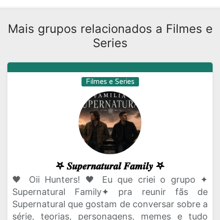
Mais grupos relacionados a Filmes e
Series
Filmes e Series
𖤐 𝑺𝒖𝒑𝒆𝒓𝒏𝒂𝒕𝒖𝒓𝒂𝒍 𝑭𝒂𝒎𝒊𝒍𝒚 𖤐
🖤 Oii Hunters! 🖤 Eu que criei o grupo ✦
Supernatural Family✦ pra reunir fãs de
Supernatural que gostam de conversar sobre a
série, teorias, personagens, memes e tudo