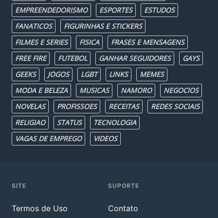
EMPREENDEDORISMO
ESPORTES
ESTUDOS
FANATICOS
FIGURINHAS E STICKERS
FILMES E SERIES
FISICA
FRASES E MENSAGENS
FREE FIRE
FUTEBOL
GANHAR SEGUIDORES
GAYS
GEEKS
JOGOS
LGBT
LINKS
MEMES
MODA E BELEZA
MUSICAS
NAMORO
NEGOCIOS
NOVELAS
PROFISSOES
RECEITAS
REDES SOCIAIS
RELIGIAO
STATUS
TECNOLOGIA
VAGAS DE EMPREGO
VIDEOS
SITE
SUPORTE
Termos de Uso
Contato