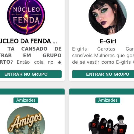
𝖭𝖴𝖢𝖫𝖤𝖮 𝖣𝖠 𝖥𝖤𝖭𝖣𝖠 ◉ 100m
E-Girl
𝗧𝗔́ 𝗖𝗔𝗡𝗦𝗔𝗗𝗢 𝗗𝗘
E-girls Garotas Gar
𝗧𝗥𝗔𝗥 𝗘𝗠 𝗚𝗥𝗨𝗣𝗢
sensíveis Mulheres que go
𝗥𝗧𝗢? Então cola no ◉
de se vestir como E-girls 
𝖫𝖤𝖮 𝖣𝖠 𝖥𝖤𝖭𝖣𝖠. 🫟 𝗔𝗤𝗨𝗜 𝗢
de amizade Brincade
ENTRAR NO GRUPO
ENTRAR NO GRUPO
𝗢 𝗙𝗟𝗨𝗜... 😂 Zoeira pesada
Gincanas Bate Papo Conh
🫣). 🤝 Amizades novas 🤡.
pessoas de todo Bra
Flerte liberado +18. 🎈
Relacionamento Namo
𝗖Ê 𝗣𝗢𝗗𝗘 𝗘𝗡𝗧𝗥𝗔𝗥 𝗦𝗘𝗠
distância
Amizades
Amizades
𝗡𝗛𝗘𝗖𝗘𝗥 𝗡𝗜𝗡𝗚𝗨É𝗠. Todo
do começa assim. Talvez
ê encontre um amigo...
ez um contatinho... Talvez
uém que vire parte da sua