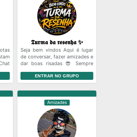
𝕿𝖚𝖗𝖒𝖆 𝖉𝖆 𝖗𝖊𝖘𝖊𝖓𝖍𝖆 ✨
otas
Seja bem vindos Aqui é lugar
stam
de conversar, fazer amizades e
Chat
dar boas risadas 😎 Sempre
iras
com respeito entre todos.
ENTRAR NO GRUPO
ecer
sil
ro a
Amizades