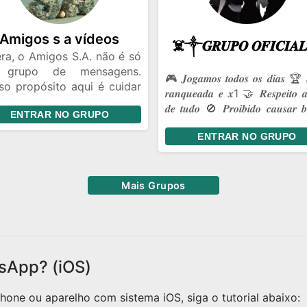
na. 😏🔥 📣 𝗘𝗡𝗧𝗥𝗔... ✔
soal conversa. ✔ Memes. ✔
tes.
Amigos s a vídeos
ra, o Amigos S.A. não é só
 grupo de mensagens.
🎮 𝑱𝒐𝒈𝒂𝒎𝒐𝒔 𝒕𝒐𝒅𝒐𝒔 𝒐𝒔 𝒅𝒊𝒂𝒔 🏆 
so propósito aqui é cuidar
𝒓𝒂𝒏𝒒𝒖𝒆𝒂𝒅𝒂 𝒆 𝒙1 🤝 𝑹𝒆𝒔𝒑𝒆𝒊𝒕𝒐 𝒂
nossa amizade. É ter um
𝒅𝒆 𝒕𝒖𝒅𝒐 🚫 𝑷𝒓𝒐𝒊𝒃𝒊𝒅𝒐 𝒄𝒂𝒖𝒔𝒂𝒓 𝒃𝒓
ENTRAR NO GRUPO
ar onde a gente pode ser
💥 𝑩𝒐𝒓𝒂 𝒔𝒖𝒃𝒊𝒓 𝒄𝒂𝒑𝒂!
 a gente é, dar risada das
ENTRAR NO GRUPO
mas coisas de sempre e
antir que, aconteça o que
ntecer, a gente continue
Mais Grupos
o essa turma unida.
sApp? (iOS)
one ou aparelho com sistema iOS, siga o tutorial abaixo: