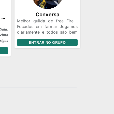
Conversa
☠️༒𝑮𝑹𝑼𝑷𝑶 𝑶𝑭𝑰𝑪𝑰𝑨𝑳 𝑭𝑭༒☠️
Melhor guilda de free Fire !
Focados em farmar Jogamos
𝒂𝒍𝒂,
diariamente e todos são bem
𝒄𝒊𝒎𝒂
vindos Respeitamos o teu
𝒊𝒈𝒂𝒔
ENTRAR NO GRUPO
limite 🔫🥷🏿🐺