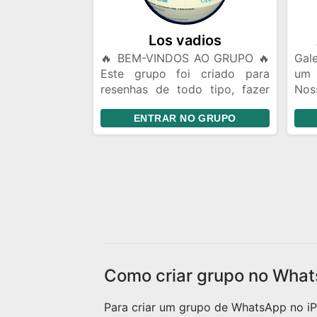
roti
Pes
Fler
Los vadios
🔥 BEM-VINDOS AO GRUPO 🔥
Gale
Este grupo foi criado para
um
resenhas de todo tipo, fazer
Nos
amizades, conversar, trocar
da 
ENTRAR NO GRUPO
ideias e se divertir. 📌
lug
Divulgação de Instagram: Você
quem
pode divulgar seu Instagram e
mes
fazer amigos de story. Porém,
gar
evite ficar enviando seu perfil
aco
toda hora. Mande seu @ uma
send
vez e quem tiver interesse
pode seguir. Se alguém te
seguir, o ideal é retribuir o
follow. 🎉 Aproveite a resenha
Como criar grupo no What
e faça novas amizades!
Para criar um grupo de WhatsApp no iPh