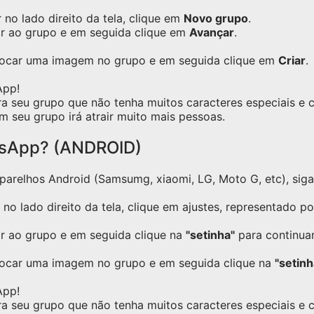
no lado direito da tela, clique em
Novo grupo
.
ar ao grupo e em seguida clique em
Avançar
.
olocar uma imagem no grupo e em seguida clique em
Criar
.
App!
ra seu grupo que não tenha muitos caracteres especiais e
m seu grupo irá atrair muito mais pessoas.
tsApp? (ANDROID)
relhos Android (Samsumg, xiaomi, LG, Moto G, etc), siga o
no lado direito da tela, clique em ajustes, representado p
ar ao grupo e em seguida clique na
"setinha"
para continuar
locar uma imagem no grupo e em seguida clique na
"setinh
App!
ra seu grupo que não tenha muitos caracteres especiais e