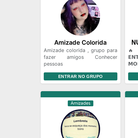
Amizade Colorida
Amizade colorida , grupo para
🔥 
fazer amigos Conhecer
𝗘
pessoas
𝗠
Relacionamento,amizade
𝖭Ú𝖢
ENTRAR NO GRUPO
colorida ou algo mais Chat e
𝗣𝗔
bate papo Gincanas Chamadas
(☠️
de vídeo em grupo Marcar
🔥 
encontros Amizades com
𝗩𝗢
Amizades
Segundas intenções
𝗖𝗢
mun
voc
Talv
alg