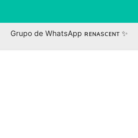
Grupo de WhatsApp ʀᴇɴᴀsᴄᴇɴᴛ ✨