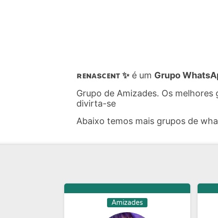
ʀᴇɴᴀsᴄᴇɴᴛ ✨
é um
Grupo WhatsA
Grupo de Amizades. Os melhores 
divirta-se
Abaixo temos mais grupos de wh
Amizades