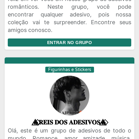
românticos. Neste grupo, você pode
encontrar qualquer adesivo, pois nossa
coleção vai te surpreender. Encontre seus
amigos conosco.
ENTRAR NO GRUPO
Figurinhas e Stickers
🔥⃟⃤𝐑𝐄𝐈𝐒 𝐃𝐎𝐒 𝐀𝐃𝐄𝐒𝐈𝐕𝐎𝐒🔥⃟⃤
Olá, este é um grupo de adesivos de todo o
mundo. Romance, amor amizade, música.