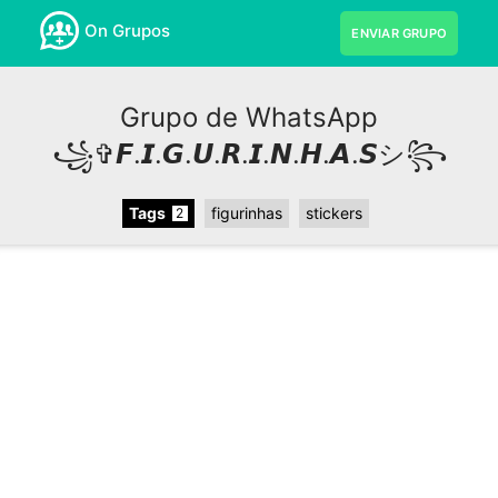
On Grupos
ENVIAR GRUPO
Grupo de WhatsApp
꧁✞︎𝙁.𝙄.𝙂.𝙐.𝙍.𝙄.𝙉.𝙃.𝘼.𝙎シ︎꧂
Tags
figurinhas
stickers
2