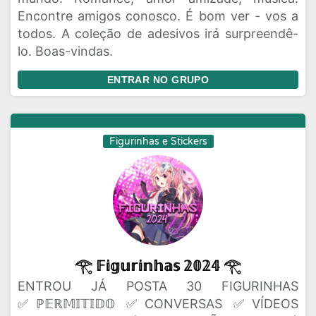
Encontre amigos conosco. É bom ver - vos a
todos. A coleção de adesivos irá surpreendê-
lo. Boas-vindas.
ENTRAR NO GRUPO
Figurinhas e Stickers
𓂀 𝔽𝕚𝕘𝕦𝕣𝕚𝕟𝕙𝕒𝕤 𝟚𝟘𝟚𝟜 𓂀
ENTROU JÁ POSTA 30 FIGURINHAS
✅ℙ𝔼ℝ𝕄𝕀𝕋𝕀𝔻𝕆 ✅CONVERSAS ✅VÍDEOS