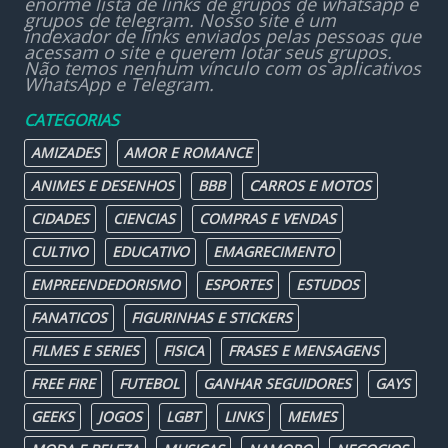
enorme lista de links de grupos de whatsapp e
grupos de telegram. Nosso site é um
indexador de links enviados pelas pessoas que
acessam o site e querem lotar seus grupos.
Não temos nenhum vínculo com os aplicativos
WhatsApp e Telegram.
CATEGORIAS
AMIZADES
AMOR E ROMANCE
ANIMES E DESENHOS
BBB
CARROS E MOTOS
CIDADES
CIENCIAS
COMPRAS E VENDAS
CULTIVO
EDUCATIVO
EMAGRECIMENTO
EMPREENDEDORISMO
ESPORTES
ESTUDOS
FANATICOS
FIGURINHAS E STICKERS
FILMES E SERIES
FISICA
FRASES E MENSAGENS
FREE FIRE
FUTEBOL
GANHAR SEGUIDORES
GAYS
GEEKS
JOGOS
LGBT
LINKS
MEMES