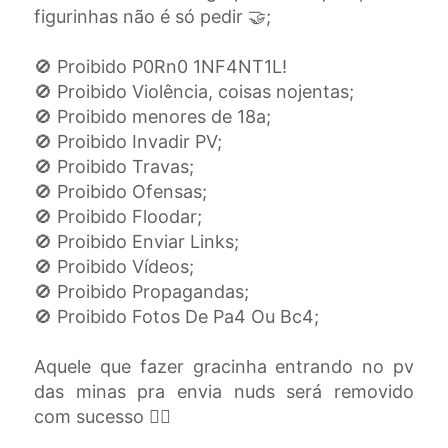
figurinhas não é só pedir 🤝;
🚫 Proibido P0Rn0 1NF4NT1L!
🚫 Proibido Violência, coisas nojentas;
🚫 Proibido menores de 18a;
🚫 Proibido Invadir PV;
🚫 Proibido Travas;
🚫 Proibido Ofensas;
🚫 Proibido Floodar;
🚫 Proibido Enviar Links;
🚫 Proibido Vídeos;
🚫 Proibido Propagandas;
🚫 Proibido Fotos De Pa4 Ou Bc4;
Aquele que fazer gracinha entrando no pv
das minas pra envia nuds será removido
com sucesso 🙅‍♀️