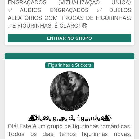
ENGRAÇADOS (VIZUALIZAÇÃO UNICA)
✅ÁUDIOS ENGRAÇADOS ✅DUELOS
ALEATÓRIOS COM TROCAS DE FIGURINHAS.
✅E FIGURINHAS, É CLARO! 😅
ENTRAR NO GRUPO
Figurinhas e Stickers
🔥⃟⃤Nₒ𝘴𝘴ₒ gᵣᵤ𝐩ₒ 𝚍ₑ fᵢgᵤᵣᵢ𝚗𝓱ₐ𝘴🔥⃟⃤
Olá! Este é um grupo de figurinhas românticas.
Todos os dias temos figurinhas novas.