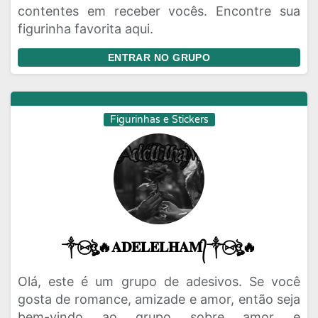
contentes em receber vocês. Encontre sua
figurinha favorita aqui.
ENTRAR NO GRUPO
Figurinhas e Stickers
༒⑅⃝ঔৣ🔥𝐀𝐃𝐄𝐋𝐄𝐋𝐇𝐀𝐌᭄༒⑅⃝ঔৣ🔥
Olá, este é um grupo de adesivos. Se você
gosta de romance, amizade e amor, então seja
bem-vindo ao grupo sobre amor e