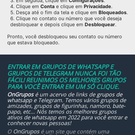
Em seguida, clique em
Configurações
.
Clique em
Conta
e clique em
Privacidade
.
Desça até o fim da tela e clique em
Bloqueados
.
Clique no contato ou número que você deseja
desbloquear e depois clique em
Desbloquear
.
Pronto, você desbloqueou seu contato ou número
que estava bloqueado.
ENTRAR EM GRUPOS DE WHATSAPP E
GRUPOS DE TELEGRAM NUNCA FOI TÃO
FÁCIL! REUNIMOS OS MELHORES GRUPOS
PARA VOCÊ ENTRAR EM UM SÓ CLIQUE.
OnGrupos
é um acervo de links de
grupos de
whatsapp
e Telegram. Temos vários grupos de
amizades, grupos de figurinhas, namoro, bate-
papo, etc... Nós temos os melhores grupos
ativos de whatsapp em 2022 para você entrar e
conhecer novas pessoas!
O
OnGrupos
é um site que contém uma