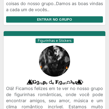
coisas do nosso grupo..Damos as boas vindas
a cada um de vocês..
ENTRAR NO GRUPO
Figurinhas e Stickers
🔥⃟⃤𝐆gᵣᵤ𝐩ₒ 𝚍ₑ 𝐅ᵢgᵤᵣᵢ𝚗𝓱ₐ𝘴🔥⃟⃤
Olá! Ficamos felizes em te ver no nosso grupo
de figurinhas românticas, onde você pode
encontrar amigos, seu amor, música e um
clima romântico incrível. Estamos muito