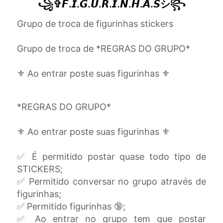
꧁✞︎𝙁.𝙄.𝙂.𝙐.𝙍.𝙄.𝙉.𝙃.𝘼.𝙎シ︎꧂
Grupo de troca de figurinhas stickers
Grupo de troca de *REGRAS DO GRUPO*
⚜️ Ao entrar poste suas figurinhas ⚜️
*REGRAS DO GRUPO*
⚜️ Ao entrar poste suas figurinhas ⚜️
✅ É permitido postar quase todo tipo de
STICKERS;
✅ Permitido conversar no grupo através de
figurinhas;
✅ Permitido figurinhas 🔞;
✅ Ao entrar no grupo tem que postar