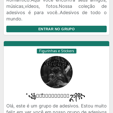
músicas,vídeos, fotos.Nossa coleção de
adesivos é para você..Adesivos de todo o
mundo.
ENTRAR NO GRUPO
Figurinhas e Stickers
ͣ꧁ᬊᬁͣ𝑨𝑫𝑬𝑳𝑬𝑳𝑯𝑨𝑴ᬊ᭄꧂
Olá, este é um grupo de adesivos. Estou muito
feliz em ver você em nosso grupo de adesivos