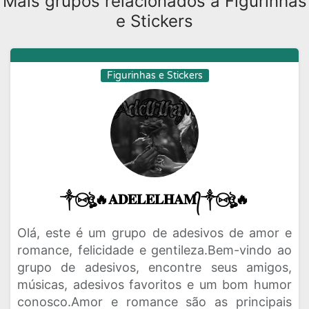
Mais grupos relacionados a Figurinhas
e Stickers
Figurinhas e Stickers
༒⑅⃝ঔৣ🔥𝐀𝐃𝐄𝐋𝐄𝐋𝐇𝐀𝐌᭄༒⑅⃝ঔৣ🔥
Olá, este é um grupo de adesivos de amor e
romance, felicidade e gentileza.Bem-vindo ao
grupo de adesivos, encontre seus amigos,
músicas, adesivos favoritos e um bom humor
conosco.Amor e romance são as principais