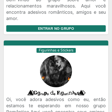
relacionamentos maravilhosos. Aqui você
encontra adesivos românticos, amigos e seu
amor.
ENTRAR NO GRUPO
Figurinhas e Stickers
🔥⃟⃤𝐆gᵣᵤ𝐩ₒ 𝚍ₑ 𝐅ᵢgᵤᵣᵢ𝚗𝓱ₐ𝘴🔥⃟⃤
Oi, você adora adesivos como eu, então
estamos te esperando em nosso grupo
Romântico.Aqui você encontra seus amigos,