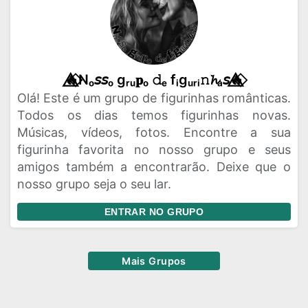
🔥⃟⃤Nₒ𝘴𝘴ₒ gᵣᵤ𝐩ₒ 𝚍ₑ fᵢgᵤᵣᵢ𝚗𝓱ₐ𝘴🔥⃟⃤
Olá! Este é um grupo de figurinhas românticas.
Todos os dias temos figurinhas novas.
Músicas, vídeos, fotos. Encontre a sua
figurinha favorita no nosso grupo e seus
amigos também a encontrarão. Deixe que o
nosso grupo seja o seu lar.
ENTRAR NO GRUPO
Mais Grupos