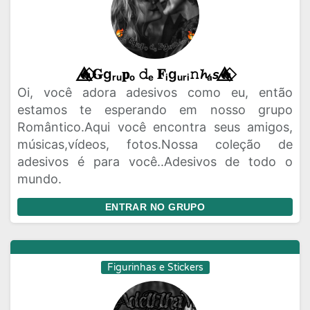
🔥⃟⃤𝐆gᵣᵤ𝐩ₒ 𝚍ₑ 𝐅ᵢgᵤᵣᵢ𝚗𝓱ₐ𝘴🔥⃟⃤
Oi, você adora adesivos como eu, então
estamos te esperando em nosso grupo
Romântico.Aqui você encontra seus amigos,
músicas,vídeos, fotos.Nossa coleção de
adesivos é para você..Adesivos de todo o
mundo.
ENTRAR NO GRUPO
Figurinhas e Stickers