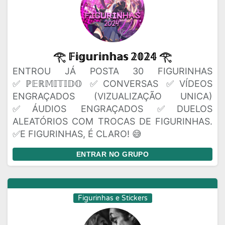
𓂀 𝔽𝕚𝕘𝕦𝕣𝕚𝕟𝕙𝕒𝕤 𝟚𝟘𝟚𝟜 𓂀
ENTROU JÁ POSTA 30 FIGURINHAS
✅ℙ𝔼ℝ𝕄𝕀𝕋𝕀𝔻𝕆 ✅CONVERSAS ✅VÍDEOS
ENGRAÇADOS (VIZUALIZAÇÃO UNICA)
✅ÁUDIOS ENGRAÇADOS ✅DUELOS
ALEATÓRIOS COM TROCAS DE FIGURINHAS.
✅E FIGURINHAS, É CLARO! 😅
ENTRAR NO GRUPO
Figurinhas e Stickers