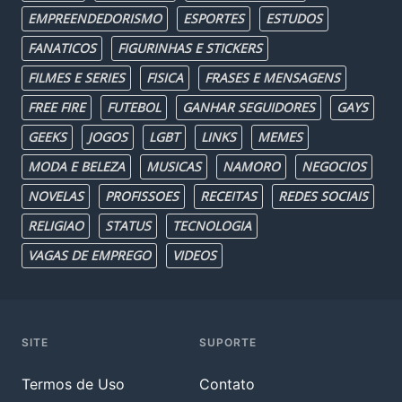
EMPREENDEDORISMO
ESPORTES
ESTUDOS
FANATICOS
FIGURINHAS E STICKERS
FILMES E SERIES
FISICA
FRASES E MENSAGENS
FREE FIRE
FUTEBOL
GANHAR SEGUIDORES
GAYS
GEEKS
JOGOS
LGBT
LINKS
MEMES
MODA E BELEZA
MUSICAS
NAMORO
NEGOCIOS
NOVELAS
PROFISSOES
RECEITAS
REDES SOCIAIS
RELIGIAO
STATUS
TECNOLOGIA
VAGAS DE EMPREGO
VIDEOS
SITE
SUPORTE
Termos de Uso
Contato