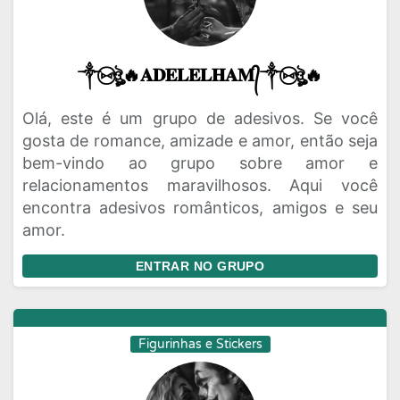
༒⑅⃝ঔৣ🔥𝐀𝐃𝐄𝐋𝐄𝐋𝐇𝐀𝐌᭄༒⑅⃝ঔৣ🔥
Olá, este é um grupo de adesivos. Se você
gosta de romance, amizade e amor, então seja
bem-vindo ao grupo sobre amor e
relacionamentos maravilhosos. Aqui você
encontra adesivos românticos, amigos e seu
amor.
ENTRAR NO GRUPO
Figurinhas e Stickers