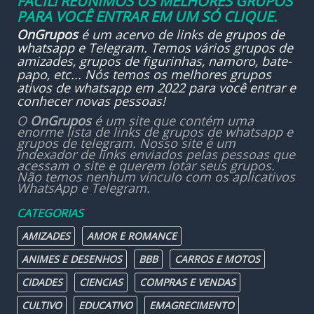
FÁCIL! REUNIMOS OS MELHORES GRUPOS
PARA VOCÊ ENTRAR EM UM SÓ CLIQUE.
OnGrupos
é um acervo de links de
grupos de
whatsapp
e Telegram. Temos vários grupos de
amizades, grupos de figurinhas, namoro, bate-
papo, etc... Nós temos os melhores grupos
ativos de whatsapp em 2022 para você entrar e
conhecer novas pessoas!
O
OnGrupos
é um site que contém uma
enorme lista de links de grupos de whatsapp e
grupos de telegram. Nosso site é um
indexador de links enviados pelas pessoas que
acessam o site e querem lotar seus grupos.
Não temos nenhum vínculo com os aplicativos
WhatsApp e Telegram.
CATEGORIAS
AMIZADES
AMOR E ROMANCE
ANIMES E DESENHOS
BBB
CARROS E MOTOS
CIDADES
CIENCIAS
COMPRAS E VENDAS
CULTIVO
EDUCATIVO
EMAGRECIMENTO