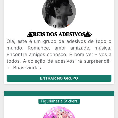
🔥⃟⃤𝐑𝐄𝐈𝐒 𝐃𝐎𝐒 𝐀𝐃𝐄𝐒𝐈𝐕𝐎𝐒🔥⃟⃤
Olá, este é um grupo de adesivos de todo o
mundo. Romance, amor amizade, música.
Encontre amigos conosco. É bom ver - vos a
todos. A coleção de adesivos irá surpreendê-
lo. Boas-vindas.
ENTRAR NO GRUPO
Figurinhas e Stickers