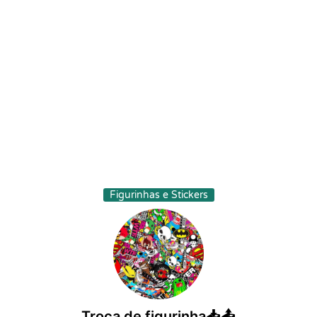
Figurinhas e Stickers
Troca de figurinha📥📤