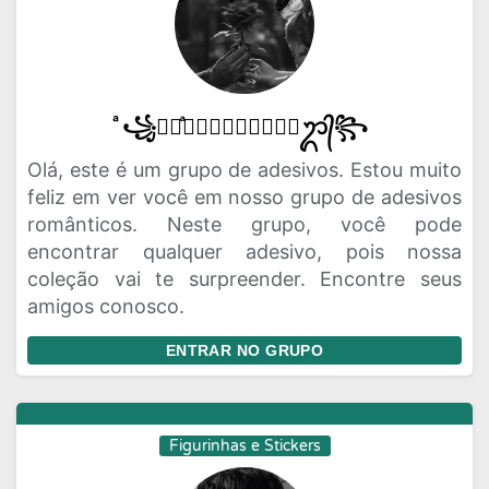
ͣ꧁ᬊᬁͣ𝑨𝑫𝑬𝑳𝑬𝑳𝑯𝑨𝑴ᬊ᭄꧂
Olá, este é um grupo de adesivos. Estou muito
feliz em ver você em nosso grupo de adesivos
românticos. Neste grupo, você pode
encontrar qualquer adesivo, pois nossa
coleção vai te surpreender. Encontre seus
amigos conosco.
ENTRAR NO GRUPO
Figurinhas e Stickers