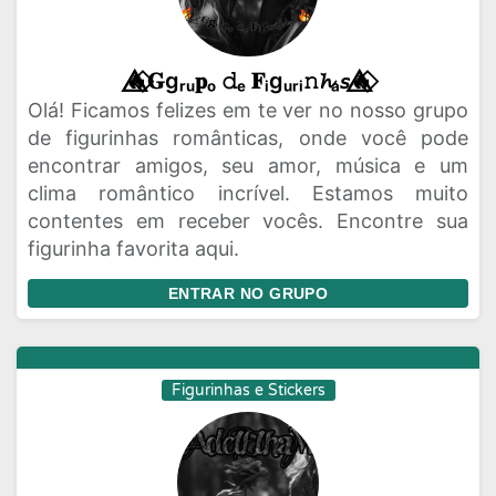
🔥⃟⃤𝐆gᵣᵤ𝐩ₒ 𝚍ₑ 𝐅ᵢgᵤᵣᵢ𝚗𝓱ₐ𝘴🔥⃟⃤
Olá! Ficamos felizes em te ver no nosso grupo
de figurinhas românticas, onde você pode
encontrar amigos, seu amor, música e um
clima romântico incrível. Estamos muito
contentes em receber vocês. Encontre sua
figurinha favorita aqui.
ENTRAR NO GRUPO
Figurinhas e Stickers