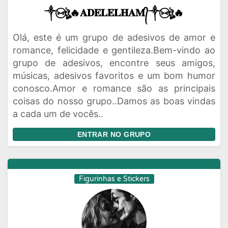
༒⑅⃝ঔৣ🔥𝐀𝐃𝐄𝐋𝐄𝐋𝐇𝐀𝐌᭄༒⑅⃝ঔৣ🔥
Olá, este é um grupo de adesivos de amor e
romance, felicidade e gentileza.Bem-vindo ao
grupo de adesivos, encontre seus amigos,
músicas, adesivos favoritos e um bom humor
conosco.Amor e romance são as principais
coisas do nosso grupo..Damos as boas vindas
a cada um de vocês..
ENTRAR NO GRUPO
Figurinhas e Stickers