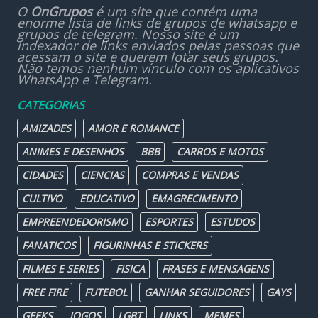
O
OnGrupos
é um site que contém uma
enorme lista de links de grupos de whatsapp e
grupos de telegram. Nosso site é um
indexador de links enviados pelas pessoas que
acessam o site e querem lotar seus grupos.
Não temos nenhum vínculo com os aplicativos
WhatsApp e Telegram.
CATEGORIAS
AMIZADES
AMOR E ROMANCE
ANIMES E DESENHOS
BBB
CARROS E MOTOS
CIDADES
CIENCIAS
COMPRAS E VENDAS
CULTIVO
EDUCATIVO
EMAGRECIMENTO
EMPREENDEDORISMO
ESPORTES
ESTUDOS
FANATICOS
FIGURINHAS E STICKERS
FILMES E SERIES
FISICA
FRASES E MENSAGENS
FREE FIRE
FUTEBOL
GANHAR SEGUIDORES
GAYS
GEEKS
JOGOS
LGBT
LINKS
MEMES