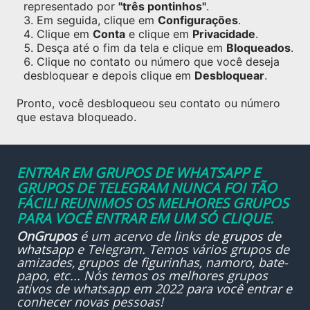
representado por
"três pontinhos"
.
Em seguida, clique em
Configurações
.
Clique em
Conta
e clique em
Privacidade
.
Desça até o fim da tela e clique em
Bloqueados
.
Clique no contato ou número que você deseja
desbloquear e depois clique em
Desbloquear
.
Pronto, você desbloqueou seu contato ou número
que estava bloqueado.
ENTRAR EM GRUPOS DE WHATSAPP E
GRUPOS DE TELEGRAM NUNCA FOI TÃO
FÁCIL! REUNIMOS OS MELHORES GRUPOS
PARA VOCÊ ENTRAR EM UM SÓ CLIQUE.
OnGrupos
é um acervo de links de
grupos de
whatsapp
e Telegram. Temos vários grupos de
amizades, grupos de figurinhas, namoro, bate-
papo, etc... Nós temos os melhores grupos
ativos de whatsapp em 2022 para você entrar e
conhecer novas pessoas!