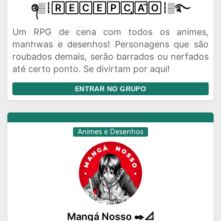
᭕▒┆🅁🄴🄲🄴🄿🄲̧🄰̃🄾┆▒࿐
Um RPG de cena com todos os animes,
manhwas e desenhos! Personagens que são
roubados demais, serão barrados ou nerfados
até certo ponto. Se divirtam por aqui!
ENTRAR NO GRUPO
Animes e Desenhos
Mangá Nosso ✒️📐