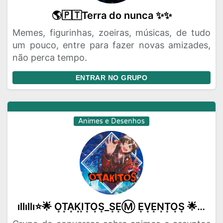
🌎🇵🇹Terra do nunca ✨✨
Memes, figurinhas, zoeiras, músicas, de tudo
um pouco, entre para fazer novas amizades,
não perca tempo.
ENTRAR NO GRUPO
Animes e Desenhos
ıllıllı⭐🌟 O͙T͙A͙K͙I͙T͙O͙S͙_S͙E͙Ⓜ️ E͙V͙E͙N͙T͙O͙S͙ 🌟⭐ıllıllı