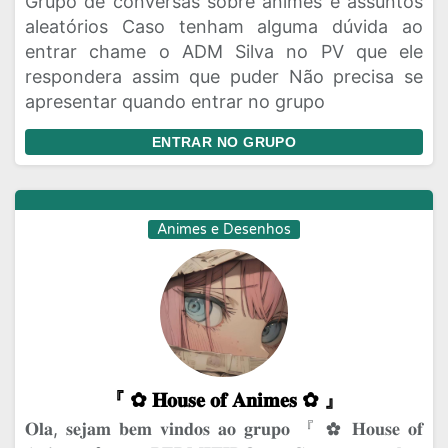
Grupo de conversas sobre animes e assuntos
aleatórios Caso tenham alguma dúvida ao
entrar chame o ADM Silva no PV que ele
respondera assim que puder Não precisa se
apresentar quando entrar no grupo
ENTRAR NO GRUPO
Animes e Desenhos
『 ✿⁠ 𝐇𝐨𝐮𝐬𝐞 𝐨𝐟 𝐀𝐧𝐢𝐦𝐞𝐬 ✿⁠ 』
𝐎𝐥𝐚, 𝐬𝐞𝐣𝐚𝐦 𝐛𝐞𝐦 𝐯𝐢𝐧𝐝𝐨𝐬 𝐚𝐨 𝐠𝐫𝐮𝐩𝐨 『 ✿⁠ 𝐇𝐨𝐮𝐬𝐞 𝐨𝐟