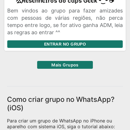
么Rєѕєnhєɪrσѕ dσ cαpѕ Gєєk╰‿╯☕
Bem vindos ao grupo para fazer amizades
com pessoas de várias regiões, não perca
tempo entre logo, se for ativo ganha ADM, leia
as regras ao entrar ^^
ENTRAR NO GRUPO
Mais Grupos
Como criar grupo no WhatsApp?
(iOS)
Para criar um grupo de WhatsApp no iPhone ou
aparelho com sistema iOS, siga o tutorial abaixo: