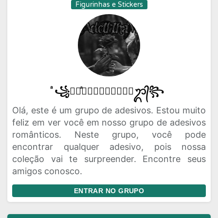
Figurinhas e Stickers
ͣ꧁ᬊᬁͣ𝑨𝑫𝑬𝑳𝑬𝑳𝑯𝑨𝑴ᬊ᭄꧂
Olá, este é um grupo de adesivos. Estou muito
feliz em ver você em nosso grupo de adesivos
românticos. Neste grupo, você pode
encontrar qualquer adesivo, pois nossa
coleção vai te surpreender. Encontre seus
amigos conosco.
ENTRAR NO GRUPO