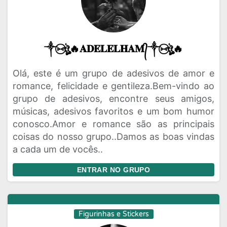
༒⑅⃝ঔৣ🔥𝐀𝐃𝐄𝐋𝐄𝐋𝐇𝐀𝐌᭄༒⑅⃝ঔৣ🔥
Olá, este é um grupo de adesivos de amor e
romance, felicidade e gentileza.Bem-vindo ao
grupo de adesivos, encontre seus amigos,
músicas, adesivos favoritos e um bom humor
conosco.Amor e romance são as principais
coisas do nosso grupo..Damos as boas vindas
a cada um de vocês..
ENTRAR NO GRUPO
Figurinhas e Stickers