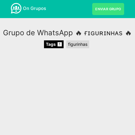
On Grupos
ENVIAR GRUPO
Grupo de WhatsApp 🔥 ғɪɢᴜʀɪɴʜᴀs 🔥
Tags
figurinhas
1