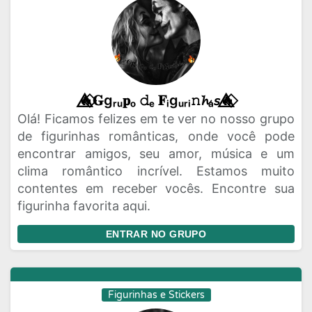
🔥⃟⃤𝐆gᵣᵤ𝐩ₒ 𝚍ₑ 𝐅ᵢgᵤᵣᵢ𝚗𝓱ₐ𝘴🔥⃟⃤
Olá! Ficamos felizes em te ver no nosso grupo
de figurinhas românticas, onde você pode
encontrar amigos, seu amor, música e um
clima romântico incrível. Estamos muito
contentes em receber vocês. Encontre sua
figurinha favorita aqui.
ENTRAR NO GRUPO
Figurinhas e Stickers