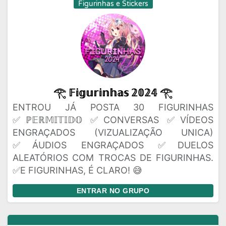
Figurinhas e Stickers
𓂀 𝔽𝕚𝕘𝕦𝕣𝕚𝕟𝕙𝕒𝕤 𝟚𝟘𝟚𝟜 𓂀
ENTROU JÁ POSTA 30 FIGURINHAS
✅ℙ𝔼ℝ𝕄𝕀𝕋𝕀𝔻𝕆 ✅CONVERSAS ✅VÍDEOS
ENGRAÇADOS (VIZUALIZAÇÃO UNICA)
✅ÁUDIOS ENGRAÇADOS ✅DUELOS
ALEATÓRIOS COM TROCAS DE FIGURINHAS.
✅E FIGURINHAS, É CLARO! 😅
ENTRAR NO GRUPO