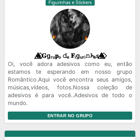
Figurinhas e Stickers
🔥⃟⃤𝐆gᵣᵤ𝐩ₒ 𝚍ₑ 𝐅ᵢgᵤᵣᵢ𝚗𝓱ₐ𝘴🔥⃟⃤
Oi, você adora adesivos como eu, então
estamos te esperando em nosso grupo
Romântico.Aqui você encontra seus amigos,
músicas,vídeos, fotos.Nossa coleção de
adesivos é para você..Adesivos de todo o
mundo.
ENTRAR NO GRUPO