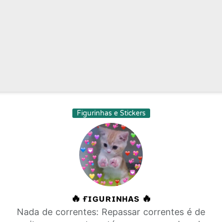
Figurinhas e Stickers
🔥 ғɪɢᴜʀɪɴʜᴀs 🔥
Nada de correntes: Repassar correntes é de