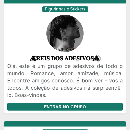
Figurinhas e Stickers
🔥⃟⃤𝐑𝐄𝐈𝐒 𝐃𝐎𝐒 𝐀𝐃𝐄𝐒𝐈𝐕𝐎𝐒🔥⃟⃤
Olá, este é um grupo de adesivos de todo o
mundo. Romance, amor amizade, música.
Encontre amigos conosco. É bom ver - vos a
todos. A coleção de adesivos irá surpreendê-
lo. Boas-vindas.
ENTRAR NO GRUPO