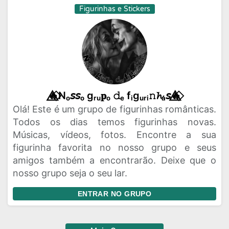
Figurinhas e Stickers
🔥⃟⃤Nₒ𝘴𝘴ₒ gᵣᵤ𝐩ₒ 𝚍ₑ fᵢgᵤᵣᵢ𝚗𝓱ₐ𝘴🔥⃟⃤
Olá! Este é um grupo de figurinhas românticas.
Todos os dias temos figurinhas novas.
Músicas, vídeos, fotos. Encontre a sua
figurinha favorita no nosso grupo e seus
amigos também a encontrarão. Deixe que o
nosso grupo seja o seu lar.
ENTRAR NO GRUPO