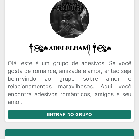
༒⑅⃝ঔৣ🔥𝐀𝐃𝐄𝐋𝐄𝐋𝐇𝐀𝐌᭄༒⑅⃝ঔৣ🔥
Olá, este é um grupo de adesivos. Se você
gosta de romance, amizade e amor, então seja
bem-vindo ao grupo sobre amor e
relacionamentos maravilhosos. Aqui você
encontra adesivos românticos, amigos e seu
amor.
ENTRAR NO GRUPO