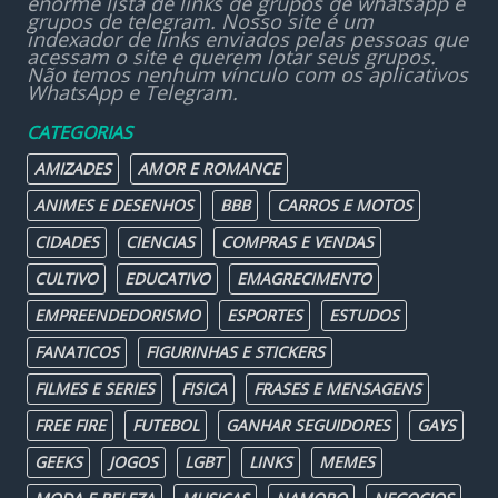
enorme lista de links de grupos de whatsapp e
grupos de telegram. Nosso site é um
indexador de links enviados pelas pessoas que
acessam o site e querem lotar seus grupos.
Não temos nenhum vínculo com os aplicativos
WhatsApp e Telegram.
CATEGORIAS
AMIZADES
AMOR E ROMANCE
ANIMES E DESENHOS
BBB
CARROS E MOTOS
CIDADES
CIENCIAS
COMPRAS E VENDAS
CULTIVO
EDUCATIVO
EMAGRECIMENTO
EMPREENDEDORISMO
ESPORTES
ESTUDOS
FANATICOS
FIGURINHAS E STICKERS
FILMES E SERIES
FISICA
FRASES E MENSAGENS
FREE FIRE
FUTEBOL
GANHAR SEGUIDORES
GAYS
GEEKS
JOGOS
LGBT
LINKS
MEMES