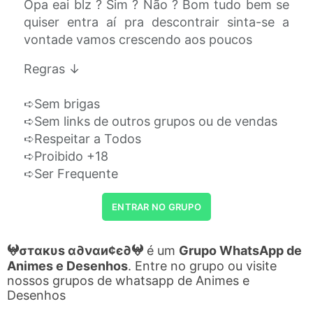
Opa eai blz ? Sim ? Não ? Bom tudo bem se
quiser entra aí pra descontrair sinta-se a
vontade vamos crescendo aos poucos
Regras ↓
➪Sem brigas
➪Sem links de outros grupos ou de vendas
➪Respeitar a Todos
➪Proibido +18
➪Ser Frequente
ENTRAR NO GRUPO
𖤍σтαкυѕ α∂ναи¢є∂𖤍
é um
Grupo WhatsApp de
Animes e Desenhos
. Entre no grupo ou visite
nossos grupos de whatsapp de Animes e
Desenhos