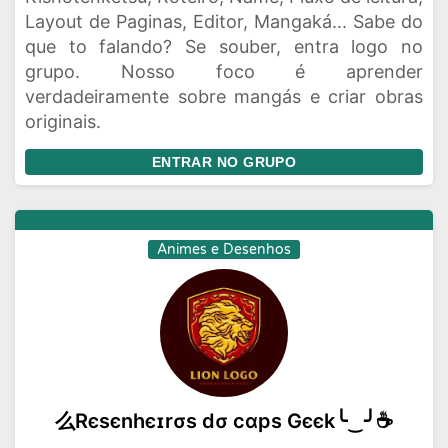
Layout de Paginas, Editor, Mangaká... Sabe do
que to falando? Se souber, entra logo no
grupo. Nosso foco é aprender
verdadeiramente sobre mangás e criar obras
originais.
ENTRAR NO GRUPO
Animes e Desenhos
么Rєѕєnhєɪrσѕ dσ cαpѕ Gєєk╰‿╯☕