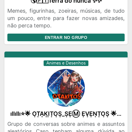
🌎🇵🇹Terra do nunca ✨✨
Memes, figurinhas, zoeiras, músicas, de tudo
um pouco, entre para fazer novas amizades,
não perca tempo.
ENTRAR NO GRUPO
Animes e Desenhos
ıllıllı⭐🌟 O͙T͙A͙K͙I͙T͙O͙S͙_S͙E͙Ⓜ️ E͙V͙E͙N͙T͙O͙S͙ 🌟⭐ıllıllı
Grupo de conversas sobre animes e assuntos
aleatórios Caso tenham alguma dúvida ao