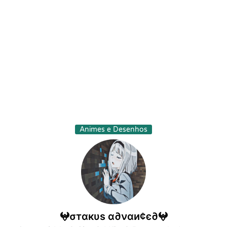
Animes e Desenhos
𖤍σтαкυѕ α∂ναи¢є∂𖤍