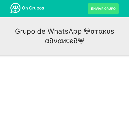
On Grupos
ENVIAR GRUPO
Grupo de WhatsApp 𖤍σтαкυѕ
α∂ναи¢є∂𖤍