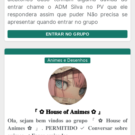
entrar chame o ADM Silva no PV que ele
respondera assim que puder Não precisa se
apresentar quando entrar no grupo
ENTRAR NO GRUPO
Animes e Desenhos
『 ✿⁠ 𝐇𝐨𝐮𝐬𝐞 𝐨𝐟 𝐀𝐧𝐢𝐦𝐞𝐬 ✿⁠ 』
𝐎𝐥𝐚, 𝐬𝐞𝐣𝐚𝐦 𝐛𝐞𝐦 𝐯𝐢𝐧𝐝𝐨𝐬 𝐚𝐨 𝐠𝐫𝐮𝐩𝐨 『 ✿⁠ 𝐇𝐨𝐮𝐬𝐞 𝐨𝐟
𝐀𝐧𝐢𝐦𝐞𝐬 ✿⁠ 』. 𝐏𝐄𝐑𝐌𝐈𝐓𝐈𝐃𝐎 ✓ 𝐂𝐨𝐧𝐯𝐞𝐫𝐬𝐚𝐫 𝐬𝐨𝐛𝐫𝐞