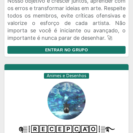
Nosso objetivo é crescer juntos, aprender com
os erros e transformar ideias em arte. Respeite
todos os membros, evite críticas ofensivas e
valorize o esforço de cada artista. Não
importa se você é iniciante ou avançado, o
importante é nunca parar de desenhar. 🚀
ENTRAR NO GRUPO
Animes e Desenhos
᭕▒┆🅁🄴🄲🄴🄿🄲̧🄰̃🄾┆▒࿐