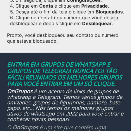
Em seguida, clique em
Configurações
.
Clique em
Conta
e clique em
Privacidade
.
Desça até o fim da tela e clique em
Bloqueados
.
Clique no contato ou número que você deseja
desbloquear e depois clique em
Desbloquear
.
Pronto, você desbloqueou seu contato ou número
que estava bloqueado.
ENTRAR EM GRUPOS DE WHATSAPP E
GRUPOS DE TELEGRAM NUNCA FOI TÃO
FÁCIL! REUNIMOS OS MELHORES GRUPOS
PARA VOCÊ ENTRAR EM UM SÓ CLIQUE.
OnGrupos
é um acervo de links de
grupos de
whatsapp
e Telegram. Temos vários grupos de
amizades, grupos de figurinhas, namoro, bate-
papo, etc... Nós temos os melhores grupos
ativos de whatsapp em 2022 para você entrar e
conhecer novas pessoas!
O
OnGrupos
é um site que contém uma