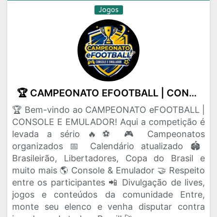
Jogos
🏆 CAMPEONATO EFOOTBALL | CONSOLE E EMULADOR
🏆 Bem-vindo ao CAMPEONATO eFOOTBALL |
CONSOLE E EMULADOR! Aqui a competição é
levada a sério 🔥⚽ 🎮 Campeonatos
organizados 📅 Calendário atualizado 🏟️
Brasileirão, Libertadores, Copa do Brasil e
muito mais 🌎 Console & Emulador 🤝 Respeito
entre os participantes 📲 Divulgação de lives,
jogos e conteúdos da comunidade Entre,
monte seu elenco e venha disputar contra