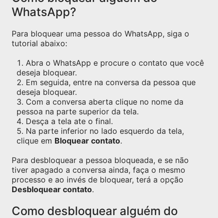
WhatsApp?
Para bloquear uma pessoa do WhatsApp, siga o
tutorial abaixo:
Abra o WhatsApp e procure o contato que você
deseja bloquear.
Em seguida, entre na conversa da pessoa que
deseja bloquear.
Com a conversa aberta clique no nome da
pessoa na parte superior da tela.
Desça a tela ate o final.
Na parte inferior no lado esquerdo da tela,
clique em
Bloquear contato
.
Para desbloquear a pessoa bloqueada, e se não
tiver apagado a conversa ainda, faça o mesmo
processo e ao invés de bloquear, terá a opção
Desbloquear contato
.
Como desbloquear alguém do