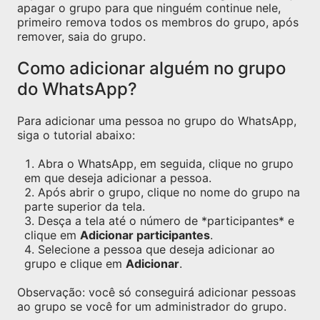
apagar o grupo para que ninguém continue nele,
primeiro remova todos os membros do grupo, após
remover, saia do grupo.
Como adicionar alguém no grupo
do WhatsApp?
Para adicionar uma pessoa no grupo do WhatsApp,
siga o tutorial abaixo:
Abra o WhatsApp, em seguida, clique no grupo
em que deseja adicionar a pessoa.
Após abrir o grupo, clique no nome do grupo na
parte superior da tela.
Desça a tela até o número de *participantes* e
clique em
Adicionar participantes
.
Selecione a pessoa que deseja adicionar ao
grupo e clique em
Adicionar
.
Observação: você só conseguirá adicionar pessoas
ao grupo se você for um administrador do grupo.