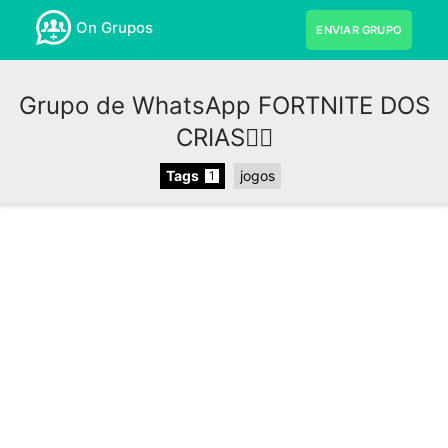
On Grupos
ENVIAR GRUPO
Grupo de WhatsApp FORTNITE DOS
CRIAS👌🏼
Tags
jogos
1