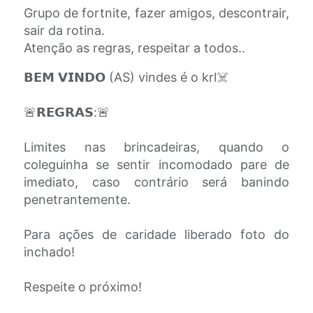
Grupo de fortnite, fazer amigos, descontrair,
sair da rotina.
Atenção as regras, respeitar a todos..
𝗕𝗘𝗠 𝗩𝗜𝗡𝗗𝗢 (AS) vindes é o krl☠️
🚨𝗥𝗘𝗚𝗥𝗔𝗦:🚨
Limites nas brincadeiras, quando o
coleguinha se sentir incomodado pare de
imediato, caso contrário será banindo
penetrantemente.
Para ações de caridade liberado foto do
inchado!
Respeite o próximo!