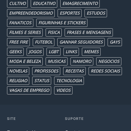
CULTIVO
EDUCATIVO
EMAGRECIMENTO
EMPREENDEDORISMO
ESPORTES
ESTUDOS
FANATICOS
FIGURINHAS E STICKERS
FILMES E SERIES
FISICA
FRASES E MENSAGENS
FREE FIRE
FUTEBOL
GANHAR SEGUIDORES
GAYS
GEEKS
JOGOS
LGBT
LINKS
MEMES
MODA E BELEZA
MUSICAS
NAMORO
NEGOCIOS
NOVELAS
PROFISSOES
RECEITAS
REDES SOCIAIS
RELIGIAO
STATUS
TECNOLOGIA
VAGAS DE EMPREGO
VIDEOS
SITE
SUPORTE