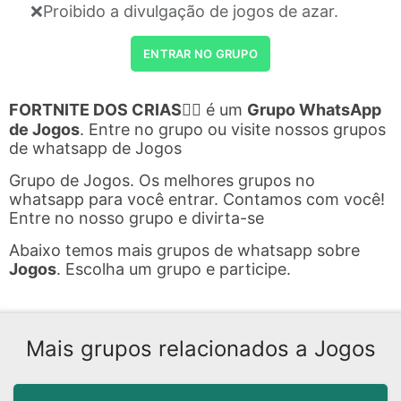
❌Proibido a divulgação de jogos de azar.
ENTRAR NO GRUPO
FORTNITE DOS CRIAS👌🏼
é um
Grupo WhatsApp
de Jogos
. Entre no grupo ou visite nossos grupos
de whatsapp de Jogos
Grupo de Jogos. Os melhores grupos no
whatsapp para você entrar. Contamos com você!
Entre no nosso grupo e divirta-se
Abaixo temos mais grupos de whatsapp sobre
Jogos
. Escolha um grupo e participe.
Mais grupos relacionados a Jogos