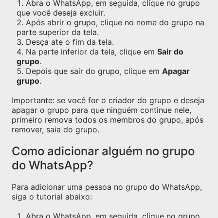
Abra o WhatsApp, em seguida, clique no grupo
que você deseja excluir.
Após abrir o grupo, clique no nome do grupo na
parte superior da tela.
Desça ate o fim da tela.
Na parte inferior da tela, clique em
Sair do
grupo
.
Depois que sair do grupo, clique em
Apagar
grupo
.
Importante: se você for o criador do grupo e deseja
apagar o grupo para que ninguém continue nele,
primeiro remova todos os membros do grupo, após
remover, saia do grupo.
Como adicionar alguém no grupo
do WhatsApp?
Para adicionar uma pessoa no grupo do WhatsApp,
siga o tutorial abaixo:
Abra o WhatsApp, em seguida, clique no grupo