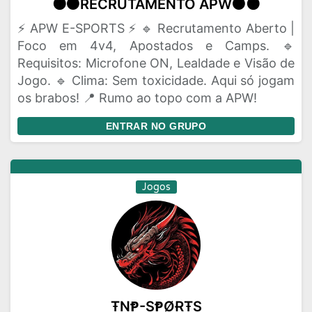
🟠⚫️RECRUTAMENTO APW⚫️🟠
⚡️ APW E-SPORTS ⚡️ 🔹 Recrutamento Aberto |
Foco em 4v4, Apostados e Camps. 🔹
Requisitos: Microfone ON, Lealdade e Visão de
Jogo. 🔹 Clima: Sem toxicidade. Aqui só jogam
os brabos! 📍 Rumo ao topo com a APW!
ENTRAR NO GRUPO
Jogos
ŦNⱣ-SⱣØɌŦS