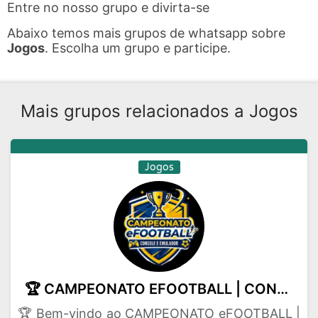
Entre no nosso grupo e divirta-se
Abaixo temos mais grupos de whatsapp sobre
Jogos
. Escolha um grupo e participe.
Mais grupos relacionados a Jogos
Jogos
🏆 CAMPEONATO EFOOTBALL | CONSOLE E EMULADOR
🏆 Bem-vindo ao CAMPEONATO eFOOTBALL |