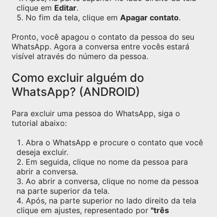
clique em
Editar
.
No fim da tela, clique em
Apagar contato
.
Pronto, você apagou o contato da pessoa do seu
WhatsApp. Agora a conversa entre vocês estará
visível através do número da pessoa.
Como excluir alguém do
WhatsApp? (ANDROID)
Para excluir uma pessoa do WhatsApp, siga o
tutorial abaixo:
Abra o WhatsApp e procure o contato que você
deseja excluir.
Em seguida, clique no nome da pessoa para
abrir a conversa.
Ao abrir a conversa, clique no nome da pessoa
na parte superior da tela.
Após, na parte superior no lado direito da tela
clique em ajustes, representado por
"três