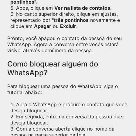
pontinhos"
.
Após, clique em
Ver na lista de contatos
.
No canto superior direito, clique em ajustes,
representado por
"três pontinhos
novamente e
clique em
Apagar
ou
Excluir
.
Pronto, você apagou o contato da pessoa do seu
WhatsApp. Agora a conversa entre vocês estará
visível através do número da pessoa.
Como bloquear alguém do
WhatsApp?
Para bloquear uma pessoa do WhatsApp, siga o
tutorial abaixo:
Abra o WhatsApp e procure o contato que você
deseja bloquear.
Em seguida, entre na conversa da pessoa que
deseja bloquear.
Com a conversa aberta clique no nome da
pessoa na parte superior da tela.