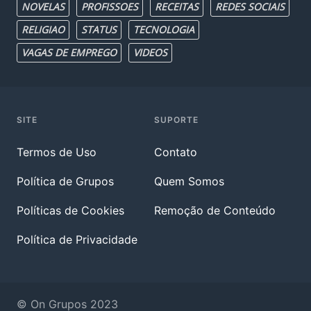
NOVELAS
PROFISSOES
RECEITAS
REDES SOCIAIS
RELIGIAO
STATUS
TECNOLOGIA
VAGAS DE EMPREGO
VIDEOS
SITE
SUPORTE
Termos de Uso
Contato
Política de Grupos
Quem Somos
Políticas de Cookies
Remoção de Conteúdo
Política de Privacidade
© On Grupos 2023