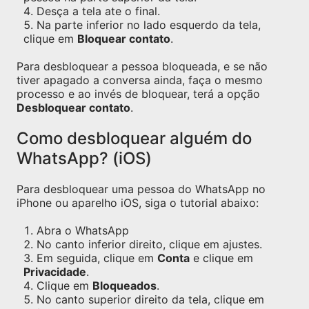
Desça a tela ate o final.
Na parte inferior no lado esquerdo da tela,
clique em
Bloquear contato
.
Para desbloquear a pessoa bloqueada, e se não
tiver apagado a conversa ainda, faça o mesmo
processo e ao invés de bloquear, terá a opção
Desbloquear contato
.
Como desbloquear alguém do
WhatsApp? (iOS)
Para desbloquear uma pessoa do WhatsApp no
iPhone ou aparelho iOS, siga o tutorial abaixo:
Abra o WhatsApp
No canto inferior direito, clique em ajustes.
Em seguida, clique em
Conta
e clique em
Privacidade
.
Clique em
Bloqueados
.
No canto superior direito da tela, clique em