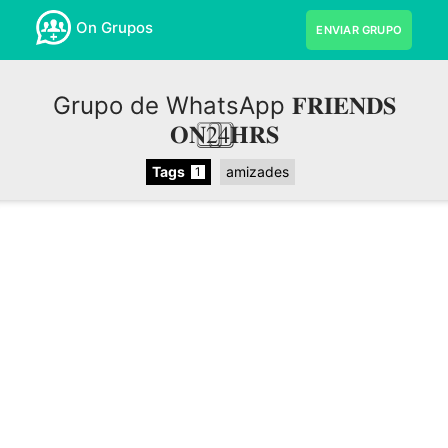
On Grupos
ENVIAR GRUPO
Grupo de WhatsApp 𝐅𝐑𝐈𝐄𝐍𝐃𝐒
𝐎𝐍2⃣4⃣𝐇𝐑𝐒
Tags
amizades
1