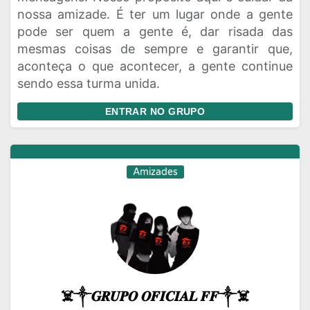
nossa amizade. É ter um lugar onde a gente
pode ser quem a gente é, dar risada das
mesmas coisas de sempre e garantir que,
aconteça o que acontecer, a gente continue
sendo essa turma unida.
ENTRAR NO GRUPO
Amizades
☠️༒𝑮𝑹𝑼𝑷𝑶 𝑶𝑭𝑰𝑪𝑰𝑨𝑳 𝑭𝑭༒☠️