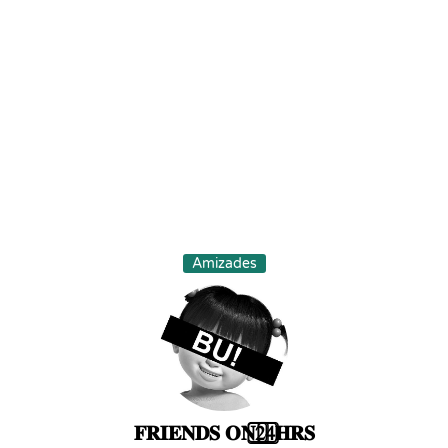
Amizades
𝐅𝐑𝐈𝐄𝐍𝐃𝐒 𝐎𝐍2⃣4⃣𝐇𝐑𝐒