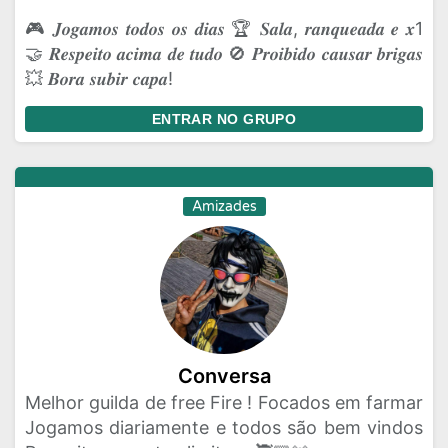
🎮 𝑱𝒐𝒈𝒂𝒎𝒐𝒔 𝒕𝒐𝒅𝒐𝒔 𝒐𝒔 𝒅𝒊𝒂𝒔 🏆 𝑺𝒂𝒍𝒂, 𝒓𝒂𝒏𝒒𝒖𝒆𝒂𝒅𝒂 𝒆 𝒙1
🤝 𝑹𝒆𝒔𝒑𝒆𝒊𝒕𝒐 𝒂𝒄𝒊𝒎𝒂 𝒅𝒆 𝒕𝒖𝒅𝒐 🚫 𝑷𝒓𝒐𝒊𝒃𝒊𝒅𝒐 𝒄𝒂𝒖𝒔𝒂𝒓 𝒃𝒓𝒊𝒈𝒂𝒔
💥 𝑩𝒐𝒓𝒂 𝒔𝒖𝒃𝒊𝒓 𝒄𝒂𝒑𝒂!
ENTRAR NO GRUPO
Amizades
Conversa
Melhor guilda de free Fire ! Focados em farmar
Jogamos diariamente e todos são bem vindos