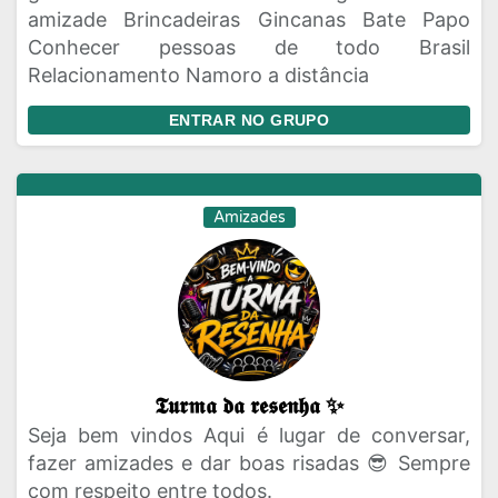
amizade Brincadeiras Gincanas Bate Papo
Conhecer pessoas de todo Brasil
Relacionamento Namoro a distância
ENTRAR NO GRUPO
Amizades
𝕿𝖚𝖗𝖒𝖆 𝖉𝖆 𝖗𝖊𝖘𝖊𝖓𝖍𝖆 ✨
Seja bem vindos Aqui é lugar de conversar,
fazer amizades e dar boas risadas 😎 Sempre
com respeito entre todos.