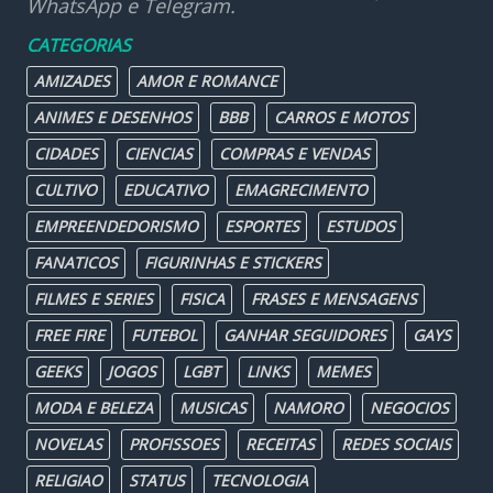
WhatsApp e Telegram.
CATEGORIAS
AMIZADES
AMOR E ROMANCE
ANIMES E DESENHOS
BBB
CARROS E MOTOS
CIDADES
CIENCIAS
COMPRAS E VENDAS
CULTIVO
EDUCATIVO
EMAGRECIMENTO
EMPREENDEDORISMO
ESPORTES
ESTUDOS
FANATICOS
FIGURINHAS E STICKERS
FILMES E SERIES
FISICA
FRASES E MENSAGENS
FREE FIRE
FUTEBOL
GANHAR SEGUIDORES
GAYS
GEEKS
JOGOS
LGBT
LINKS
MEMES
MODA E BELEZA
MUSICAS
NAMORO
NEGOCIOS
NOVELAS
PROFISSOES
RECEITAS
REDES SOCIAIS
RELIGIAO
STATUS
TECNOLOGIA