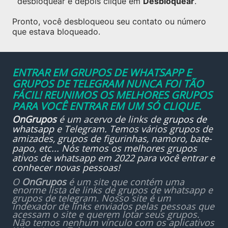
desbloquear e depois clique em
Desbloquear
.
Pronto, você desbloqueou seu contato ou número
que estava bloqueado.
ENTRAR EM GRUPOS DE WHATSAPP E
GRUPOS DE TELEGRAM NUNCA FOI TÃO
FÁCIL! REUNIMOS OS MELHORES GRUPOS
PARA VOCÊ ENTRAR EM UM SÓ CLIQUE.
OnGrupos
é um acervo de links de
grupos de
whatsapp
e Telegram. Temos vários grupos de
amizades, grupos de figurinhas, namoro, bate-
papo, etc... Nós temos os melhores grupos
ativos de whatsapp em 2022 para você entrar e
conhecer novas pessoas!
O
OnGrupos
é um site que contém uma
enorme lista de links de grupos de whatsapp e
grupos de telegram. Nosso site é um
indexador de links enviados pelas pessoas que
acessam o site e querem lotar seus grupos.
Não temos nenhum vínculo com os aplicativos