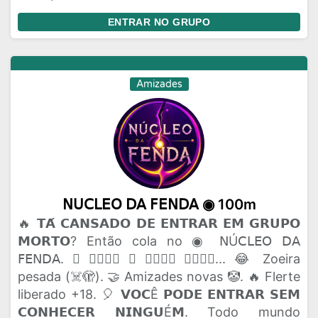
ENTRAR NO GRUPO
Amizades
𝖭𝖴𝖢𝖫𝖤𝖮 𝖣𝖠 𝖥𝖤𝖭𝖣𝖠 ◉ 100m
🔥 𝗧𝗔́ 𝗖𝗔𝗡𝗦𝗔𝗗𝗢 𝗗𝗘 𝗘𝗡𝗧𝗥𝗔𝗥 𝗘𝗠 𝗚𝗥𝗨𝗣𝗢
𝗠𝗢𝗥𝗧𝗢? Então cola no ◉ 𝖭Ú𝖢𝖫𝖤𝖮 𝖣𝖠
𝖥𝖤𝖭𝖣𝖠. 🫟 𝗔𝗤𝗨𝗜 𝗢 𝗣𝗔𝗣𝗢 𝗙𝗟𝗨𝗜... 😂 Zoeira
pesada (☠️🫣). 🤝 Amizades novas 🤡. 🔥 Flerte
liberado +18. 🎈 𝗩𝗢𝗖Ê 𝗣𝗢𝗗𝗘 𝗘𝗡𝗧𝗥𝗔𝗥 𝗦𝗘𝗠
𝗖𝗢𝗡𝗛𝗘𝗖𝗘𝗥 𝗡𝗜𝗡𝗚𝗨É𝗠. Todo mundo