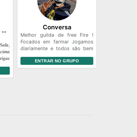
Conversa
☠️༒𝑮𝑹𝑼𝑷𝑶 𝑶𝑭𝑰𝑪𝑰𝑨𝑳 𝑭𝑭༒☠️
Melhor guilda de free Fire !
Focados em farmar Jogamos
𝒂𝒍𝒂,
diariamente e todos são bem
𝒄𝒊𝒎𝒂
vindos Respeitamos o teu
𝒊𝒈𝒂𝒔
ENTRAR NO GRUPO
limite 🔫🥷🏿🐺