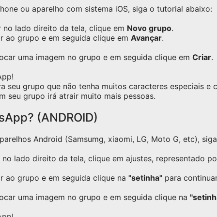
one ou aparelho com sistema iOS, siga o tutorial abaixo:
no lado direito da tela, clique em
Novo grupo
.
ar ao grupo e em seguida clique em
Avançar
.
olocar uma imagem no grupo e em seguida clique em
Criar
.
App!
ra seu grupo que não tenha muitos caracteres especiais e
m seu grupo irá atrair muito mais pessoas.
tsApp? (ANDROID)
relhos Android (Samsumg, xiaomi, LG, Moto G, etc), siga o
no lado direito da tela, clique em ajustes, representado p
ar ao grupo e em seguida clique na
"setinha"
para continuar
locar uma imagem no grupo e em seguida clique na
"setinh
App!