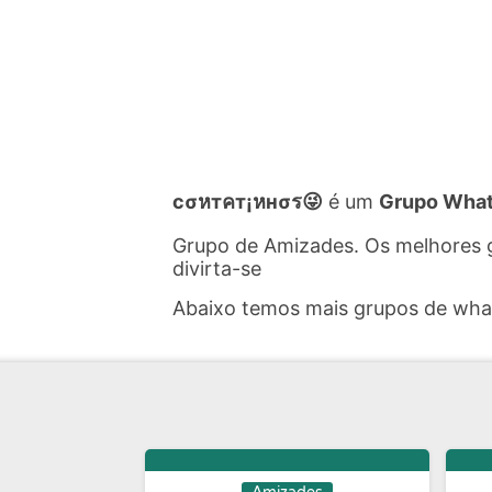
cσหтคт¡หнσร😜
é um
Grupo What
Grupo de Amizades. Os melhores 
divirta-se
Abaixo temos mais grupos de wh