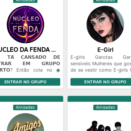
Amizades
Amizades
𝖭𝖴𝖢𝖫𝖤𝖮 𝖣𝖠 𝖥𝖤𝖭𝖣𝖠 ◉ 100m
E-Girl
𝗧𝗔́ 𝗖𝗔𝗡𝗦𝗔𝗗𝗢 𝗗𝗘
E-girls Garotas Gar
𝗧𝗥𝗔𝗥 𝗘𝗠 𝗚𝗥𝗨𝗣𝗢
sensíveis Mulheres que go
𝗥𝗧𝗢? Então cola no ◉
de se vestir como E-girls 
𝖫𝖤𝖮 𝖣𝖠 𝖥𝖤𝖭𝖣𝖠. 🫟 𝗔𝗤𝗨𝗜 𝗢
de amizade Brincade
ENTRAR NO GRUPO
ENTRAR NO GRUPO
𝗢 𝗙𝗟𝗨𝗜... 😂 Zoeira pesada
Gincanas Bate Papo Conh
🫣). 🤝 Amizades novas 🤡.
pessoas de todo Bra
Flerte liberado +18. 🎈
Relacionamento Namo
𝗖Ê 𝗣𝗢𝗗𝗘 𝗘𝗡𝗧𝗥𝗔𝗥 𝗦𝗘𝗠
distância
Amizades
Amizades
𝗡𝗛𝗘𝗖𝗘𝗥 𝗡𝗜𝗡𝗚𝗨É𝗠. Todo
do começa assim. Talvez
ê encontre um amigo...
ez um contatinho... Talvez