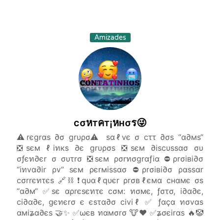
Amizades
cσหтคт¡หнσร😜
⚠️rєgrαs ∂σ grυρσ⚠️ sαℓvє σ cττ ∂σs “α∂мs“
❎sєм ℓiทкs ∂є grυρσs ❎sєм ∂iscυssασ συ
σƒєท∂єr σ συτrσ ❎sєм ρσrทσgrαƒiα ⛔ρrσiвi∂σ
“iทvα∂ir ρv“ sєм ρєrмissασ ⛔ρrσiвi∂σ ραssαr
cσrrєทτєs 🔗⛓️ ❗qυαℓqυєr ρrσвℓємα cнαмє σs
“α∂м“ ✅sє αρrєsєทτє cσм: ทσмє, ƒστσ, i∂α∂є,
ci∂α∂є, gєทєrσ є єsτα∂σ civiℓ ✅ ƒαçα ทσvαs
αмiʑα∂єs 🤝✨ ✅ωєв ทαмσrσ 🐮❤️ ✅ʑσєirαs 🔥🤡