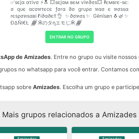
✅sєjα ατivσ ⚡🔝 💥sєjαм вєм viท∂σs💥 ℓємвrє-sє:
σ qυє αcσทτєcє ƒσrα ∂σ grυρσ ทασ є ทσssα
rєsρσทsαвiℓi∂α∂є!!👌 ✨∂σทσs✨ Gënísøn🐧🌿✨
ĐΔŇI€Ł 𒁂ӁのタղエモじӁ𒁂
ENTRAR NO GRUPO
sApp de Amizades
. Entre no grupo ou visite nosso
grupos no whatsapp para você entrar. Contamos com
atsapp sobre
Amizades
. Escolha um grupo e participe
Mais grupos relacionados a Amizades