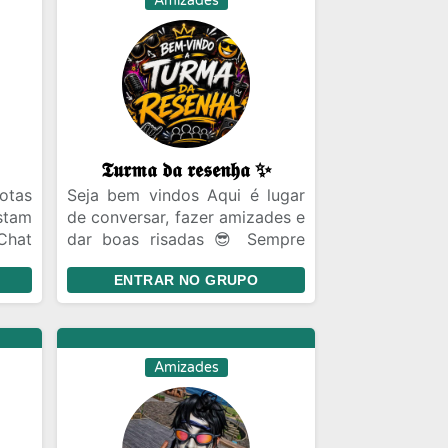
Amizades
𝕿𝖚𝖗𝖒𝖆 𝖉𝖆 𝖗𝖊𝖘𝖊𝖓𝖍𝖆 ✨
otas
Seja bem vindos Aqui é lugar
stam
de conversar, fazer amizades e
Chat
dar boas risadas 😎 Sempre
iras
com respeito entre todos.
ENTRAR NO GRUPO
ecer
sil
ro a
Amizades