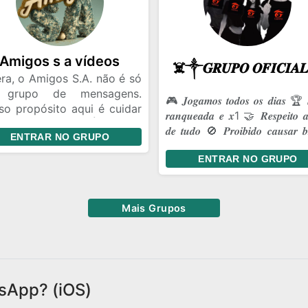
uém que vire parte da sua
na. 😏🔥 📣 𝗘𝗡𝗧𝗥𝗔... ✔
soal conversa. ✔ Memes. ✔
tes.
Amigos s a vídeos
ra, o Amigos S.A. não é só
 grupo de mensagens.
🎮 𝑱𝒐𝒈𝒂𝒎𝒐𝒔 𝒕𝒐𝒅𝒐𝒔 𝒐𝒔 𝒅𝒊𝒂𝒔 🏆 
so propósito aqui é cuidar
𝒓𝒂𝒏𝒒𝒖𝒆𝒂𝒅𝒂 𝒆 𝒙1 🤝 𝑹𝒆𝒔𝒑𝒆𝒊𝒕𝒐 𝒂
nossa amizade. É ter um
𝒅𝒆 𝒕𝒖𝒅𝒐 🚫 𝑷𝒓𝒐𝒊𝒃𝒊𝒅𝒐 𝒄𝒂𝒖𝒔𝒂𝒓 𝒃𝒓
ENTRAR NO GRUPO
ar onde a gente pode ser
💥 𝑩𝒐𝒓𝒂 𝒔𝒖𝒃𝒊𝒓 𝒄𝒂𝒑𝒂!
 a gente é, dar risada das
ENTRAR NO GRUPO
mas coisas de sempre e
antir que, aconteça o que
ntecer, a gente continue
Mais Grupos
o essa turma unida.
sApp? (iOS)