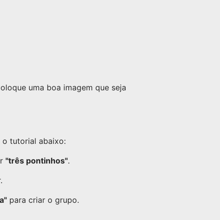
 coloque uma boa imagem que seja
 tutorial abaixo:
or
"três pontinhos"
.
.
a"
para criar o grupo.