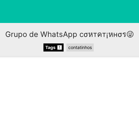
Grupo de WhatsApp cσหтคт¡หнσร😜
Tags
contatinhos
1