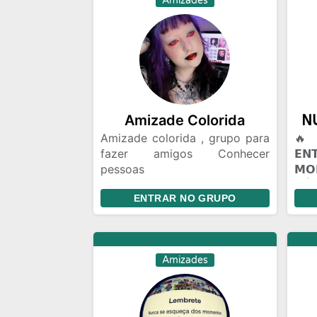
Amizades
Amizade Colorida
Amizade colorida , grupo para
🔥 
fazer amigos Conhecer
𝗘
pessoas
𝗠
Relacionamento,amizade
𝖭Ú𝖢
ENTRAR NO GRUPO
colorida ou algo mais Chat e
𝗣𝗔
bate papo Gincanas Chamadas
(☠️
de vídeo em grupo Marcar
🔥 
encontros Amizades com
𝗩𝗢
Amizades
Segundas intenções
𝗖𝗢
mun
voc
Talv