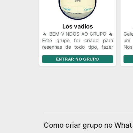
alg
roti
Pes
Fler
Los vadios
🔥 BEM-VINDOS AO GRUPO 🔥
Gale
Este grupo foi criado para
um
resenhas de todo tipo, fazer
Nos
amizades, conversar, trocar
da 
ENTRAR NO GRUPO
ideias e se divertir. 📌
lug
Divulgação de Instagram: Você
quem
pode divulgar seu Instagram e
mes
fazer amigos de story. Porém,
gar
evite ficar enviando seu perfil
aco
toda hora. Mande seu @ uma
send
vez e quem tiver interesse
pode seguir. Se alguém te
seguir, o ideal é retribuir o
follow. 🎉 Aproveite a resenha
Como criar grupo no What
e faça novas amizades!