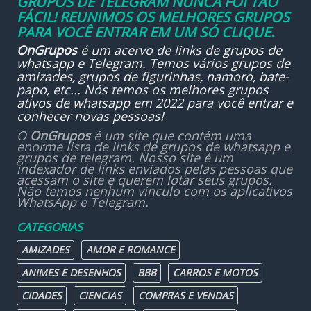
GRUPOS DE TELEGRAM NUNCA FOI TÃO
FÁCIL! REUNIMOS OS MELHORES GRUPOS
PARA VOCÊ ENTRAR EM UM SÓ CLIQUE.
OnGrupos
é um acervo de links de
grupos de
whatsapp
e Telegram. Temos vários grupos de
amizades, grupos de figurinhas, namoro, bate-
papo, etc... Nós temos os melhores grupos
ativos de whatsapp em 2022 para você entrar e
conhecer novas pessoas!
O
OnGrupos
é um site que contém uma
enorme lista de links de grupos de whatsapp e
grupos de telegram. Nosso site é um
indexador de links enviados pelas pessoas que
acessam o site e querem lotar seus grupos.
Não temos nenhum vínculo com os aplicativos
WhatsApp e Telegram.
CATEGORIAS
AMIZADES
AMOR E ROMANCE
ANIMES E DESENHOS
BBB
CARROS E MOTOS
CIDADES
CIENCIAS
COMPRAS E VENDAS