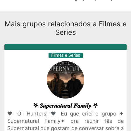
Mais grupos relacionados a Filmes e
Series
Filmes e Series
𖤐 𝑺𝒖𝒑𝒆𝒓𝒏𝒂𝒕𝒖𝒓𝒂𝒍 𝑭𝒂𝒎𝒊𝒍𝒚 𖤐
🖤 Oii Hunters! 🖤 Eu que criei o grupo ✦
Supernatural Family✦ pra reunir fãs de
Supernatural que gostam de conversar sobre a