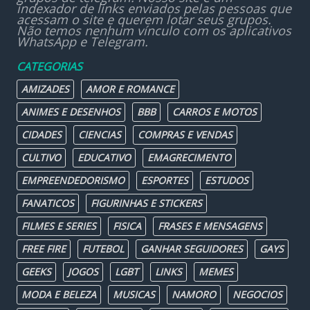
indexador de links enviados pelas pessoas que
acessam o site e querem lotar seus grupos.
Não temos nenhum vínculo com os aplicativos
WhatsApp e Telegram.
CATEGORIAS
AMIZADES
AMOR E ROMANCE
ANIMES E DESENHOS
BBB
CARROS E MOTOS
CIDADES
CIENCIAS
COMPRAS E VENDAS
CULTIVO
EDUCATIVO
EMAGRECIMENTO
EMPREENDEDORISMO
ESPORTES
ESTUDOS
FANATICOS
FIGURINHAS E STICKERS
FILMES E SERIES
FISICA
FRASES E MENSAGENS
FREE FIRE
FUTEBOL
GANHAR SEGUIDORES
GAYS
GEEKS
JOGOS
LGBT
LINKS
MEMES
MODA E BELEZA
MUSICAS
NAMORO
NEGOCIOS