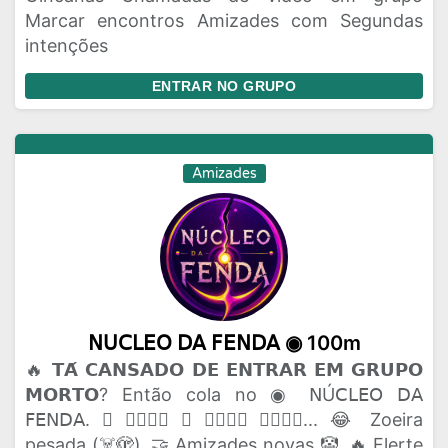
Marcar encontros Amizades com Segundas
intenções
ENTRAR NO GRUPO
Amizades
𝖭𝖴𝖢𝖫𝖤𝖮 𝖣𝖠 𝖥𝖤𝖭𝖣𝖠 ◉ 100m
🔥 𝗧𝗔́ 𝗖𝗔𝗡𝗦𝗔𝗗𝗢 𝗗𝗘 𝗘𝗡𝗧𝗥𝗔𝗥 𝗘𝗠 𝗚𝗥𝗨𝗣𝗢
𝗠𝗢𝗥𝗧𝗢? Então cola no ◉ 𝖭Ú𝖢𝖫𝖤𝖮 𝖣𝖠
𝖥𝖤𝖭𝖣𝖠. 🫟 𝗔𝗤𝗨𝗜 𝗢 𝗣𝗔𝗣𝗢 𝗙𝗟𝗨𝗜... 😂 Zoeira
pesada (☠️🫣). 🤝 Amizades novas 🤡. 🔥 Flerte