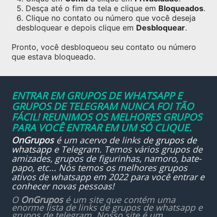
Desça até o fim da tela e clique em
Bloqueados
.
Clique no contato ou número que você deseja
desbloquear e depois clique em
Desbloquear
.
Pronto, você desbloqueou seu contato ou número
que estava bloqueado.
ENTRAR EM GRUPOS DE WHATSAPP E
GRUPOS DE TELEGRAM NUNCA FOI TÃO
FÁCIL! REUNIMOS OS MELHORES GRUPOS
PARA VOCÊ ENTRAR EM UM SÓ CLIQUE.
OnGrupos
é um acervo de links de
grupos de
whatsapp
e Telegram. Temos vários grupos de
amizades, grupos de figurinhas, namoro, bate-
papo, etc... Nós temos os melhores grupos
ativos de whatsapp em 2022 para você entrar e
conhecer novas pessoas!
O
OnGrupos
é um site que contém uma
enorme lista de links de grupos de whatsapp e
grupos de telegram. Nosso site é um