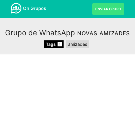
On Grupos
ENVIAR GRUPO
Grupo de WhatsApp ɴᴏᴠᴀs ᴀᴍɪᴢᴀᴅᴇs
Tags
amizades
1