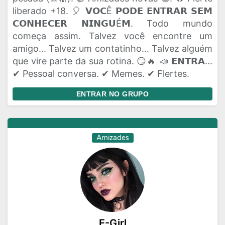
liberado +18. 🎈 𝗩𝗢𝗖Ê 𝗣𝗢𝗗𝗘 𝗘𝗡𝗧𝗥𝗔𝗥 𝗦𝗘𝗠
𝗖𝗢𝗡𝗛𝗘𝗖𝗘𝗥 𝗡𝗜𝗡𝗚𝗨É𝗠. Todo mundo
começa assim. Talvez você encontre um
amigo... Talvez um contatinho... Talvez alguém
que vire parte da sua rotina. 😏🔥 📣 𝗘𝗡𝗧𝗥𝗔...
✔ Pessoal conversa. ✔ Memes. ✔ Flertes.
ENTRAR NO GRUPO
Amizades
E-Girl