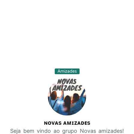
Amizades
ɴᴏᴠᴀs ᴀᴍɪᴢᴀᴅᴇs
Seja bem vindo ao grupo Novas amizades!