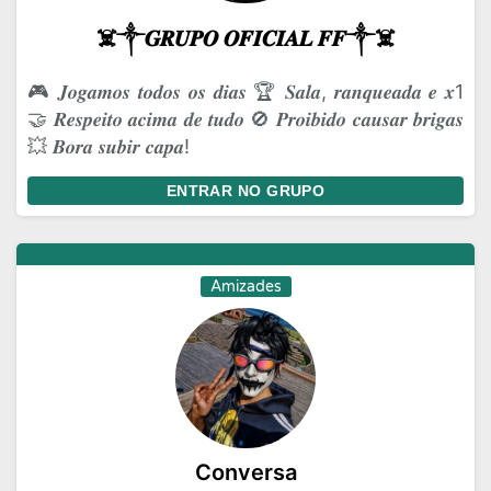
☠️༒𝑮𝑹𝑼𝑷𝑶 𝑶𝑭𝑰𝑪𝑰𝑨𝑳 𝑭𝑭༒☠️
🎮 𝑱𝒐𝒈𝒂𝒎𝒐𝒔 𝒕𝒐𝒅𝒐𝒔 𝒐𝒔 𝒅𝒊𝒂𝒔 🏆 𝑺𝒂𝒍𝒂, 𝒓𝒂𝒏𝒒𝒖𝒆𝒂𝒅𝒂 𝒆 𝒙1
🤝 𝑹𝒆𝒔𝒑𝒆𝒊𝒕𝒐 𝒂𝒄𝒊𝒎𝒂 𝒅𝒆 𝒕𝒖𝒅𝒐 🚫 𝑷𝒓𝒐𝒊𝒃𝒊𝒅𝒐 𝒄𝒂𝒖𝒔𝒂𝒓 𝒃𝒓𝒊𝒈𝒂𝒔
💥 𝑩𝒐𝒓𝒂 𝒔𝒖𝒃𝒊𝒓 𝒄𝒂𝒑𝒂!
ENTRAR NO GRUPO
Amizades
Conversa