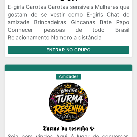
E-girls Garotas Garotas sensíveis Mulheres que
gostam de se vestir como E-girls Chat de
amizade Brincadeiras Gincanas Bate Papo
Conhecer pessoas de todo Brasil
Relacionamento Namoro a distância
ENTRAR NO GRUPO
Amizades
𝕿𝖚𝖗𝖒𝖆 𝖉𝖆 𝖗𝖊𝖘𝖊𝖓𝖍𝖆 ✨
Seja bem vindos Aqui é lugar de conversar,