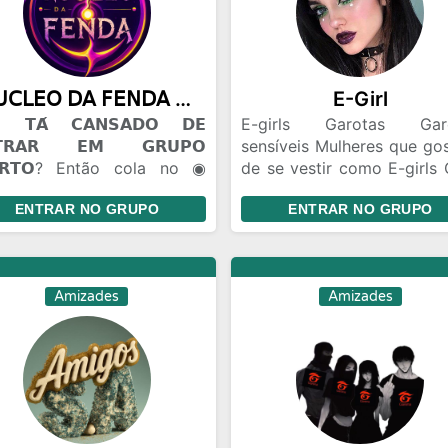
𝖭𝖴𝖢𝖫𝖤𝖮 𝖣𝖠 𝖥𝖤𝖭𝖣𝖠 ◉ 100m
E-Girl
𝗧𝗔́ 𝗖𝗔𝗡𝗦𝗔𝗗𝗢 𝗗𝗘
E-girls Garotas Gar
𝗧𝗥𝗔𝗥 𝗘𝗠 𝗚𝗥𝗨𝗣𝗢
sensíveis Mulheres que go
𝗥𝗧𝗢? Então cola no ◉
de se vestir como E-girls 
𝖫𝖤𝖮 𝖣𝖠 𝖥𝖤𝖭𝖣𝖠. 🫟 𝗔𝗤𝗨𝗜 𝗢
de amizade Brincade
ENTRAR NO GRUPO
ENTRAR NO GRUPO
𝗢 𝗙𝗟𝗨𝗜... 😂 Zoeira pesada
Gincanas Bate Papo Conh
🫣). 🤝 Amizades novas 🤡.
pessoas de todo Bra
Flerte liberado +18. 🎈
Relacionamento Namo
𝗖Ê 𝗣𝗢𝗗𝗘 𝗘𝗡𝗧𝗥𝗔𝗥 𝗦𝗘𝗠
distância
Amizades
Amizades
𝗡𝗛𝗘𝗖𝗘𝗥 𝗡𝗜𝗡𝗚𝗨É𝗠. Todo
do começa assim. Talvez
ê encontre um amigo...
ez um contatinho... Talvez
uém que vire parte da sua
na. 😏🔥 📣 𝗘𝗡𝗧𝗥𝗔... ✔
soal conversa. ✔ Memes. ✔