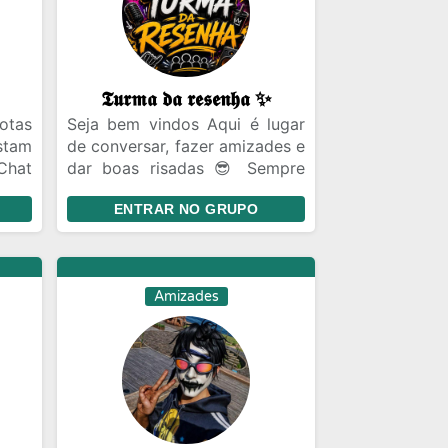
𝕿𝖚𝖗𝖒𝖆 𝖉𝖆 𝖗𝖊𝖘𝖊𝖓𝖍𝖆 ✨
otas
Seja bem vindos Aqui é lugar
stam
de conversar, fazer amizades e
Chat
dar boas risadas 😎 Sempre
iras
com respeito entre todos.
ENTRAR NO GRUPO
ecer
sil
ro a
Amizades