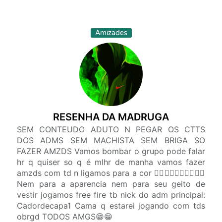
Amizades
RESENHA DA MADRUGA
SEM CONTEUDO ADUTO N PEGAR OS CTTS
DOS ADMS SEM MACHISTA SEM BRIGA SO
FAZER AMZDS Vamos bombar o grupo pode falar
hr q quiser so q é mlhr de manha vamos fazer
amzds com td n ligamos para a cor ✊🏻✊🏼✊🏽✊🏾✊🏿
Nem para a aparencia nem para seu geito de
vestir jogamos free fire tb nick do adm principal:
Cadordecapa1 Cama q estarei jogando com tds
obrgd TODOS AMGS😁😁