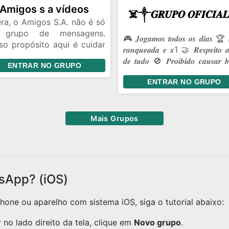
tes.
Amigos s a vídeos
ra, o Amigos S.A. não é só
 grupo de mensagens.
🎮 𝑱𝒐𝒈𝒂𝒎𝒐𝒔 𝒕𝒐𝒅𝒐𝒔 𝒐𝒔 𝒅𝒊𝒂𝒔 🏆 
so propósito aqui é cuidar
𝒓𝒂𝒏𝒒𝒖𝒆𝒂𝒅𝒂 𝒆 𝒙1 🤝 𝑹𝒆𝒔𝒑𝒆𝒊𝒕𝒐 𝒂
nossa amizade. É ter um
𝒅𝒆 𝒕𝒖𝒅𝒐 🚫 𝑷𝒓𝒐𝒊𝒃𝒊𝒅𝒐 𝒄𝒂𝒖𝒔𝒂𝒓 𝒃𝒓
ENTRAR NO GRUPO
ar onde a gente pode ser
💥 𝑩𝒐𝒓𝒂 𝒔𝒖𝒃𝒊𝒓 𝒄𝒂𝒑𝒂!
 a gente é, dar risada das
ENTRAR NO GRUPO
mas coisas de sempre e
antir que, aconteça o que
ntecer, a gente continue
Mais Grupos
o essa turma unida.
sApp? (iOS)
one ou aparelho com sistema iOS, siga o tutorial abaixo:
no lado direito da tela, clique em
Novo grupo
.