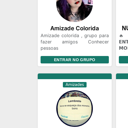
Amizade Colorida
Amizade colorida , grupo para
🔥 
fazer amigos Conhecer
𝗘
pessoas
𝗠
Relacionamento,amizade
𝖭Ú𝖢
ENTRAR NO GRUPO
colorida ou algo mais Chat e
𝗣𝗔
bate papo Gincanas Chamadas
(☠️
de vídeo em grupo Marcar
🔥 
encontros Amizades com
𝗩𝗢
Amizades
Segundas intenções
𝗖𝗢
mun
voc
Talv
alg
roti
Pes