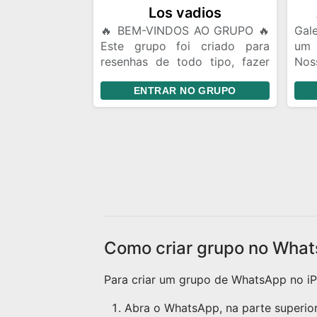
Fler
Los vadios
🔥 BEM-VINDOS AO GRUPO 🔥
Gale
Este grupo foi criado para
um
resenhas de todo tipo, fazer
Nos
amizades, conversar, trocar
da 
ENTRAR NO GRUPO
ideias e se divertir. 📌
lug
Divulgação de Instagram: Você
quem
pode divulgar seu Instagram e
mes
fazer amigos de story. Porém,
gar
evite ficar enviando seu perfil
aco
toda hora. Mande seu @ uma
send
vez e quem tiver interesse
pode seguir. Se alguém te
seguir, o ideal é retribuir o
follow. 🎉 Aproveite a resenha
Como criar grupo no What
e faça novas amizades!
Para criar um grupo de WhatsApp no iPh
Abra o WhatsApp, na parte superior 