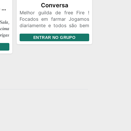
Conversa
☠️༒𝑮𝑹𝑼𝑷𝑶 𝑶𝑭𝑰𝑪𝑰𝑨𝑳 𝑭𝑭༒☠️
Melhor guilda de free Fire !
Focados em farmar Jogamos
𝒂𝒍𝒂,
diariamente e todos são bem
𝒄𝒊𝒎𝒂
vindos Respeitamos o teu
𝒊𝒈𝒂𝒔
ENTRAR NO GRUPO
limite 🔫🥷🏿🐺