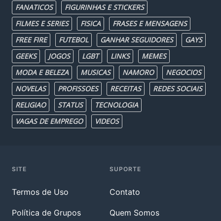
FANATICOS
FIGURINHAS E STICKERS
FILMES E SERIES
FISICA
FRASES E MENSAGENS
FREE FIRE
FUTEBOL
GANHAR SEGUIDORES
GAYS
GEEKS
JOGOS
LGBT
LINKS
MEMES
MODA E BELEZA
MUSICAS
NAMORO
NEGOCIOS
NOVELAS
PROFISSOES
RECEITAS
REDES SOCIAIS
RELIGIAO
STATUS
TECNOLOGIA
VAGAS DE EMPREGO
VIDEOS
SITE
SUPORTE
Termos de Uso
Contato
Política de Grupos
Quem Somos