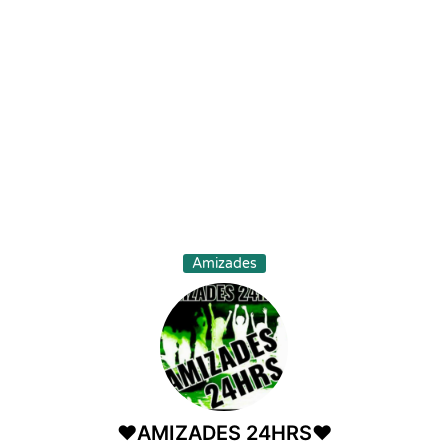
Amizades
❤️AMIZADES 24HRS❤️