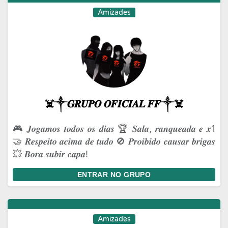
Amizades
☠️༒𝑮𝑹𝑼𝑷𝑶 𝑶𝑭𝑰𝑪𝑰𝑨𝑳 𝑭𝑭༒☠️
🎮 𝑱𝒐𝒈𝒂𝒎𝒐𝒔 𝒕𝒐𝒅𝒐𝒔 𝒐𝒔 𝒅𝒊𝒂𝒔 🏆 𝑺𝒂𝒍𝒂, 𝒓𝒂𝒏𝒒𝒖𝒆𝒂𝒅𝒂 𝒆 𝒙1
🤝 𝑹𝒆𝒔𝒑𝒆𝒊𝒕𝒐 𝒂𝒄𝒊𝒎𝒂 𝒅𝒆 𝒕𝒖𝒅𝒐 🚫 𝑷𝒓𝒐𝒊𝒃𝒊𝒅𝒐 𝒄𝒂𝒖𝒔𝒂𝒓 𝒃𝒓𝒊𝒈𝒂𝒔
💥 𝑩𝒐𝒓𝒂 𝒔𝒖𝒃𝒊𝒓 𝒄𝒂𝒑𝒂!
ENTRAR NO GRUPO
Amizades