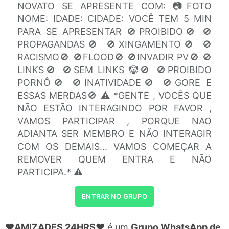
NOVATO SE APRESENTE COM: 📷FOTO
NOME: IDADE: CIDADE: VOCÊ TEM 5 MIN
PARA SE APRESENTAR 🚫PROIBIDO🚫 🚫
PROPAGANDAS🚫 🚫XINGAMENTO🚫 🚫
RACISMO🚫 🚫FLOOD🚫 🚫INVADIR PV🚫 🚫
LINKS🚫 🚫SEM LINKS 🤡🚫 🚫PROIBIDO
PORNÔ🚫 🚫INATIVIDADE🚫 🚫GORE E
ESSAS MERDAS🚫 ⚠️ *GENTE , VOCÊS QUE
NÃO ESTÃO INTERAGINDO POR FAVOR ,
VAMOS PARTICIPAR , PORQUE NAO
ADIANTA SER MEMBRO E NÃO INTERAGIR
COM OS DEMAIS... VAMOS COMEÇAR A
REMOVER QUEM ENTRA E NÃO
PARTICIPA.* ⚠️
ENTRAR NO GRUPO
❤️AMIZADES 24HRS❤️
é um
Grupo WhatsApp de