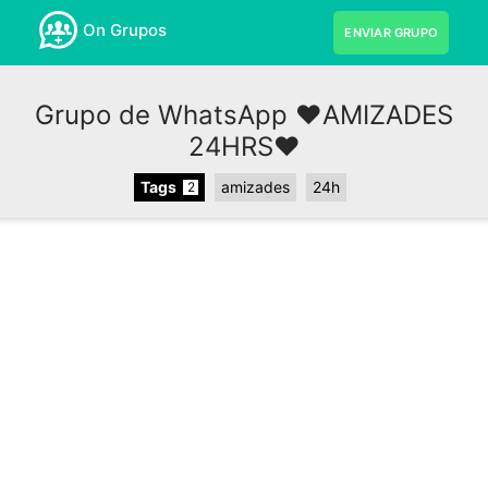
On Grupos
ENVIAR GRUPO
Grupo de WhatsApp ❤️AMIZADES
24HRS❤️
Tags
amizades
24h
2