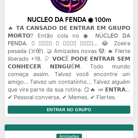
𝖭𝖴𝖢𝖫𝖤𝖮 𝖣𝖠 𝖥𝖤𝖭𝖣𝖠 ◉ 100m
🔥 𝗧𝗔́ 𝗖𝗔𝗡𝗦𝗔𝗗𝗢 𝗗𝗘 𝗘𝗡𝗧𝗥𝗔𝗥 𝗘𝗠 𝗚𝗥𝗨𝗣𝗢
𝗠𝗢𝗥𝗧𝗢? Então cola no ◉ 𝖭Ú𝖢𝖫𝖤𝖮 𝖣𝖠
𝖥𝖤𝖭𝖣𝖠. 🫟 𝗔𝗤𝗨𝗜 𝗢 𝗣𝗔𝗣𝗢 𝗙𝗟𝗨𝗜... 😂 Zoeira
pesada (☠️🫣). 🤝 Amizades novas 🤡. 🔥 Flerte
liberado +18. 🎈 𝗩𝗢𝗖Ê 𝗣𝗢𝗗𝗘 𝗘𝗡𝗧𝗥𝗔𝗥 𝗦𝗘𝗠
𝗖𝗢𝗡𝗛𝗘𝗖𝗘𝗥 𝗡𝗜𝗡𝗚𝗨É𝗠. Todo mundo
começa assim. Talvez você encontre um
amigo... Talvez um contatinho... Talvez alguém
que vire parte da sua rotina. 😏🔥 📣 𝗘𝗡𝗧𝗥𝗔...
✔ Pessoal conversa. ✔ Memes. ✔ Flertes.
ENTRAR NO GRUPO
Amizades