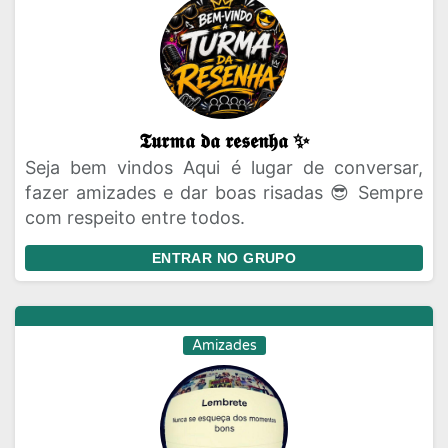
𝕿𝖚𝖗𝖒𝖆 𝖉𝖆 𝖗𝖊𝖘𝖊𝖓𝖍𝖆 ✨
Seja bem vindos Aqui é lugar de conversar,
fazer amizades e dar boas risadas 😎 Sempre
com respeito entre todos.
ENTRAR NO GRUPO
Amizades