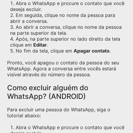
Abra o WhatsApp e procure o contato que você
deseja excluir.
Em seguida, clique no nome da pessoa para
abrir a conversa.
Ao abrir a conversa, clique no nome da pessoa
na parte superior da tela.
Após, na parte superior no lado direito da tela
clique em
Editar
.
No fim da tela, clique em
Apagar contato
.
Pronto, você apagou o contato da pessoa do seu
WhatsApp. Agora a conversa entre vocês estará
visível através do número da pessoa.
Como excluir alguém do
WhatsApp? (ANDROID)
Para excluir uma pessoa do WhatsApp, siga o
tutorial abaixo:
Abra o WhatsApp e procure o contato que você