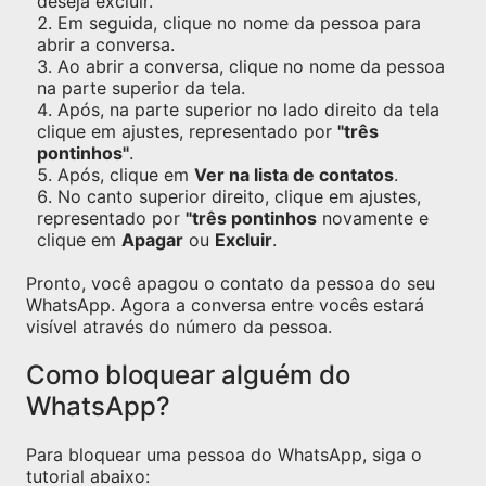
deseja excluir.
Em seguida, clique no nome da pessoa para
abrir a conversa.
Ao abrir a conversa, clique no nome da pessoa
na parte superior da tela.
Após, na parte superior no lado direito da tela
clique em ajustes, representado por
"três
pontinhos"
.
Após, clique em
Ver na lista de contatos
.
No canto superior direito, clique em ajustes,
representado por
"três pontinhos
novamente e
clique em
Apagar
ou
Excluir
.
Pronto, você apagou o contato da pessoa do seu
WhatsApp. Agora a conversa entre vocês estará
visível através do número da pessoa.
Como bloquear alguém do
WhatsApp?
Para bloquear uma pessoa do WhatsApp, siga o
tutorial abaixo: