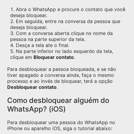
Abra o WhatsApp e procure o contato que você
deseja bloquear.
Em seguida, entre na conversa da pessoa que
deseja bloquear.
Com a conversa aberta clique no nome da
pessoa na parte superior da tela.
Desça a tela ate o final.
Na parte inferior no lado esquerdo da tela,
clique em
Bloquear contato
.
Para desbloquear a pessoa bloqueada, e se não
tiver apagado a conversa ainda, faça o mesmo
processo e ao invés de bloquear, terá a opção
Desbloquear contato
.
Como desbloquear alguém do
WhatsApp? (iOS)
Para desbloquear uma pessoa do WhatsApp no
iPhone ou aparelho iOS, siga o tutorial abaixo: