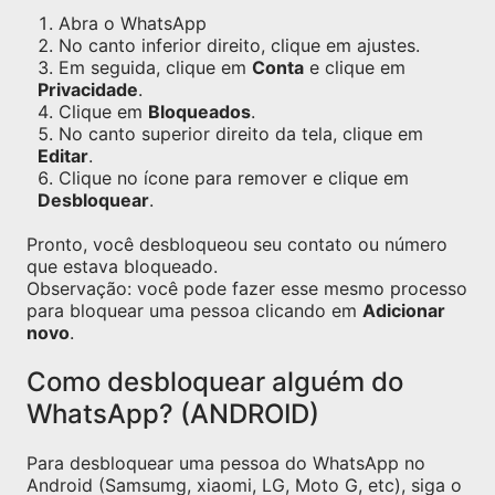
Abra o WhatsApp
No canto inferior direito, clique em ajustes.
Em seguida, clique em
Conta
e clique em
Privacidade
.
Clique em
Bloqueados
.
No canto superior direito da tela, clique em
Editar
.
Clique no ícone para remover e clique em
Desbloquear
.
Pronto, você desbloqueou seu contato ou número
que estava bloqueado.
Observação: você pode fazer esse mesmo processo
para bloquear uma pessoa clicando em
Adicionar
novo
.
Como desbloquear alguém do
WhatsApp? (ANDROID)
Para desbloquear uma pessoa do WhatsApp no
Android (Samsumg, xiaomi, LG, Moto G, etc), siga o