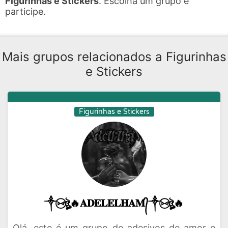
Figurinhas e Stickers
. Escolha um grupo e
participe.
Mais grupos relacionados a Figurinhas
e Stickers
Figurinhas e Stickers
༒⑅⃝ঔৣ🔥𝐀𝐃𝐄𝐋𝐄𝐋𝐇𝐀𝐌᭄༒⑅⃝ঔৣ🔥
Olá, este é um grupo de adesivos de amor e