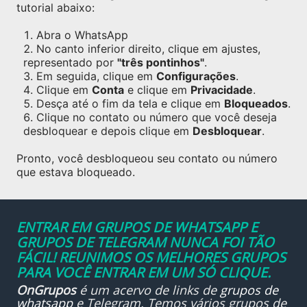
tutorial abaixo:
Abra o WhatsApp
No canto inferior direito, clique em ajustes,
representado por
"três pontinhos"
.
Em seguida, clique em
Configurações
.
Clique em
Conta
e clique em
Privacidade
.
Desça até o fim da tela e clique em
Bloqueados
.
Clique no contato ou número que você deseja
desbloquear e depois clique em
Desbloquear
.
Pronto, você desbloqueou seu contato ou número
que estava bloqueado.
ENTRAR EM GRUPOS DE WHATSAPP E
GRUPOS DE TELEGRAM NUNCA FOI TÃO
FÁCIL! REUNIMOS OS MELHORES GRUPOS
PARA VOCÊ ENTRAR EM UM SÓ CLIQUE.
OnGrupos
é um acervo de links de
grupos de
whatsapp
e Telegram. Temos vários grupos de