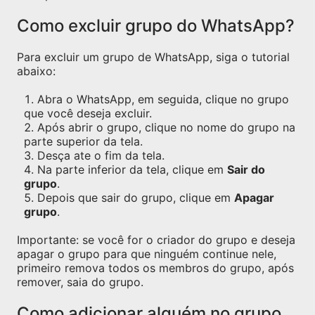
Como excluir grupo do WhatsApp?
Para excluir um grupo de WhatsApp, siga o tutorial
abaixo:
Abra o WhatsApp, em seguida, clique no grupo
que você deseja excluir.
Após abrir o grupo, clique no nome do grupo na
parte superior da tela.
Desça ate o fim da tela.
Na parte inferior da tela, clique em
Sair do
grupo
.
Depois que sair do grupo, clique em
Apagar
grupo
.
Importante: se você for o criador do grupo e deseja
apagar o grupo para que ninguém continue nele,
primeiro remova todos os membros do grupo, após
remover, saia do grupo.
Como adicionar alguém no grupo