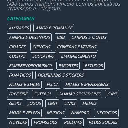
Não temos nenhum vínculo com os aplicativos
WhatsApp e Telegram.
CATEGORIAS
AMIZADES
AMOR E ROMANCE
ANIMES E DESENHOS
BBB
CARROS E MOTOS
CIDADES
CIENCIAS
COMPRAS E VENDAS
CULTIVO
EDUCATIVO
EMAGRECIMENTO
EMPREENDEDORISMO
ESPORTES
ESTUDOS
FANATICOS
FIGURINHAS E STICKERS
FILMES E SERIES
FISICA
FRASES E MENSAGENS
FREE FIRE
FUTEBOL
GANHAR SEGUIDORES
GAYS
GEEKS
JOGOS
LGBT
LINKS
MEMES
MODA E BELEZA
MUSICAS
NAMORO
NEGOCIOS
NOVELAS
PROFISSOES
RECEITAS
REDES SOCIAIS