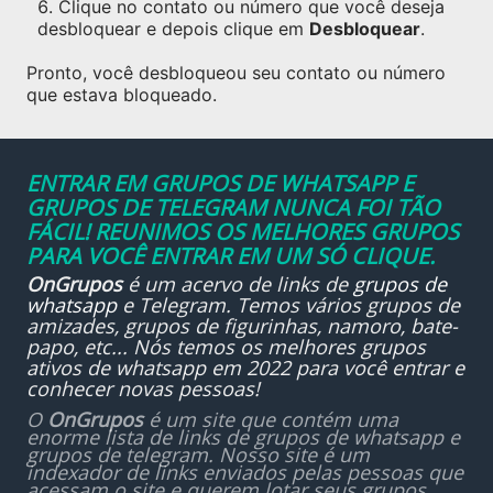
Clique no contato ou número que você deseja
desbloquear e depois clique em
Desbloquear
.
Pronto, você desbloqueou seu contato ou número
que estava bloqueado.
ENTRAR EM GRUPOS DE WHATSAPP E
GRUPOS DE TELEGRAM NUNCA FOI TÃO
FÁCIL! REUNIMOS OS MELHORES GRUPOS
PARA VOCÊ ENTRAR EM UM SÓ CLIQUE.
OnGrupos
é um acervo de links de
grupos de
whatsapp
e Telegram. Temos vários grupos de
amizades, grupos de figurinhas, namoro, bate-
papo, etc... Nós temos os melhores grupos
ativos de whatsapp em 2022 para você entrar e
conhecer novas pessoas!
O
OnGrupos
é um site que contém uma
enorme lista de links de grupos de whatsapp e
grupos de telegram. Nosso site é um
indexador de links enviados pelas pessoas que
acessam o site e querem lotar seus grupos.