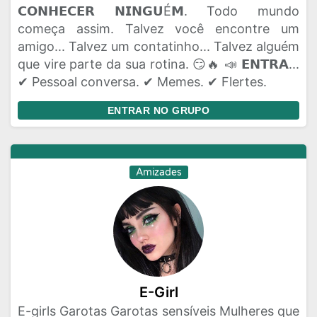
𝗖𝗢𝗡𝗛𝗘𝗖𝗘𝗥 𝗡𝗜𝗡𝗚𝗨É𝗠. Todo mundo
começa assim. Talvez você encontre um
amigo... Talvez um contatinho... Talvez alguém
que vire parte da sua rotina. 😏🔥 📣 𝗘𝗡𝗧𝗥𝗔...
✔ Pessoal conversa. ✔ Memes. ✔ Flertes.
ENTRAR NO GRUPO
Amizades
E-Girl
E-girls Garotas Garotas sensíveis Mulheres que