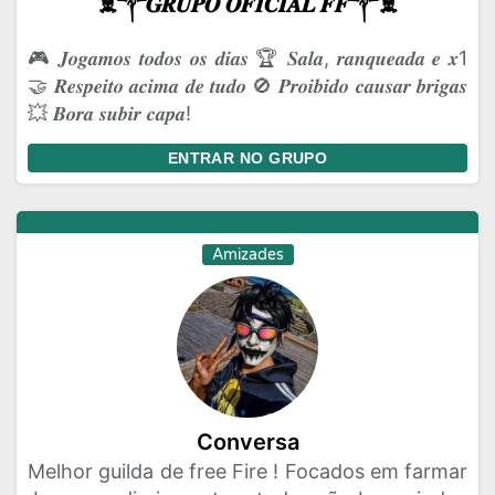
☠️༒𝑮𝑹𝑼𝑷𝑶 𝑶𝑭𝑰𝑪𝑰𝑨𝑳 𝑭𝑭༒☠️
🎮 𝑱𝒐𝒈𝒂𝒎𝒐𝒔 𝒕𝒐𝒅𝒐𝒔 𝒐𝒔 𝒅𝒊𝒂𝒔 🏆 𝑺𝒂𝒍𝒂, 𝒓𝒂𝒏𝒒𝒖𝒆𝒂𝒅𝒂 𝒆 𝒙1
🤝 𝑹𝒆𝒔𝒑𝒆𝒊𝒕𝒐 𝒂𝒄𝒊𝒎𝒂 𝒅𝒆 𝒕𝒖𝒅𝒐 🚫 𝑷𝒓𝒐𝒊𝒃𝒊𝒅𝒐 𝒄𝒂𝒖𝒔𝒂𝒓 𝒃𝒓𝒊𝒈𝒂𝒔
💥 𝑩𝒐𝒓𝒂 𝒔𝒖𝒃𝒊𝒓 𝒄𝒂𝒑𝒂!
ENTRAR NO GRUPO
Amizades
Conversa
Melhor guilda de free Fire ! Focados em farmar