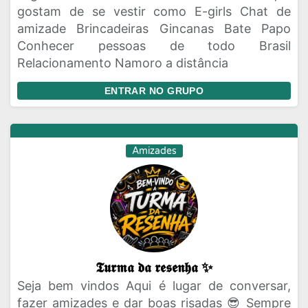
gostam de se vestir como E-girls Chat de
amizade Brincadeiras Gincanas Bate Papo
Conhecer pessoas de todo Brasil
Relacionamento Namoro a distância
ENTRAR NO GRUPO
Amizades
𝕿𝖚𝖗𝖒𝖆 𝖉𝖆 𝖗𝖊𝖘𝖊𝖓𝖍𝖆 ✨
Seja bem vindos Aqui é lugar de conversar,
fazer amizades e dar boas risadas 😎 Sempre