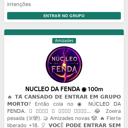
intenções
ENTRAR NO GRUPO
Amizades
𝖭𝖴𝖢𝖫𝖤𝖮 𝖣𝖠 𝖥𝖤𝖭𝖣𝖠 ◉ 100m
🔥 𝗧𝗔́ 𝗖𝗔𝗡𝗦𝗔𝗗𝗢 𝗗𝗘 𝗘𝗡𝗧𝗥𝗔𝗥 𝗘𝗠 𝗚𝗥𝗨𝗣𝗢
𝗠𝗢𝗥𝗧𝗢? Então cola no ◉ 𝖭Ú𝖢𝖫𝖤𝖮 𝖣𝖠
𝖥𝖤𝖭𝖣𝖠. 🫟 𝗔𝗤𝗨𝗜 𝗢 𝗣𝗔𝗣𝗢 𝗙𝗟𝗨𝗜... 😂 Zoeira
pesada (☠️🫣). 🤝 Amizades novas 🤡. 🔥 Flerte
liberado +18. 🎈 𝗩𝗢𝗖Ê 𝗣𝗢𝗗𝗘 𝗘𝗡𝗧𝗥𝗔𝗥 𝗦𝗘𝗠