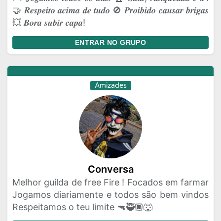
🤝 𝑹𝒆𝒔𝒑𝒆𝒊𝒕𝒐 𝒂𝒄𝒊𝒎𝒂 𝒅𝒆 𝒕𝒖𝒅𝒐 🚫 𝑷𝒓𝒐𝒊𝒃𝒊𝒅𝒐 𝒄𝒂𝒖𝒔𝒂𝒓 𝒃𝒓𝒊𝒈𝒂𝒔
💥 𝑩𝒐𝒓𝒂 𝒔𝒖𝒃𝒊𝒓 𝒄𝒂𝒑𝒂!
ENTRAR NO GRUPO
Amizades
Conversa
Melhor guilda de free Fire ! Focados em farmar
Jogamos diariamente e todos são bem vindos
Respeitamos o teu limite 🔫🥷🏿🐺