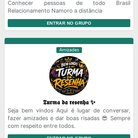
Conhecer pessoas de todo Brasil
Relacionamento Namoro a distância
ENTRAR NO GRUPO
Amizades
𝕿𝖚𝖗𝖒𝖆 𝖉𝖆 𝖗𝖊𝖘𝖊𝖓𝖍𝖆 ✨
Seja bem vindos Aqui é lugar de conversar,
fazer amizades e dar boas risadas 😎 Sempre
com respeito entre todos.