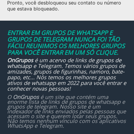
Pronto, você desbloqueou seu contato ou número
que estava bloqueado.
ENTRAR EM GRUPOS DE WHATSAPP E
GRUPOS DE TELEGRAM NUNCA FOI TÃO
FÁCIL! REUNIMOS OS MELHORES GRUPOS
PARA VOCÊ ENTRAR EM UM SÓ CLIQUE.
OnGrupos
é um acervo de links de
grupos de
whatsapp
e Telegram. Temos vários grupos de
amizades, grupos de figurinhas, namoro, bate-
papo, etc... Nós temos os melhores grupos
ativos de whatsapp em 2022 para você entrar e
conhecer novas pessoas!
O
OnGrupos
é um site que contém uma
enorme lista de links de grupos de whatsapp e
grupos de telegram. Nosso site é um
indexador de links enviados pelas pessoas que
acessam o site e querem lotar seus grupos.
Não temos nenhum vínculo com os aplicativos
WhatsApp e Telegram.