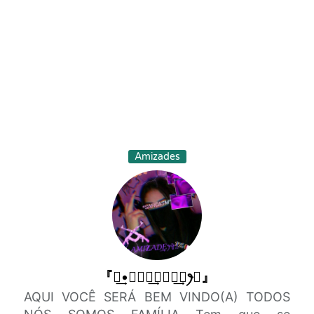
Amizades
『ꪶ͢•𝛢𝑀𝐼͢𝐙𝛢𝐷͢𝐸ꫂ✞』
AQUI VOCÊ SERÁ BEM VINDO(A) TODOS