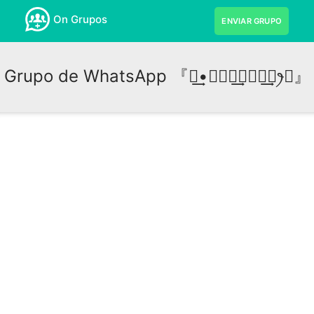
On Grupos
ENVIAR GRUPO
Grupo de WhatsApp 『ꪶ͢•𝛢𝑀𝐼͢𝐙𝛢𝐷͢𝐸ꫂ✞』