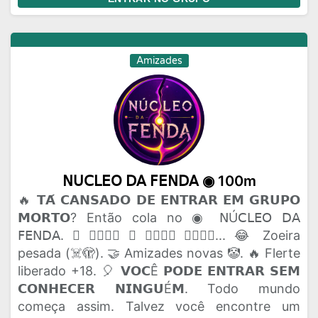
Amizades
𝖭𝖴𝖢𝖫𝖤𝖮 𝖣𝖠 𝖥𝖤𝖭𝖣𝖠 ◉ 100m
🔥 𝗧𝗔́ 𝗖𝗔𝗡𝗦𝗔𝗗𝗢 𝗗𝗘 𝗘𝗡𝗧𝗥𝗔𝗥 𝗘𝗠 𝗚𝗥𝗨𝗣𝗢
𝗠𝗢𝗥𝗧𝗢? Então cola no ◉ 𝖭Ú𝖢𝖫𝖤𝖮 𝖣𝖠
𝖥𝖤𝖭𝖣𝖠. 🫟 𝗔𝗤𝗨𝗜 𝗢 𝗣𝗔𝗣𝗢 𝗙𝗟𝗨𝗜... 😂 Zoeira
pesada (☠️🫣). 🤝 Amizades novas 🤡. 🔥 Flerte
liberado +18. 🎈 𝗩𝗢𝗖Ê 𝗣𝗢𝗗𝗘 𝗘𝗡𝗧𝗥𝗔𝗥 𝗦𝗘𝗠
𝗖𝗢𝗡𝗛𝗘𝗖𝗘𝗥 𝗡𝗜𝗡𝗚𝗨É𝗠. Todo mundo
começa assim. Talvez você encontre um