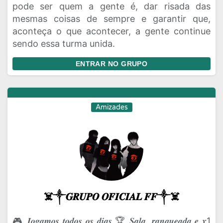
pode ser quem a gente é, dar risada das
mesmas coisas de sempre e garantir que,
aconteça o que acontecer, a gente continue
sendo essa turma unida.
ENTRAR NO GRUPO
Amizades
☠️༒𝑮𝑹𝑼𝑷𝑶 𝑶𝑭𝑰𝑪𝑰𝑨𝑳 𝑭𝑭༒☠️
🎮 𝑱𝒐𝒈𝒂𝒎𝒐𝒔 𝒕𝒐𝒅𝒐𝒔 𝒐𝒔 𝒅𝒊𝒂𝒔 🏆 𝑺𝒂𝒍𝒂, 𝒓𝒂𝒏𝒒𝒖𝒆𝒂𝒅𝒂 𝒆 𝒙1