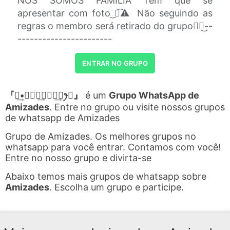
NÓS SOMOS FAMÍLIA Tem que se
apresentar com foto ͜ᬉ͡⚠️ Não seguindo as
regras o membro será retirado do grupo᭡᭄͜--
-----------------------
ENTRAR NO GRUPO
『ꪶ͢•𝛢𝑀𝐼͢𝐙𝛢𝐷͢𝐸ꫂ✞』
é um
Grupo WhatsApp de
Amizades
. Entre no grupo ou visite nossos grupos
de whatsapp de Amizades
Grupo de Amizades. Os melhores grupos no
whatsapp para você entrar. Contamos com você!
Entre no nosso grupo e divirta-se
Abaixo temos mais grupos de whatsapp sobre
Amizades
. Escolha um grupo e participe.