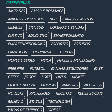
CATEGORIAS
AMIZADES
AMOR E ROMANCE
ANIMES E DESENHOS
BBB
CARROS E MOTOS
CIDADES
CIENCIAS
COMPRAS E VENDAS
CULTIVO
EDUCATIVO
EMAGRECIMENTO
EMPREENDEDORISMO
ESPORTES
ESTUDOS
FANATICOS
FIGURINHAS E STICKERS
FILMES E SERIES
FISICA
FRASES E MENSAGENS
FREE FIRE
FUTEBOL
GANHAR SEGUIDORES
GAYS
GEEKS
JOGOS
LGBT
LINKS
MEMES
MODA E BELEZA
MUSICAS
NAMORO
NEGOCIOS
NOVELAS
PROFISSOES
RECEITAS
REDES SOCIAIS
RELIGIAO
STATUS
TECNOLOGIA
VAGAS DE EMPREGO
VIDEOS