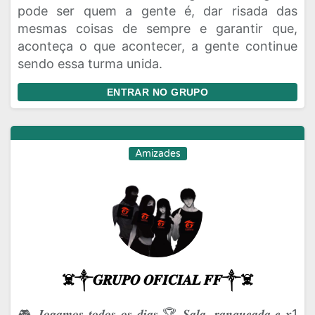
pode ser quem a gente é, dar risada das
mesmas coisas de sempre e garantir que,
aconteça o que acontecer, a gente continue
sendo essa turma unida.
ENTRAR NO GRUPO
Amizades
☠️༒𝑮𝑹𝑼𝑷𝑶 𝑶𝑭𝑰𝑪𝑰𝑨𝑳 𝑭𝑭༒☠️
🎮 𝑱𝒐𝒈𝒂𝒎𝒐𝒔 𝒕𝒐𝒅𝒐𝒔 𝒐𝒔 𝒅𝒊𝒂𝒔 🏆 𝑺𝒂𝒍𝒂, 𝒓𝒂𝒏𝒒𝒖𝒆𝒂𝒅𝒂 𝒆 𝒙1