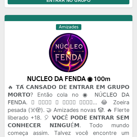
ENTRAR NO GRUPO
Amizades
𝖭𝖴𝖢𝖫𝖤𝖮 𝖣𝖠 𝖥𝖤𝖭𝖣𝖠 ◉ 100m
🔥 𝗧𝗔́ 𝗖𝗔𝗡𝗦𝗔𝗗𝗢 𝗗𝗘 𝗘𝗡𝗧𝗥𝗔𝗥 𝗘𝗠 𝗚𝗥𝗨𝗣𝗢
𝗠𝗢𝗥𝗧𝗢? Então cola no ◉ 𝖭Ú𝖢𝖫𝖤𝖮 𝖣𝖠
𝖥𝖤𝖭𝖣𝖠. 🫟 𝗔𝗤𝗨𝗜 𝗢 𝗣𝗔𝗣𝗢 𝗙𝗟𝗨𝗜... 😂 Zoeira
pesada (☠️🫣). 🤝 Amizades novas 🤡. 🔥 Flerte
liberado +18. 🎈 𝗩𝗢𝗖Ê 𝗣𝗢𝗗𝗘 𝗘𝗡𝗧𝗥𝗔𝗥 𝗦𝗘𝗠
𝗖𝗢𝗡𝗛𝗘𝗖𝗘𝗥 𝗡𝗜𝗡𝗚𝗨É𝗠. Todo mundo
começa assim. Talvez você encontre um