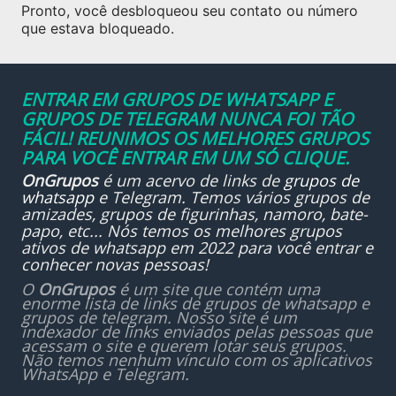
Pronto, você desbloqueou seu contato ou número
que estava bloqueado.
ENTRAR EM GRUPOS DE WHATSAPP E
GRUPOS DE TELEGRAM NUNCA FOI TÃO
FÁCIL! REUNIMOS OS MELHORES GRUPOS
PARA VOCÊ ENTRAR EM UM SÓ CLIQUE.
OnGrupos
é um acervo de links de
grupos de
whatsapp
e Telegram. Temos vários grupos de
amizades, grupos de figurinhas, namoro, bate-
papo, etc... Nós temos os melhores grupos
ativos de whatsapp em 2022 para você entrar e
conhecer novas pessoas!
O
OnGrupos
é um site que contém uma
enorme lista de links de grupos de whatsapp e
grupos de telegram. Nosso site é um
indexador de links enviados pelas pessoas que
acessam o site e querem lotar seus grupos.
Não temos nenhum vínculo com os aplicativos
WhatsApp e Telegram.