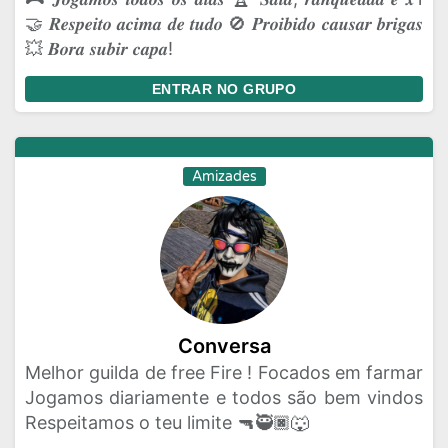
🤝 𝑹𝒆𝒔𝒑𝒆𝒊𝒕𝒐 𝒂𝒄𝒊𝒎𝒂 𝒅𝒆 𝒕𝒖𝒅𝒐 🚫 𝑷𝒓𝒐𝒊𝒃𝒊𝒅𝒐 𝒄𝒂𝒖𝒔𝒂𝒓 𝒃𝒓𝒊𝒈𝒂𝒔
💥 𝑩𝒐𝒓𝒂 𝒔𝒖𝒃𝒊𝒓 𝒄𝒂𝒑𝒂!
ENTRAR NO GRUPO
Amizades
Conversa
Melhor guilda de free Fire ! Focados em farmar
Jogamos diariamente e todos são bem vindos
Respeitamos o teu limite 🔫🥷🏿🐺