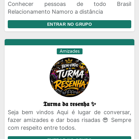
Conhecer pessoas de todo Brasil
Relacionamento Namoro a distância
ENTRAR NO GRUPO
Amizades
𝕿𝖚𝖗𝖒𝖆 𝖉𝖆 𝖗𝖊𝖘𝖊𝖓𝖍𝖆 ✨
Seja bem vindos Aqui é lugar de conversar,
fazer amizades e dar boas risadas 😎 Sempre
com respeito entre todos.