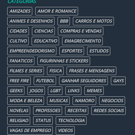
CATEGORIAS
AMIZADES
AMOR E ROMANCE
ANIMES E DESENHOS
BBB
CARROS E MOTOS
CIDADES
CIENCIAS
COMPRAS E VENDAS
CULTIVO
EDUCATIVO
EMAGRECIMENTO
EMPREENDEDORISMO
ESPORTES
ESTUDOS
FANATICOS
FIGURINHAS E STICKERS
FILMES E SERIES
FISICA
FRASES E MENSAGENS
FREE FIRE
FUTEBOL
GANHAR SEGUIDORES
GAYS
GEEKS
JOGOS
LGBT
LINKS
MEMES
MODA E BELEZA
MUSICAS
NAMORO
NEGOCIOS
NOVELAS
PROFISSOES
RECEITAS
REDES SOCIAIS
RELIGIAO
STATUS
TECNOLOGIA
VAGAS DE EMPREGO
VIDEOS