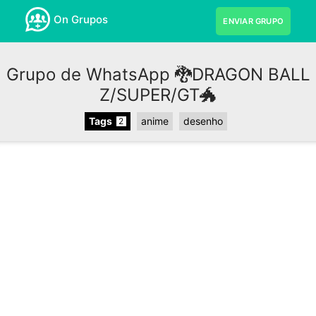
On Grupos
ENVIAR GRUPO
Grupo de WhatsApp 🐉DRAGON BALL
Z/SUPER/GT🐲
Tags
anime
desenho
2