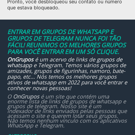
Pronto, você desbloqueou seu contato ou número
que estava bloqueado.
ENTRAR EM GRUPOS DE WHATSAPP E
GRUPOS DE TELEGRAM NUNCA FOI TÃO
FÁCIL! REUNIMOS OS MELHORES GRUPOS
PARA VOCÊ ENTRAR EM UM SÓ CLIQUE.
OnGrupos
é um acervo de links de
grupos de
whatsapp
e Telegram. Temos vários grupos de
amizades, grupos de figurinhas, namoro, bate-
papo, etc... Nós temos os melhores grupos
ativos de whatsapp em 2022 para você entrar e
conhecer novas pessoas!
O
OnGrupos
é um site que contém uma
enorme lista de links de grupos de whatsapp e
grupos de telegram. Nosso site é um
indexador de links enviados pelas pessoas que
acessam o site e querem lotar seus grupos.
Não temos nenhum vínculo com os aplicativos
WhatsApp e Telegram.