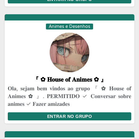
Animes e Desenhos
『 ✿⁠ 𝐇𝐨𝐮𝐬𝐞 𝐨𝐟 𝐀𝐧𝐢𝐦𝐞𝐬 ✿⁠ 』
𝐎𝐥𝐚, 𝐬𝐞𝐣𝐚𝐦 𝐛𝐞𝐦 𝐯𝐢𝐧𝐝𝐨𝐬 𝐚𝐨 𝐠𝐫𝐮𝐩𝐨 『 ✿⁠ 𝐇𝐨𝐮𝐬𝐞 𝐨𝐟
𝐀𝐧𝐢𝐦𝐞𝐬 ✿⁠ 』. 𝐏𝐄𝐑𝐌𝐈𝐓𝐈𝐃𝐎 ✓ 𝐂𝐨𝐧𝐯𝐞𝐫𝐬𝐚𝐫 𝐬𝐨𝐛𝐫𝐞
𝐚𝐧𝐢𝐦𝐞𝐬 ✓ 𝐅𝐚𝐳𝐞𝐫 𝐚𝐦𝐢𝐳𝐚𝐝𝐞𝐬
ENTRAR NO GRUPO