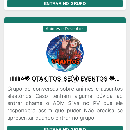
ENTRAR NO GRUPO
Animes e Desenhos
ıllıllı⭐🌟 O͙T͙A͙K͙I͙T͙O͙S͙_S͙E͙Ⓜ️ E͙V͙E͙N͙T͙O͙S͙ 🌟⭐ıllıllı
Grupo de conversas sobre animes e assuntos
aleatórios Caso tenham alguma dúvida ao
entrar chame o ADM Silva no PV que ele
respondera assim que puder Não precisa se
apresentar quando entrar no grupo
ENTRAR NO GRUPO