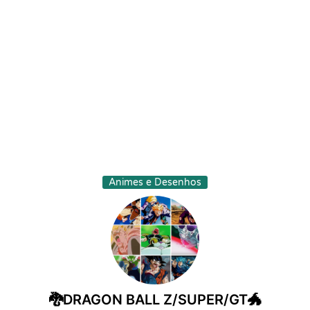
Animes e Desenhos
🐉DRAGON BALL Z/SUPER/GT🐲