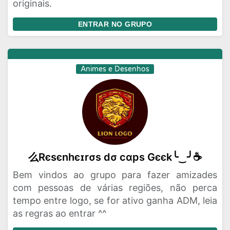
originais.
ENTRAR NO GRUPO
Animes e Desenhos
么Rєѕєnhєɪrσѕ dσ cαpѕ Gєєk╰‿╯☕
Bem vindos ao grupo para fazer amizades
com pessoas de várias regiões, não perca
tempo entre logo, se for ativo ganha ADM, leia
as regras ao entrar ^^