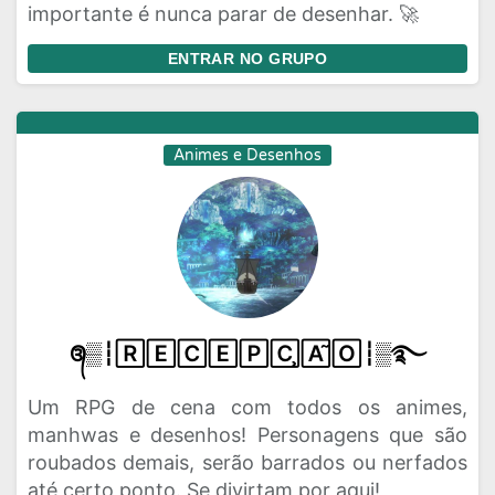
importante é nunca parar de desenhar. 🚀
ENTRAR NO GRUPO
Animes e Desenhos
᭕▒┆🅁🄴🄲🄴🄿🄲̧🄰̃🄾┆▒࿐
Um RPG de cena com todos os animes,
manhwas e desenhos! Personagens que são
roubados demais, serão barrados ou nerfados
até certo ponto. Se divirtam por aqui!