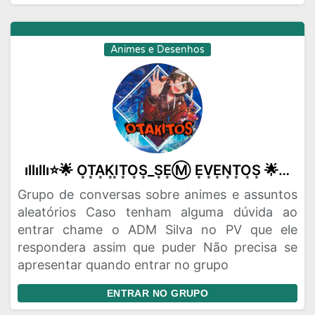
Animes e Desenhos
ıllıllı⭐🌟 O͙T͙A͙K͙I͙T͙O͙S͙_S͙E͙Ⓜ️ E͙V͙E͙N͙T͙O͙S͙ 🌟⭐ıllıllı
Grupo de conversas sobre animes e assuntos
aleatórios Caso tenham alguma dúvida ao
entrar chame o ADM Silva no PV que ele
respondera assim que puder Não precisa se
apresentar quando entrar no grupo
ENTRAR NO GRUPO