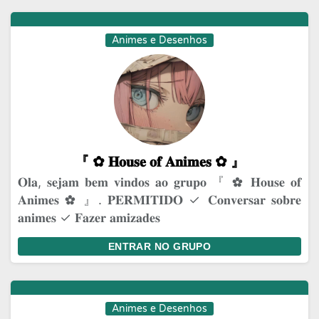
Animes e Desenhos
『 ✿⁠ 𝐇𝐨𝐮𝐬𝐞 𝐨𝐟 𝐀𝐧𝐢𝐦𝐞𝐬 ✿⁠ 』
𝐎𝐥𝐚, 𝐬𝐞𝐣𝐚𝐦 𝐛𝐞𝐦 𝐯𝐢𝐧𝐝𝐨𝐬 𝐚𝐨 𝐠𝐫𝐮𝐩𝐨 『 ✿⁠ 𝐇𝐨𝐮𝐬𝐞 𝐨𝐟
𝐀𝐧𝐢𝐦𝐞𝐬 ✿⁠ 』. 𝐏𝐄𝐑𝐌𝐈𝐓𝐈𝐃𝐎 ✓ 𝐂𝐨𝐧𝐯𝐞𝐫𝐬𝐚𝐫 𝐬𝐨𝐛𝐫𝐞
𝐚𝐧𝐢𝐦𝐞𝐬 ✓ 𝐅𝐚𝐳𝐞𝐫 𝐚𝐦𝐢𝐳𝐚𝐝𝐞𝐬
ENTRAR NO GRUPO
Animes e Desenhos