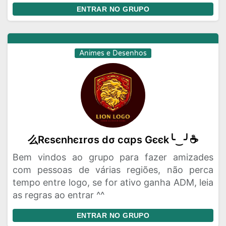
ENTRAR NO GRUPO
Animes e Desenhos
么Rєѕєnhєɪrσѕ dσ cαpѕ Gєєk╰‿╯☕
Bem vindos ao grupo para fazer amizades
com pessoas de várias regiões, não perca
tempo entre logo, se for ativo ganha ADM, leia
as regras ao entrar ^^
ENTRAR NO GRUPO