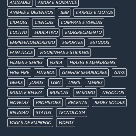
AMIZADES
AMOR E ROMANCE
ANIMES E DESENHOS
BBB
CARROS E MOTOS
CIDADES
CIENCIAS
COMPRAS E VENDAS
CULTIVO
EDUCATIVO
EMAGRECIMENTO
EMPREENDEDORISMO
ESPORTES
ESTUDOS
FANATICOS
FIGURINHAS E STICKERS
FILMES E SERIES
FISICA
FRASES E MENSAGENS
FREE FIRE
FUTEBOL
GANHAR SEGUIDORES
GAYS
GEEKS
JOGOS
LGBT
LINKS
MEMES
MODA E BELEZA
MUSICAS
NAMORO
NEGOCIOS
NOVELAS
PROFISSOES
RECEITAS
REDES SOCIAIS
RELIGIAO
STATUS
TECNOLOGIA
VAGAS DE EMPREGO
VIDEOS