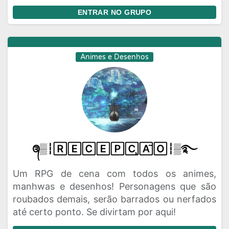
ENTRAR NO GRUPO
Animes e Desenhos
᭕▒┆🅁🄴🄲🄴🄿🄲̧🄰̃🄾┆▒࿐
Um RPG de cena com todos os animes,
manhwas e desenhos! Personagens que são
roubados demais, serão barrados ou nerfados
até certo ponto. Se divirtam por aqui!