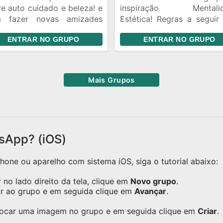
e auto cuidado e beleza! e
inspiração Mentalid
a fazer novas amizades
Estética! Regras a seguir
bém
Respeito mútuo: Seja cort
ENTRAR NO GRUPO
ENTRAR NO GRUPO
respeitoso com todo
membros do grupo
Conteúdo relevan
Compartilhe ape
Mais Grupos
informações pertinente
tema do grupo. - Sem s
Evite mensagens repetiti
correntes ou publicidade
solicitada. - Evite áu
sApp? (iOS)
longos: Respeite o tempo
outros membros; evite en
one ou aparelho com sistema iOS, siga o tutorial abaixo:
áudios excessivamente lon
- Conteúdo apropriado:
no lado direito da tela, clique em
Novo grupo
.
compartilhe conte
ar ao grupo e em seguida clique em
Avançar
.
ofensivo, discriminatóri
inadequado. - Apoie
olocar uma imagem no grupo e em seguida clique em
Criar
.
administradores: Respei