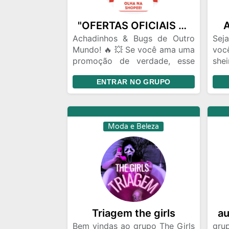
"OFERTAS OFICIAIS SHOPEE BR 🇧🇷🔥"
A
Achadinhos & Bugs de Outro
Sej
Mundo! 🔥 💥 Se você ama uma
voc
promoção de verdade, esse
she
grupo é seu novo vício! Aqui
cer
ENTRAR NO GRUPO
rola: - 🐞 Bugs secretos que
fazem o preço cair mais que
chuva em verão! - 🛍️
Achadinhos incríveis que
Moda e Beleza
somem em minutos (só pros
rápidos!) - 💸 Cupons
escondidos, descontos
relâmpago e produtos que
parecem erro de sistema! - 🚨
Tudo 100% testado e
atualizado por quem vive
caçando oferta como
Triagem the girls
au
profissão! ⚠️ Vagas limitadas –
Bem vindas ao grupo The Girls
gru