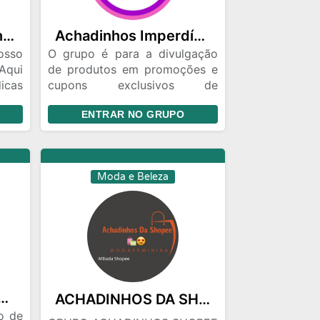
Achadinhos & Cupons 🔥
Achadinhos Imperdíveis
osso
O grupo é para a divulgação
Aqui
de produtos em promoções e
cas
cupons exclusivos de
ões
desconto, de todas as
ENTRAR NO GRUPO
 com
plataformas.
ue é
 seu
 uma
Moda e Beleza
uer
ente
des,
ocê!
de a
res
lidade Estética 🦅
ACHADINHOS DA SHOPEE 🛍️💥
o de