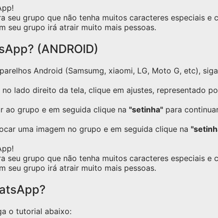
siga as instruções 
App!
administradores do gr
ra seu grupo que não tenha muitos caracteres especiais e
*Estética atrai conhecime
m seu grupo irá atrair muito mais pessoas.
conquista.* 🦅
tsApp? (ANDROID)
relhos Android (Samsumg, xiaomi, LG, Moto G, etc), siga o
no lado direito da tela, clique em ajustes, representado p
ar ao grupo e em seguida clique na
"setinha"
para continuar
locar uma imagem no grupo e em seguida clique na
"setinh
App!
ra seu grupo que não tenha muitos caracteres especiais e
m seu grupo irá atrair muito mais pessoas.
hatsApp?
a o tutorial abaixo: