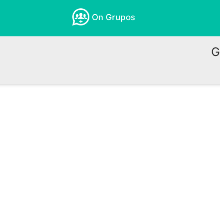
On Grupos
G