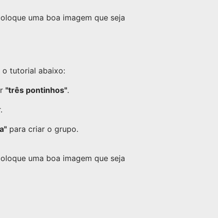
dos
upo.
 coloque uma boa imagem que seja
nto,
 tutorial abaixo:
or
"três pontinhos"
.
.
a"
para criar o grupo.
 coloque uma boa imagem que seja