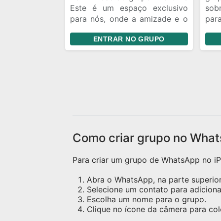
entrou, garantiu. Saiu, perdeu!
Este é um espaço exclusivo
sobr
👀 Só entra quem quer
para nós, onde a amizade e o
par
economizar de verdade e viver
apoio mútuo são os pilares.
tam
no topo das promoções!
ENTRAR NO GRUPO
Aqui, podemos conversar,
trocar conselhos e incentivar
umas às outras a crescer.
Compartilhem seus @ do
instagram para que possamos
nos seguir, curtir, comentar e
retribuir o apoio. Além disso,
sinta-se à vontade para
expressar suas opiniões sobre
Como criar grupo no What
os posts, conversar e manter
uma amizade. LEMBRANDO
QUE O NOSSO GRUPO SÓ
Para criar um grupo de WhatsApp no iPh
PERMITE MENINAS !
Abra o WhatsApp, na parte superior 
Selecione um contato para adicion
Escolha um nome para o grupo.
Clique no ícone da câmera para c