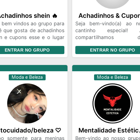
chadinhos shein 🔥
a bem vindos ao grupo para
Seja bem-vindo(a) ao n
ê que gosta de achadinhos
cantinho especial! 
in e cupons esse e o lugar
compartilhamos di
to muito bom 🔥
incríveis, promoç
ENTRAR NO GRUPO
ENTRAR NO GRUPO
imperdíveis, produtos
preços imbatíveis e tudo q
achadinho para facilitar o
dia a dia! Se você ama
Moda e Beleza
Moda e Beleza
boa pechincha, q
economizar ou simplesm
adora descobrir novida
este grupo é para v
Participe, interaja e aju
espalhar as melho
oportunidades.
tocuidado/beleza ♡
Menta
po somente para meninas
Bem-vindo ao nosso grup