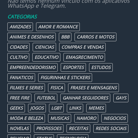
Não temos nenhum vínculo com os aplicativos
WhatsApp e Telegram.
CATEGORIAS
AMIZADES
AMOR E ROMANCE
ANIMES E DESENHOS
BBB
CARROS E MOTOS
CIDADES
CIENCIAS
COMPRAS E VENDAS
CULTIVO
EDUCATIVO
EMAGRECIMENTO
EMPREENDEDORISMO
ESPORTES
ESTUDOS
FANATICOS
FIGURINHAS E STICKERS
FILMES E SERIES
FISICA
FRASES E MENSAGENS
FREE FIRE
FUTEBOL
GANHAR SEGUIDORES
GAYS
GEEKS
JOGOS
LGBT
LINKS
MEMES
MODA E BELEZA
MUSICAS
NAMORO
NEGOCIOS
NOVELAS
PROFISSOES
RECEITAS
REDES SOCIAIS