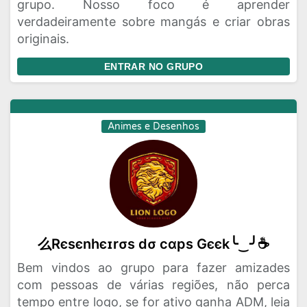
grupo. Nosso foco é aprender
verdadeiramente sobre mangás e criar obras
originais.
ENTRAR NO GRUPO
Animes e Desenhos
么Rєѕєnhєɪrσѕ dσ cαpѕ Gєєk╰‿╯☕
Bem vindos ao grupo para fazer amizades
com pessoas de várias regiões, não perca
tempo entre logo, se for ativo ganha ADM, leia