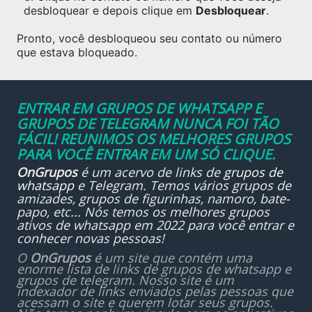
desbloquear e depois clique em
Desbloquear
.
Pronto, você desbloqueou seu contato ou número
que estava bloqueado.
ENTRAR EM GRUPOS DE WHATSAPP E
GRUPOS DE TELEGRAM NUNCA FOI TÃO
FÁCIL! REUNIMOS OS MELHORES GRUPOS
PARA VOCÊ ENTRAR EM UM SÓ CLIQUE.
OnGrupos
é um acervo de links de
grupos de
whatsapp
e Telegram. Temos vários grupos de
amizades, grupos de figurinhas, namoro, bate-
papo, etc... Nós temos os melhores grupos
ativos de whatsapp em 2022 para você entrar e
conhecer novas pessoas!
O
OnGrupos
é um site que contém uma
enorme lista de links de grupos de whatsapp e
grupos de telegram. Nosso site é um
indexador de links enviados pelas pessoas que
acessam o site e querem lotar seus grupos.