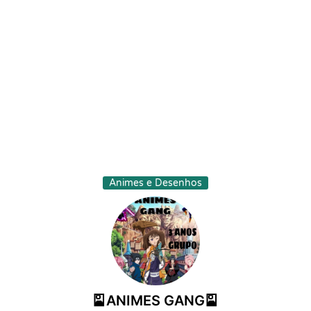
Animes e Desenhos
🎴ANIMES GANG🎴