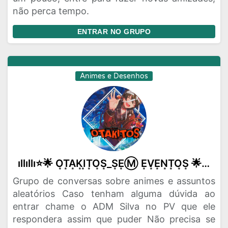
não perca tempo.
ENTRAR NO GRUPO
Animes e Desenhos
ıllıllı⭐🌟 O͙T͙A͙K͙I͙T͙O͙S͙_S͙E͙Ⓜ️ E͙V͙E͙N͙T͙O͙S͙ 🌟⭐ıllıllı
Grupo de conversas sobre animes e assuntos
aleatórios Caso tenham alguma dúvida ao
entrar chame o ADM Silva no PV que ele
respondera assim que puder Não precisa se