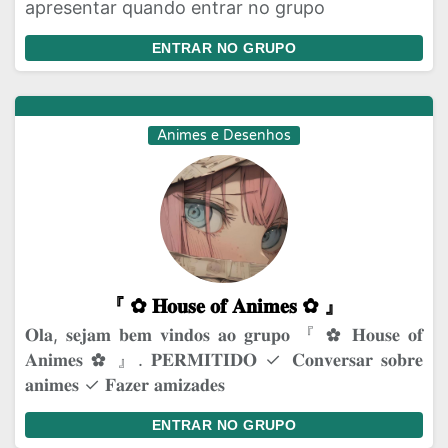
apresentar quando entrar no grupo
ENTRAR NO GRUPO
Animes e Desenhos
『 ✿⁠ 𝐇𝐨𝐮𝐬𝐞 𝐨𝐟 𝐀𝐧𝐢𝐦𝐞𝐬 ✿⁠ 』
𝐎𝐥𝐚, 𝐬𝐞𝐣𝐚𝐦 𝐛𝐞𝐦 𝐯𝐢𝐧𝐝𝐨𝐬 𝐚𝐨 𝐠𝐫𝐮𝐩𝐨 『 ✿⁠ 𝐇𝐨𝐮𝐬𝐞 𝐨𝐟
𝐀𝐧𝐢𝐦𝐞𝐬 ✿⁠ 』. 𝐏𝐄𝐑𝐌𝐈𝐓𝐈𝐃𝐎 ✓ 𝐂𝐨𝐧𝐯𝐞𝐫𝐬𝐚𝐫 𝐬𝐨𝐛𝐫𝐞
𝐚𝐧𝐢𝐦𝐞𝐬 ✓ 𝐅𝐚𝐳𝐞𝐫 𝐚𝐦𝐢𝐳𝐚𝐝𝐞𝐬
ENTRAR NO GRUPO