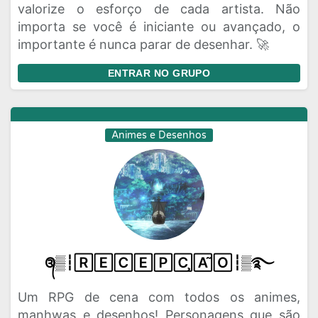
valorize o esforço de cada artista. Não
importa se você é iniciante ou avançado, o
importante é nunca parar de desenhar. 🚀
ENTRAR NO GRUPO
Animes e Desenhos
᭕▒┆🅁🄴🄲🄴🄿🄲̧🄰̃🄾┆▒࿐
Um RPG de cena com todos os animes,
manhwas e desenhos! Personagens que são