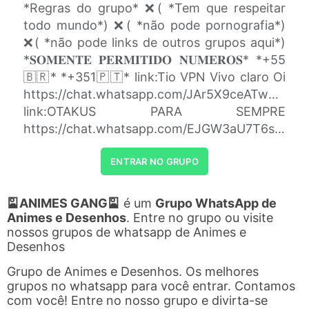
*Regras do grupo* ❌( *Tem que respeitar
todo mundo*) ❌( *não pode pornografia*)
❌( *não pode links de outros grupos aqui*)
*𝐒𝐎𝐌𝐄𝐍𝐓𝐄 𝐏𝐄𝐑𝐌𝐈𝐓𝐈𝐃𝐎 𝐍𝐔𝐌𝐄𝐑𝐎𝐒* *+55
🇧🇷* *+351🇵🇹* link:Tio VPN Vivo claro Oi
https://chat.whatsapp.com/JAr5X9ceATw8hm
link:OTAKUS PARA SEMPRE
https://chat.whatsapp.com/EJGW3aU7T6sDq0OaUNvMAm
ENTRAR NO GRUPO
🎴ANIMES GANG🎴
é um
Grupo WhatsApp de
Animes e Desenhos
. Entre no grupo ou visite
nossos grupos de whatsapp de Animes e
Desenhos
Grupo de Animes e Desenhos. Os melhores
grupos no whatsapp para você entrar. Contamos
com você! Entre no nosso grupo e divirta-se