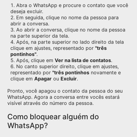
Abra o WhatsApp e procure o contato que você
deseja excluir.
Em seguida, clique no nome da pessoa para
abrir a conversa.
Ao abrir a conversa, clique no nome da pessoa
na parte superior da tela.
Após, na parte superior no lado direito da tela
clique em ajustes, representado por
"três
pontinhos"
.
Após, clique em
Ver na lista de contatos
.
No canto superior direito, clique em ajustes,
representado por
"três pontinhos
novamente e
clique em
Apagar
ou
Excluir
.
Pronto, você apagou o contato da pessoa do seu
WhatsApp. Agora a conversa entre vocês estará
visível através do número da pessoa.
Como bloquear alguém do
WhatsApp?