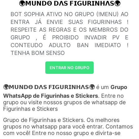
🌍𝗠𝗨𝗡𝗗𝝝 𝗗𝝠𝗦 𝗙𝗜𝗚𝗨𝗥𝗜𝗡𝗛𝝠𝗦🌍
BOT SOPHIA ATIVO NO GRUPO (!MENU) AO
ENTRA JÁ ENVIE SUAS FIGURINHAS !
RESPEITE AS REGRAS E OS MEMBROS DO
GRUPO , É PROIBIDO INVADIR PV E
CONTEUDO ADULTO BAN IMEDIATO !
TENHA BOM SENSO
ENTRAR NO GRUPO
🌍𝗠𝗨𝗡𝗗𝝝 𝗗𝝠𝗦 𝗙𝗜𝗚𝗨𝗥𝗜𝗡𝗛𝝠𝗦🌍
é um
Grupo
WhatsApp de Figurinhas e Stickers
. Entre no
grupo ou visite nossos grupos de whatsapp de
Figurinhas e Stickers
Grupo de Figurinhas e Stickers. Os melhores
grupos no whatsapp para você entrar. Contamos
com você! Entre no nosso grupo e divirta-se