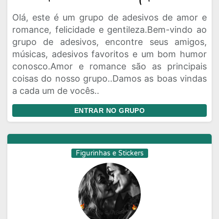
Olá, este é um grupo de adesivos de amor e
romance, felicidade e gentileza.Bem-vindo ao
grupo de adesivos, encontre seus amigos,
músicas, adesivos favoritos e um bom humor
conosco.Amor e romance são as principais
coisas do nosso grupo..Damos as boas vindas
a cada um de vocês..
ENTRAR NO GRUPO
Figurinhas e Stickers