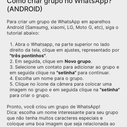
Como criar grupo no WhatsApp?
(ANDROID)
Para criar um grupo de WhatsApp em aparelhos
Android (Samsumg, xiaomi, LG, Moto G, etc), siga o
tutorial abaixo:
Abra o Whatsapp, na parte superior no lado
direito da tela, clique em ajustes, representado por
"três pontinhos"
.
Em seguida, clique em
Novo grupo
.
Selecione um contato para adicionar ao grupo e
em seguida clique na
"setinha"
para continuar.
Escolha um nome para o grupo.
Clique no ícone da câmera para colocar uma
imagem no grupo e em seguida clique na
"setinha"
para criar o grupo.
Pronto, você criou um grupo de WhatsApp!
Dica: escolha um nome interessante para seu grupo
que não tenha muitos caracteres especiais e
coloque uma boa imagem que seja relacionada ao