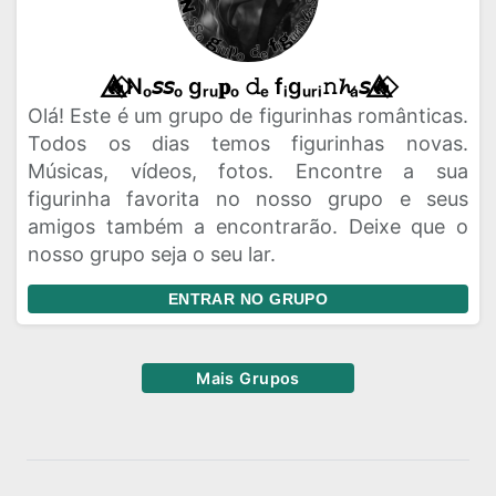
🔥⃟⃤Nₒ𝘴𝘴ₒ gᵣᵤ𝐩ₒ 𝚍ₑ fᵢgᵤᵣᵢ𝚗𝓱ₐ𝘴🔥⃟⃤
Olá! Este é um grupo de figurinhas românticas.
Todos os dias temos figurinhas novas.
Músicas, vídeos, fotos. Encontre a sua
figurinha favorita no nosso grupo e seus
amigos também a encontrarão. Deixe que o
nosso grupo seja o seu lar.
ENTRAR NO GRUPO
Mais Grupos