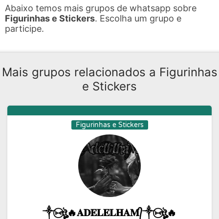
Abaixo temos mais grupos de whatsapp sobre
Figurinhas e Stickers
. Escolha um grupo e
participe.
Mais grupos relacionados a Figurinhas
e Stickers
Figurinhas e Stickers
༒⑅⃝ঔৣ🔥𝐀𝐃𝐄𝐋𝐄𝐋𝐇𝐀𝐌᭄༒⑅⃝ঔৣ🔥