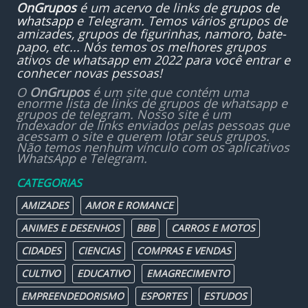
OnGrupos
é um acervo de links de
grupos de
whatsapp
e Telegram. Temos vários grupos de
amizades, grupos de figurinhas, namoro, bate-
papo, etc... Nós temos os melhores grupos
ativos de whatsapp em 2022 para você entrar e
conhecer novas pessoas!
O
OnGrupos
é um site que contém uma
enorme lista de links de grupos de whatsapp e
grupos de telegram. Nosso site é um
indexador de links enviados pelas pessoas que
acessam o site e querem lotar seus grupos.
Não temos nenhum vínculo com os aplicativos
WhatsApp e Telegram.
CATEGORIAS
AMIZADES
AMOR E ROMANCE
ANIMES E DESENHOS
BBB
CARROS E MOTOS
CIDADES
CIENCIAS
COMPRAS E VENDAS
CULTIVO
EDUCATIVO
EMAGRECIMENTO
EMPREENDEDORISMO
ESPORTES
ESTUDOS