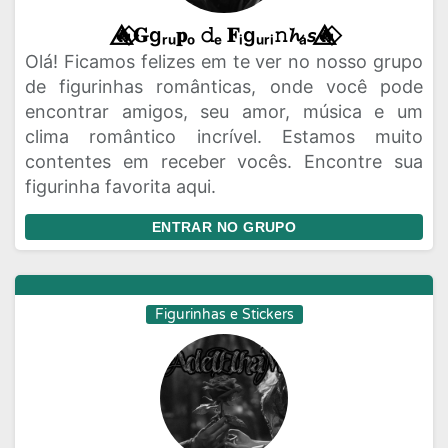
🔥⃟⃤𝐆gᵣᵤ𝐩ₒ 𝚍ₑ 𝐅ᵢgᵤᵣᵢ𝚗𝓱ₐ𝘴🔥⃟⃤
Olá! Ficamos felizes em te ver no nosso grupo
de figurinhas românticas, onde você pode
encontrar amigos, seu amor, música e um
clima romântico incrível. Estamos muito
contentes em receber vocês. Encontre sua
figurinha favorita aqui.
ENTRAR NO GRUPO
Figurinhas e Stickers