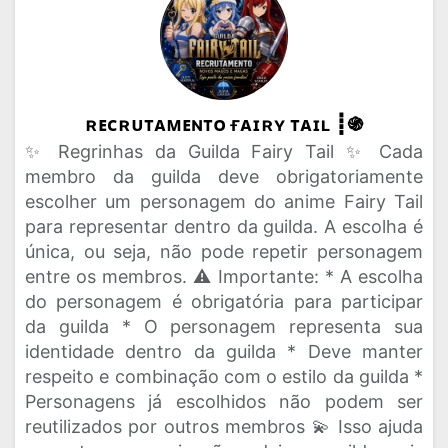
ʀᴇᴄʀᴜᴛᴀᴍᴇɴᴛᴏ ғᴀɪʀʏ ᴛᴀɪʟ ┋֍
✨ Regrinhas da Guilda Fairy Tail ✨ Cada
membro da guilda deve obrigatoriamente
escolher um personagem do anime Fairy Tail
para representar dentro da guilda. A escolha é
única, ou seja, não pode repetir personagem
entre os membros. ⚠️ Importante: * A escolha
do personagem é obrigatória para participar
da guilda * O personagem representa sua
identidade dentro da guilda * Deve manter
respeito e combinação com o estilo da guilda *
Personagens já escolhidos não podem ser
reutilizados por outros membros 💫 Isso ajuda