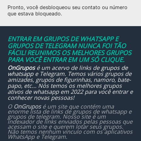
Pronto, você desbloqueou seu contato ou número
que estava bloqueado.
ENTRAR EM GRUPOS DE WHATSAPP E
GRUPOS DE TELEGRAM NUNCA FOI TÃO
FÁCIL! REUNIMOS OS MELHORES GRUPOS
PARA VOCÊ ENTRAR EM UM SÓ CLIQUE.
OnGrupos
é um acervo de links de
grupos de
whatsapp
e Telegram. Temos vários grupos de
amizades, grupos de figurinhas, namoro, bate-
papo, etc... Nós temos os melhores grupos
ativos de whatsapp em 2022 para você entrar e
conhecer novas pessoas!
O
OnGrupos
é um site que contém uma
enorme lista de links de grupos de whatsapp e
grupos de telegram. Nosso site é um
indexador de links enviados pelas pessoas que
acessam o site e querem lotar seus grupos.
Não temos nenhum vínculo com os aplicativos
WhatsApp e Telegram.